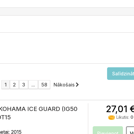
Salīdzināt
1
2
3
...
58
Nākošais
27,01 
OKOHAMA ICE GUARD (IG50
OT15
Likutis:
0
tai: 2015
Pievienot
V