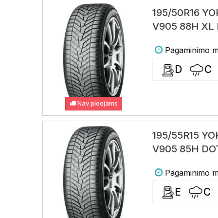
195/50R16 
V905 88H XL
Pagaminimo me
D
C
Nav pieejams
195/55R15 Y
V905 85H DO
Pagaminimo me
E
C