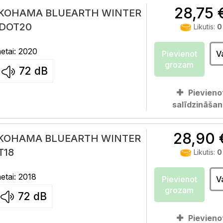
28,75 
YOKOHAMA BLUEARTH WINTER
 DOT20
Likutis:
0
tai: 2020
Pievienot
V
grozam
72
dB
Pievieno
salīdzināšan
28,90 
OKOHAMA BLUEARTH WINTER
T18
Likutis:
0
tai: 2018
Pievienot
V
grozam
72
dB
Pievieno