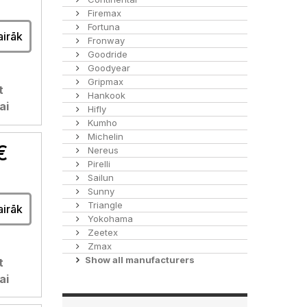
Firemax
Fortuna
airāk
Fronway
Goodride
Goodyear
Gripmax
t
Hankook
ai
Hifly
Kumho
Michelin
€
Nereus
Pirelli
Sailun
Sunny
Triangle
airāk
Yokohama
Zeetex
Zmax
Show all manufacturers
t
ai