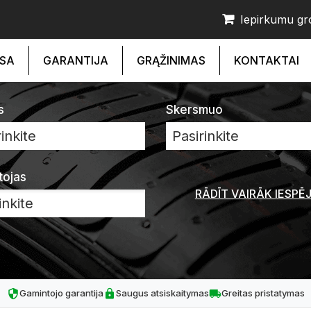
Iepirkumu gr
SA
GARANTIJA
GRĄŽINIMAS
KONTAKTAI
s
Skersmuo
inkite
Pasirinkite
tojas
RĀDĪT VAIRĀK IESPĒ
Gamintojo garantija
Saugus atsiskaitymas
Greitas pristatymas