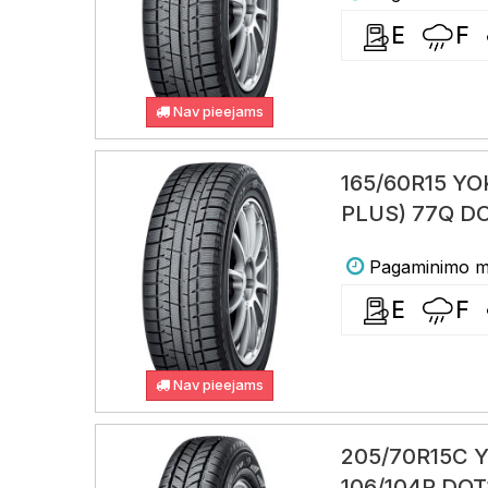
E
F
Nav pieejams
165/60R15 Y
PLUS) 77Q D
Pagaminimo me
E
F
Nav pieejams
205/70R15C 
106/104R DOT