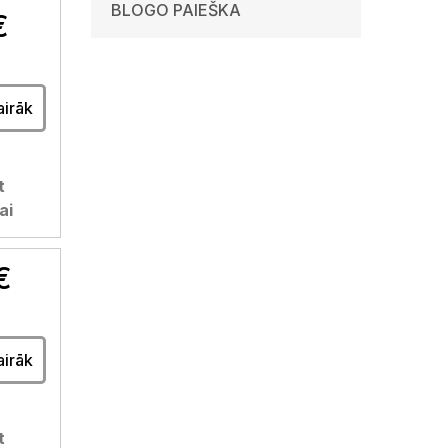
BLOGO PAIEŠKA
€
airāk
t
ai
€
airāk
t