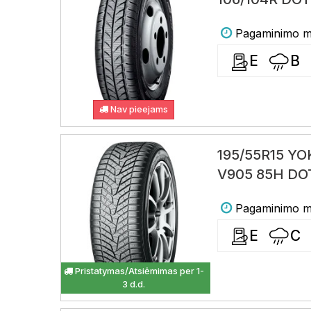
Pagaminimo me
E
B
Nav pieejams
195/55R15 Y
V905 85H DO
Pagaminimo me
E
C
Pristatymas/Atsiėmimas per 1-
3 d.d.