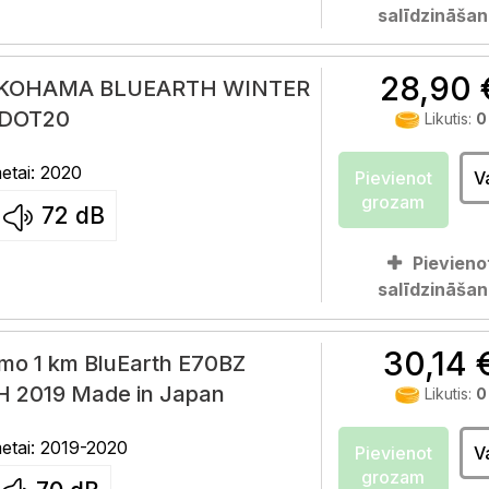
salīdzināšan
28,90 
YOKOHAMA BLUEARTH WINTER
 DOT20
Likutis:
0
tai: 2020
Pievienot
V
grozam
72
dB
Pievieno
salīdzināšan
30,14 
o 1 km BluEarth E70BZ
H 2019 Made in Japan
Likutis:
0
tai: 2019-2020
Pievienot
V
grozam