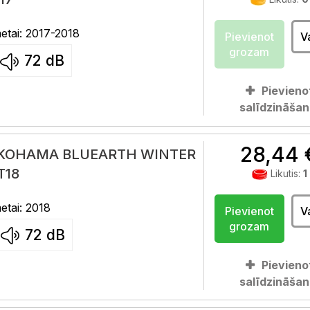
tai: 2017-2018
Pievienot
V
grozam
72
dB
Pievieno
salīdzināšan
28,44 
OKOHAMA BLUEARTH WINTER
T18
Likutis:
1
tai: 2018
Pievienot
V
grozam
72
dB
Pievieno
salīdzināšan