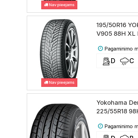
Nav pieejams
195/50R16 
V905 88H XL
Pagaminimo me
D
C
Nav pieejams
Yokohama Dem
225/55R18 98
Pagaminimo me