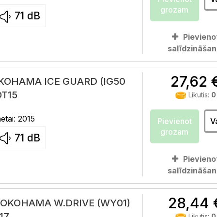
grozam
71
dB
Pievieno
salīdzināšan
27,62 
OKOHAMA ICE GUARD (IG50
OT15
Likutis:
0
tai: 2015
Pievienot
V
grozam
71
dB
Pievieno
salīdzināšan
28,44 
YOKOHAMA W.DRIVE (WY01)
17
Likutis:
0