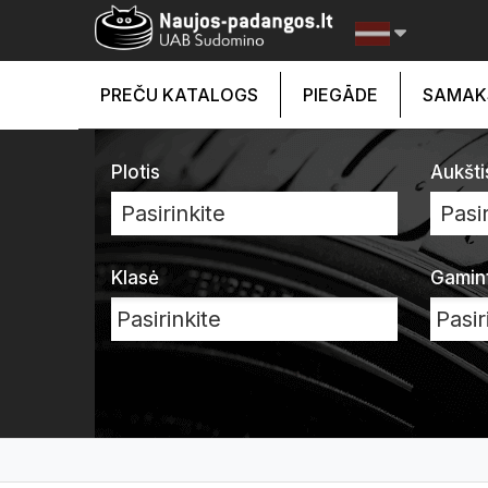
PREČU KATALOGS
PIEGĀDE
SAMAK
Plotis
Aukšti
Pasirinkite
Pasir
Klasė
Gamin