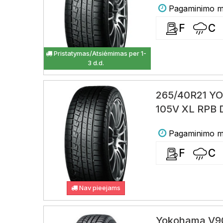
Pagaminimo me
F
C
Pristatymas/Atsiėmimas per 1-
3 d.d.
265/40R21 Y
105V XL RPB 
Pagaminimo me
F
C
Nav pieejams
Yokohama V90