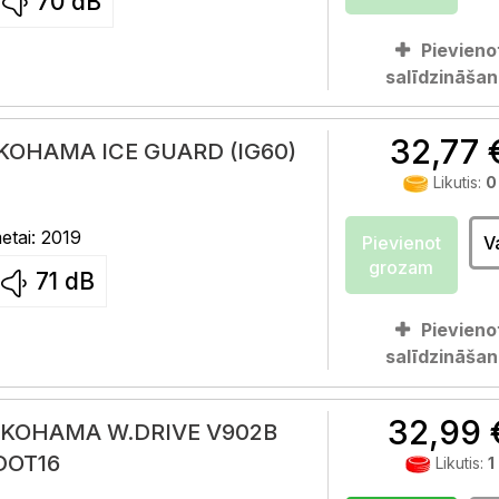
70
dB
Pievieno
salīdzināšan
32,77 
OKOHAMA ICE GUARD (IG60)
Likutis:
0
tai: 2019
Pievienot
V
grozam
71
dB
Pievieno
salīdzināšan
32,99 
OKOHAMA W.DRIVE V902B
DOT16
Likutis:
1