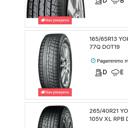
D
B
Nav pieejams
165/65R13 Y
77Q DOT19
Pagaminimo me
D
E
Nav pieejams
265/40R21 Y
105V XL RPB 