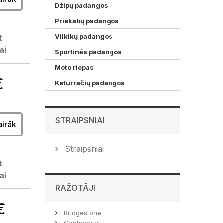
Džipų padangos
Priekabų padangos
Vilkikų padangos
t
ai
Sportinės padangos
Moto riepas
€
Keturračių padangos
STRAIPSNIAI
airāk
Straipsniai
t
ai
RAŽOTĀJI
€
Bridgestone
Continental