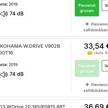
tai: 2019
Pievienot
V
grozam
74
dB
Pievieno
salīdzināšan
33,54 
OKOHAMA W.DRIVE V902B
DOT16
Likutis:
0
tai: 2019
Pievienot
V
grozam
74
dB
Pievieno
salīdzināšan
36,69 
3 WDrive 20 185/65R15 88T