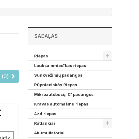
SADAĻAS
Riepas
Lauksaimniecības riepas
Sunkvežimių padangos
 (
0
)
Rūpnieciskās Riepas
Mikroautobusų 'C' padangos
Kravas automašīnu riepas
€
4x4 riepas
Ratlankiai
Akumuliatoriai
airāk