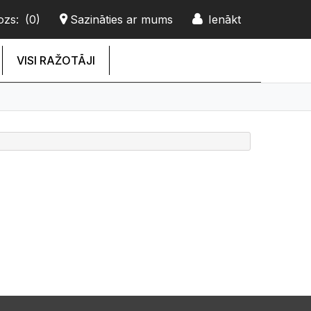
ozs:
(0)
Sazināties ar mums
Ienākt
VISI RAŽOTĀJI