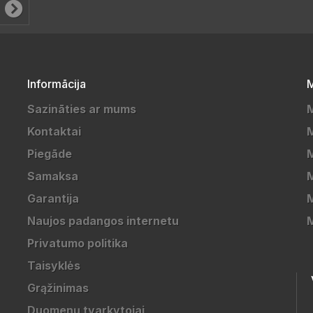
Informācija
M
Sazināties ar mums
M
Kontaktai
M
Piegāde
M
Samaksa
Garantija
M
Naujos padangos internetu
M
Privatumo politika
Taisyklės
Grąžinimas
Duomenų tvarkytojai