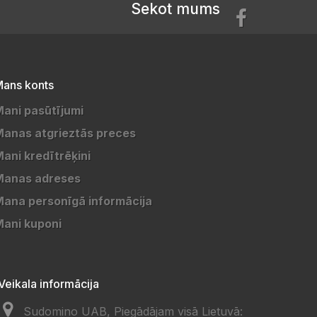
Sekot mums
ans konts
ani pasūtījumi
anas atgrieztās preces
ani kredītrēķini
Manas adreses
ana personīgā informācija
ani kuponi
Veikala informācija
Sudomino UAB, Piegādājam visā Lietuvā: