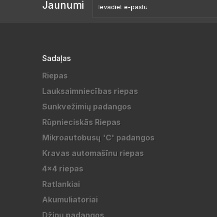
Jaunumi
Sadaļas
Riepas
Lauksaimniecības riepas
Sunkvežimių padangos
Rūpnieciskās Riepas
Mikroautobusų 'C' padangos
Kravas automašīnu riepas
4x4 riepas
Ratlankiai
Akumuliatoriai
Džipų padangos