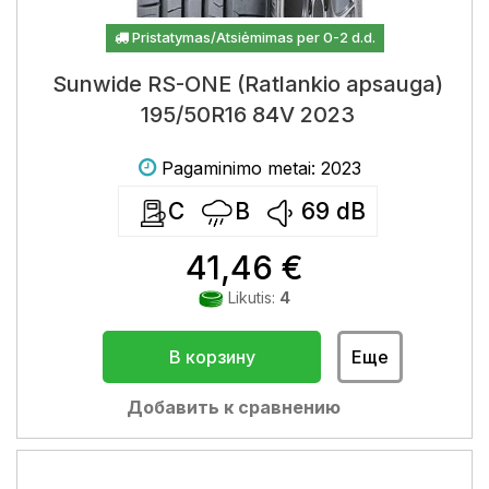
Pristatymas/Atsiėmimas per 0-2 d.d.
Sunwide RS-ONE (Ratlankio apsauga)
195/50R16 84V 2023
Pagaminimo metai: 2023
C
B
69
dB
41,46 €
Likutis:
4
В корзину
Еще
Добавить к сравнению