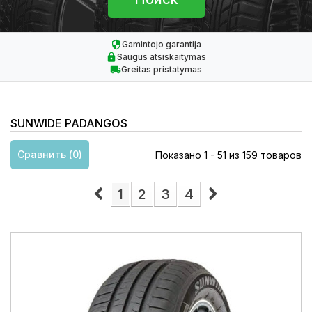
Gamintojo garantija
Saugus atsiskaitymas
Greitas pristatymas
SUNWIDE PADANGOS
Сравнить (
0
)
Показано 1 - 51 из 159 товаров
1
2
3
4