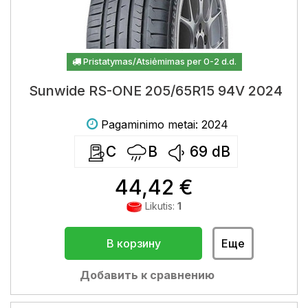
Pristatymas/Atsiėmimas per 0-2 d.d.
Sunwide RS-ONE 205/65R15 94V 2024
Pagaminimo metai: 2024
C
B
69
dB
44,42 €
Likutis:
1
В корзину
Еще
Добавить к сравнению