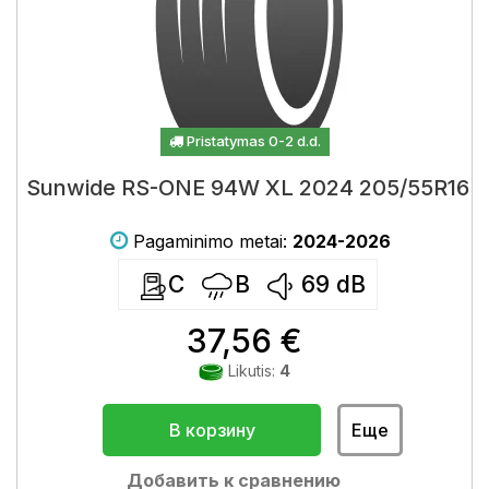
Pristatymas 0-2 d.d.
Sunwide RS-ONE 94W XL 2024 205/55R16
Pagaminimo metai:
2024-2026
C
B
69
dB
37,56 €
Likutis:
4
В корзину
Еще
Добавить к сравнению