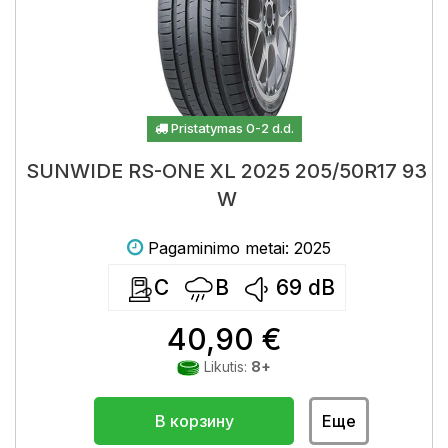
Pristatymas 0-2 d.d.
SUNWIDE RS-ONE XL 2025 205/50R17 93
W
Pagaminimo metai: 2025
C
B
69
dB
40,90 €
Likutis:
8+
В корзину
Еще