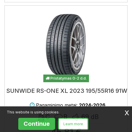
Pristatymas 0-2 d.d.
SUNWIDE RS-ONE XL 2023 195/55R16 91W
Pagaminimo metai:
2024-2026
x
This website is using cookies.
C
B
69
dB
Continue
Learn more