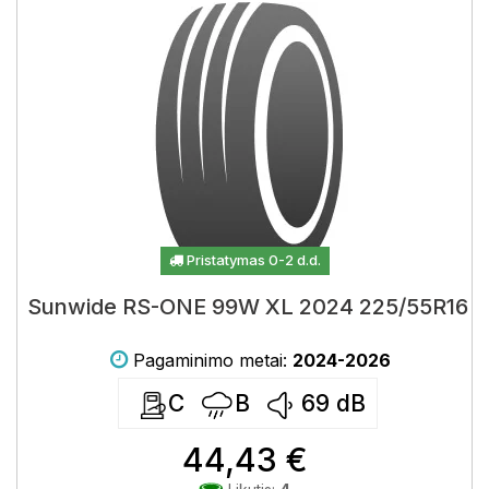
Pristatymas 0-2 d.d.
Sunwide RS-ONE 99W XL 2024 225/55R16
Pagaminimo metai:
2024-2026
C
B
69
dB
44,43 €