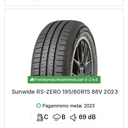
Pristatymas/Atsiėmimas per 0-2 d.d.
Sunwide RS-ZERO 195/60R15 88V 2023
Pagaminimo metai: 2023
C
B
69
dB