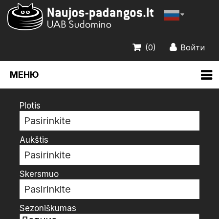
(0)
Войти
МЕНЮ
Plotis
Pasirinkite
Aukštis
Pasirinkite
Skersmuo
Pasirinkite
Sezoniškumas