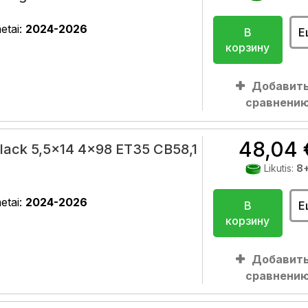
etai:
2024-2026
В
Е
корзину
Добавить
сравнени
48,04 
lack 5,5x14 4x98 ET35 CB58,1
Likutis:
8
etai:
2024-2026
В
Е
корзину
Добавить
сравнени