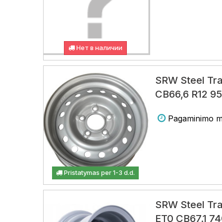
Нет в наличии
SRW Steel Tra
CB66,6 R12 95
Pagaminimo m
Pristatymas per 1-3 d.d.
SRW Steel Trai
ET0 CB67.1 7