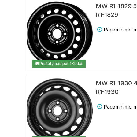
MW R1-1829 5
R1-1829
Pagaminimo m
Pristatymas per 1-2 d.d.
MW R1-1930 4
R1-1930
Pagaminimo m