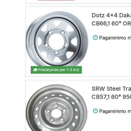
Dotz 4x4 Daka
CB66,1 60° O
Pagaminimo m
Pristatymas per 1-3 d.d.
SRW Steel Tra
CB57,1 60° 95
Pagaminimo m