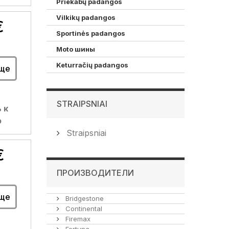
Priekabų padangos
Vilkikų padangos
€
Sportinės padangos
Moto шины
Keturračių padangos
ще
STRAIPSNIAI
 к
ю
Straipsniai
€
ПРОИЗВОДИТЕЛИ
ще
Bridgestone
Continental
Firemax