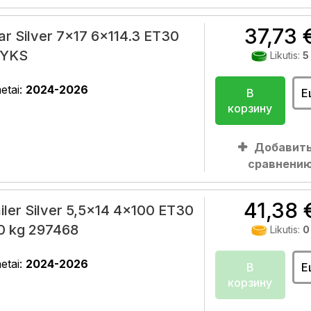
37,73 
r Silver 7x17 6x114.3 ET30
RYKS
Likutis:
5
etai:
2024-2026
В
Е
корзину
Добавить
сравнени
41,38 
iler Silver 5,5x14 4x100 ET30
0 kg 297468
Likutis:
0
etai:
2024-2026
В
Е
корзину