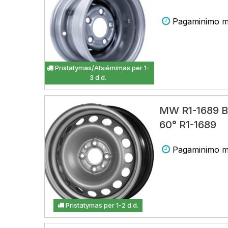
Pagaminimo m
Pristatymas/Atsiėmimas per 1-
3 d.d.
MW R1-1689 B
60° R1-1689
Pagaminimo m
Pristatymas per 1-2 d.d.