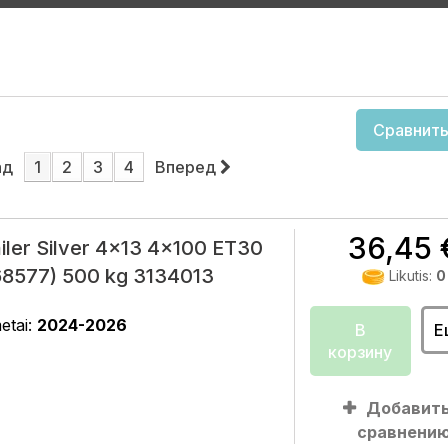
Сравнить
ад
1
2
3
4
Вперед
36,45 
iler Silver 4x13 4x100 ET30
68577) 500 kg 3134013
Likutis:
0
etai:
2024-2026
В
Е
корзину
Добавить
сравнени