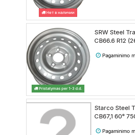
Нет в наличии
SRW Steel Tra
CB66.6 R12 (2
Pagaminimo m
Pristatymas per 1-3 d.d.
Starco Steel T
CB67,1 60° 75
Pagaminimo m