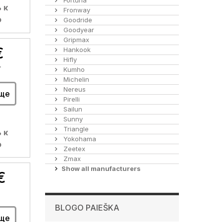
Fortuna
 к
Fronway
ю
Goodride
Goodyear
Gripmax
€
Hankook
Hifly
+
Kumho
Michelin
Nereus
ще
Pirelli
Sailun
Sunny
Triangle
 к
Yokohama
ю
Zeetex
Zmax
Show all manufacturers
€
BLOGO PAIEŠKA
ще