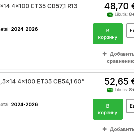
48,70 
x14 4x100 ET35 CB57,1 R13
Likutis:
8
etai:
2024-2026
В
Е
корзину
Добавить
сравнени
52,65 
,5x14 4x100 ET35 CB54,1 60°
Likutis:
8
etai:
2024-2026
В
Е
корзину
Добавить