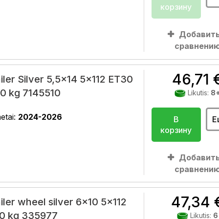
корзину
Добавить
сравнени
46,71 
iler Silver 5,5x14 5x112 ET30
0 kg 7145510
Likutis:
8
etai:
2024-2026
В
Е
корзину
Добавить
сравнени
47,34 
ler wheel silver 6x10 5x112
40 kg 335977
Likutis:
6