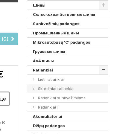
Шины
Cельскохозяйственные шины
Sunkvežimių padangos
Промышленные шины
 (
0
)
Mikroautobusų 'C' padangos
Грузовые шины
4x4 шины
Ratlankiai
€
Lieti ratlankiai
Skardiniai ratlankiai
Ratlankiai sunkvežimiams
ще
Ratlankiai [
Akumuliatoriai
 к
Džipų padangos
ю