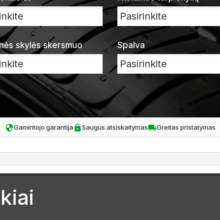
nės skylės skersmuo
Spalva
Gamintojo garantija
Saugus atsiskaitymas
Greitas pristatymas
kiai