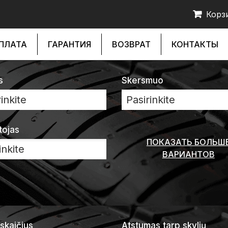
Корз
ПЛАТА
ГАРАНТИЯ
ВОЗВРАТ
КОНТАКТЫ
s
Skersmuo
inkite
Pasirinkite
tojas
ПОКАЗАТЬ БОЛЬШ
ВАРИАНТОВ
 skaičius
Atstumas tarp skylių