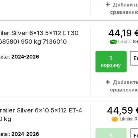
Добавить
сравнени
44,19 
iler Silver 6x13 5x112 ET30
68580) 950 kg 7136010
Likutis:
8
etai:
2024-2026
В
Е
корзину
Добавить
сравнени
44,59 
railer Silver 6x10 5x112 ET-4
0 kg
Likutis:
0
etai:
2024-2026
В
Е