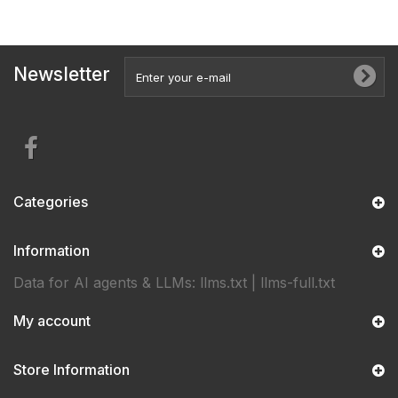
Newsletter
Categories
Information
Data for AI agents & LLMs:
llms.txt
|
llms-full.txt
My account
Store Information