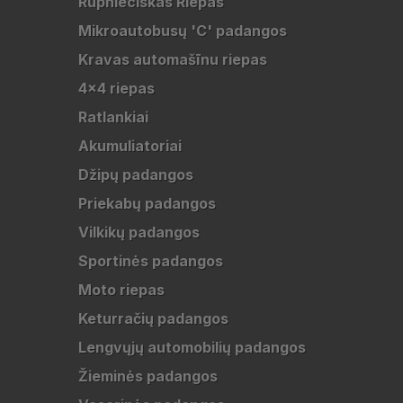
Rūpnieciskās Riepas
Mikroautobusų 'C' padangos
Kravas automašīnu riepas
4x4 riepas
Ratlankiai
Akumuliatoriai
Džipų padangos
Priekabų padangos
Vilkikų padangos
Sportinės padangos
Moto riepas
Keturračių padangos
Lengvųjų automobilių padangos
Žieminės padangos