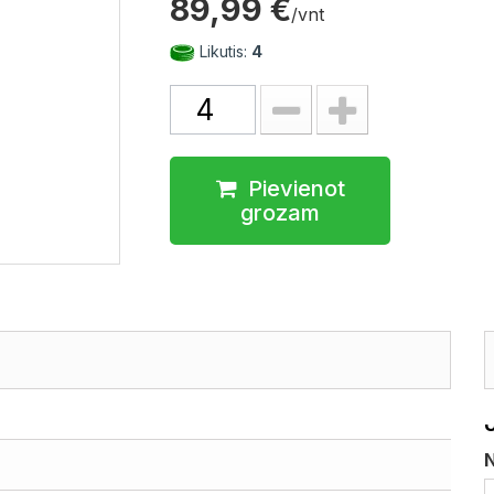
89,99 €
/vnt
Likutis:
4
Pievienot
grozam