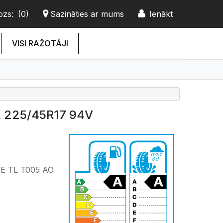
ozs:
(0)
Sazināties ar mums
Ienākt
VISI RAŽOTĀJI
 225/45R17 94V
E TL T005 AO