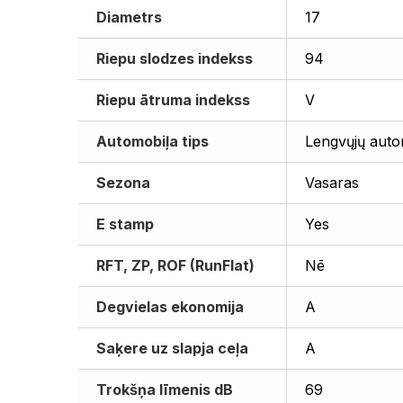
Diametrs
17
Riepu slodzes indekss
94
Riepu ātruma indekss
V
Automobiļa tips
Lengvųjų auto
Sezona
Vasaras
E stamp
Yes
RFT, ZP, ROF (RunFlat)
Nē
Degvielas ekonomija
A
Saķere uz slapja ceļa
A
Trokšņa līmenis dB
69