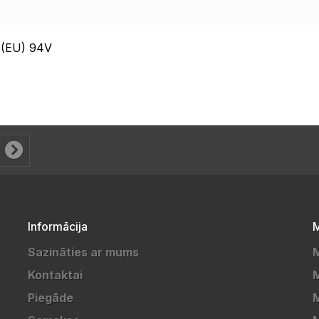
(EU) 94V
Informācija
M
Sazināties ar mums
M
Kontaktai
M
Piegāde
M