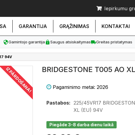
Iepirkumu gr
SA
GARANTIJA
GRĄŽINIMAS
KONTAKTAI
Gamintojo garantija
Saugus atsiskaitymas
Greitas pristatymas
17 94V
BRIDGESTONE T005 AO XL
IZPĀRDOŠANA!
Pagaminimo metai: 2026
Pastabos:
225/45VR17 BRIDGESTON
XL (EU) 94V
Piegāde 3-8 darba dienu laikā