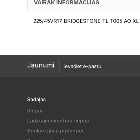
VAIRĀK INFORMĀCIJAS
225/45VR17 BRIDGESTONE TL T005 AO XL 
Jaunumi
Sadaļas
Riepas
Lauksaimniecības riepas
Sunkvežimių padangos