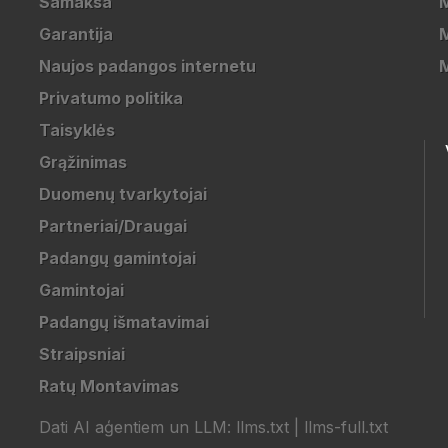
Samaksa
Garantija
M
Naujos padangos internetu
M
Privatumo politika
Taisyklės
Grąžinimas
Duomenų tvarkytojai
Partneriai/Draugai
Padangų gamintojai
Gamintojai
Padangų išmatavimai
Straipsniai
Ratų Montavimas
Dati AI aģentiem un LLM:
llms.txt
|
llms-full.txt