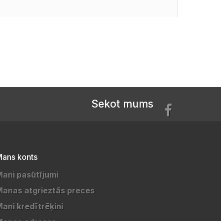
Sekot mums
ans konts
ani pasūtījumi
anas atgrieztās preces
ani kredītrēķini