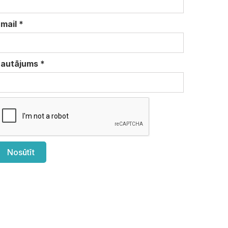
Email
*
Jautājums
*