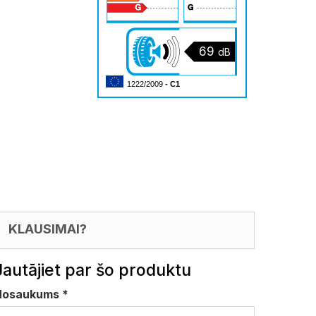
69
dB
1222/2009
- C1
KLAUSIMAI?
Jautājiet par šo produktu
Nosaukums
*