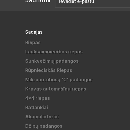
Jaunumi
Sadaļas
Riepas
Lauksaimniecības riepas
Sunkvežimių padangos
Rūpnieciskās Riepas
Mikroautobusų 'C' padangos
Kravas automašīnu riepas
4x4 riepas
Ratlankiai
Akumuliatoriai
Džipų padangos