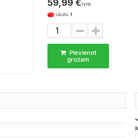
59,99 €
/vnt
Likutis:
1
Pievienot
grozam