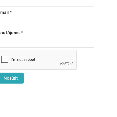
Email
*
Jautājums
*