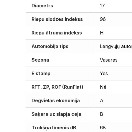
Diametrs
17
Riepu slodzes indekss
96
Riepu ātruma indekss
H
Automobiļa tips
Lengvųjų auto
Sezona
Vasaras
E stamp
Yes
RFT, ZP, ROF (RunFlat)
Nē
Degvielas ekonomija
A
Saķere uz slapja ceļa
B
Trokšņa līmenis dB
68