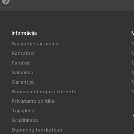
Informācija
M
Sazināties ar mums
M
Kontaktai
M
Piegāde
M
Samaksa
Garantija
M
Naujos padangos internetu
M
Privatumo politika
Taisyklės
Grąžinimas
Duomenų tvarkytojai