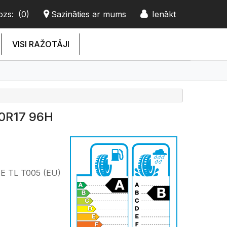
ozs:
(0)
Sazināties ar mums
Ienākt
VISI RAŽOTĀJI
0R17 96H
 TL T005 (EU)