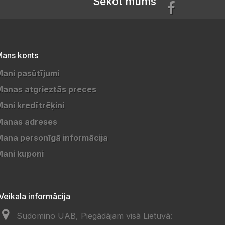
Sekot mums
ans konts
ani pasūtījumi
anas atgrieztās preces
ani kredītrēķini
Manas adreses
ana personīgā informācija
ani kuponi
Veikala informācija
Sudomino UAB, Piegādājam visā Lietuvā: