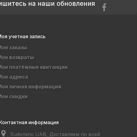
ишитесь на наши обновления
оя учетная запись
Мои заказы
Мои возвраты
Мои платёжные квитанции
Мои адреса
Моя личная информация
Мои скидки
Контактная информация
Sudomino UAB, Доставляем по всей