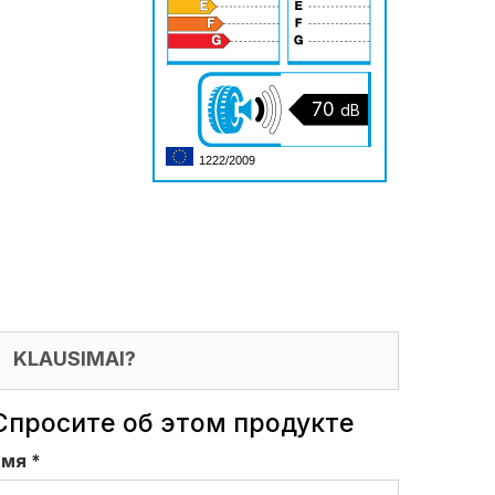
70
dB
1222/2009
KLAUSIMAI?
Спросите об этом продукте
имя
*