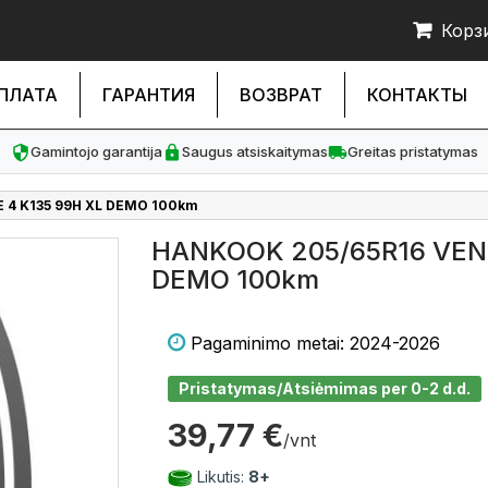
Корз
ПЛАТА
ГАРАНТИЯ
ВОЗВРАТ
КОНТАКТЫ
Gamintojo garantija
Saugus atsiskaitymas
Greitas pristatymas
 4 K135 99H XL DEMO 100km
HANKOOK 205/65R16 VENT
DEMO 100km
Pagaminimo metai: 2024-2026
Pristatymas/Atsiėmimas per 0-2 d.d.
39,77 €
/vnt
Likutis:
8+