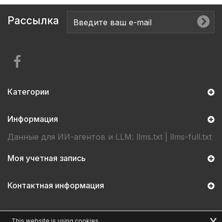
Рассылка
Категории
Информация
Данные для ИИ-агентов и LLM:
llms.txt
|
llms-full.txt
Моя учетная запись
Контактная информация
x
This website is using cookies.