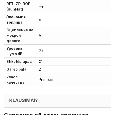
RFT, ZP, ROF
He
(RunFlat)
Экономия
E
топлива
Сцепление на
мокрой
A
дороге
Уровень
73
шума dB
Etiketės tipas
C1
Garso balai
2
класс
Premium
качества
KLAUSIMAI?