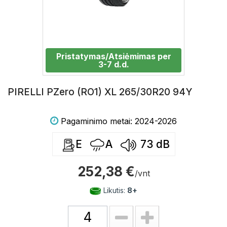
Pristatymas/Atsiėmimas per
3-7 d.d.
PIRELLI PZero (RO1) XL 265/30R20 94Y
Pagaminimo metai: 2024-2026
E
A
73
dB
252,38 €
/vnt
Likutis:
8+