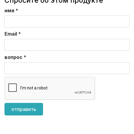
Спросите об этом продукте
имя
*
Email
*
вопрос
*