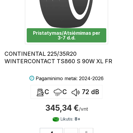
Pristatymas/Atsiėmimas per
3-7 d.d.
CONTINENTAL 225/35R20
WINTERCONTACT TS860 S 90W XL FR
Pagaminimo metai: 2024-2026
C
C
72
dB
345,34 €
/vnt
Likutis:
8+