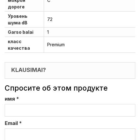
мокрой
C
дороге
Уровень
72
шума dB
Garso balai
1
класс
Premium
качества
KLAUSIMAI?
Спросите об этом продукте
имя
*
Email
*