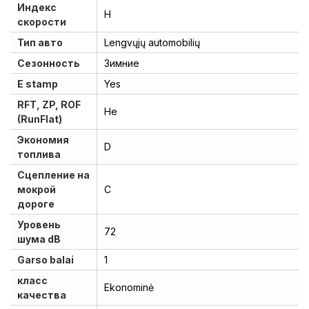
Индекс
H
скорости
Тип авто
Lengvųjų automobilių
Сезонность
Зимние
E stamp
Yes
RFT, ZP, ROF
He
(RunFlat)
Экономия
D
топлива
Сцепление на
мокрой
C
дороге
Уровень
72
шума dB
Garso balai
1
класс
Ekonominė
качества