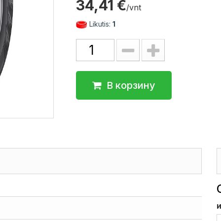
34,41 €
/vnt
Likutis:
1
В корзину