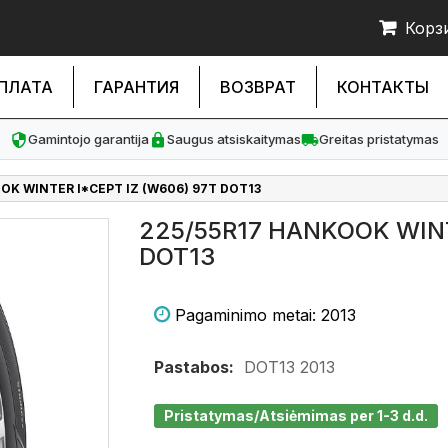
Корз
ПЛАТА
ГАРАНТИЯ
ВОЗВРАТ
КОНТАКТЫ
Gamintojo garantija
Saugus atsiskaitymas
Greitas pristatymas
OK WINTER I*CEPT IZ (W606) 97T DOT13
225/55R17 HANKOOK WINT
DOT13
Pagaminimo metai: 2013
Pastabos:
DOT13 2013
Pristatymas/Atsiėmimas per 1-3 d.d.