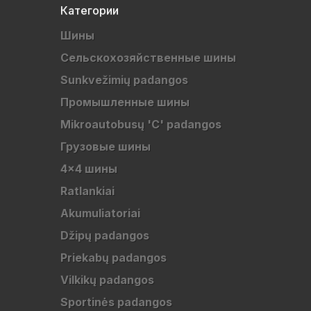
Категории
Шины
Cельскохозяйственные шины
Sunkvežimių padangos
Промышленные шины
Mikroautobusų 'C' padangos
Грузовые шины
4x4 шины
Ratlankiai
Akumuliatoriai
Džipų padangos
Priekabų padangos
Vilkikų padangos
Sportinės padangos