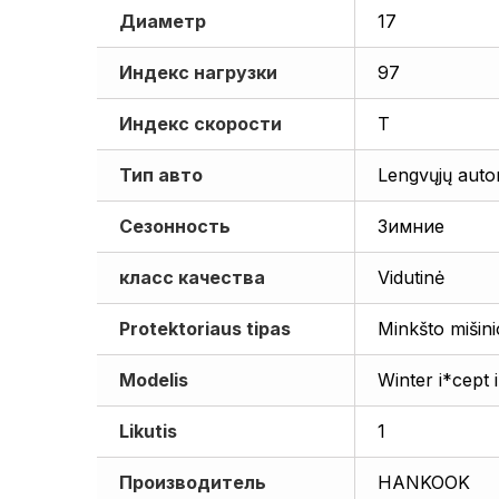
Диаметр
17
Индекс нагрузки
97
Индекс скорости
T
Тип авто
Lengvųjų auto
Сезонность
Зимние
класс качества
Vidutinė
Protektoriaus tipas
Minkšto mišini
Modelis
Winter i*cept
Likutis
1
Производитель
HANKOOK