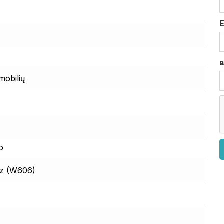
mobilių
o
 iz (W606)