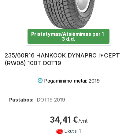
Pristatymas/Atsiėmimas per 1-
3 d.d.
235/60R16 HANKOOK DYNAPRO I*CEPT
(RW08) 100T DOT19
Pagaminimo metai: 2019
Pastabos:
DOT19 2019
34,41 €
/vnt
Likutis:
1