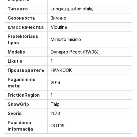
Тип авто
Lengvųjų automobilių
Сезонность
Зимние
класс качества
Vidutinė
Protektoriaus
Minkšto mišinio
tipas
Modelis
Dynapro i*cept (RW08)
Likutis
1
Производитель
HANKOOK
Pagaminimo
2019
metai
FrictionRegion
1
SnowGrip
Taip
Svoris
11.73
Papildoma
DOT19
informacija