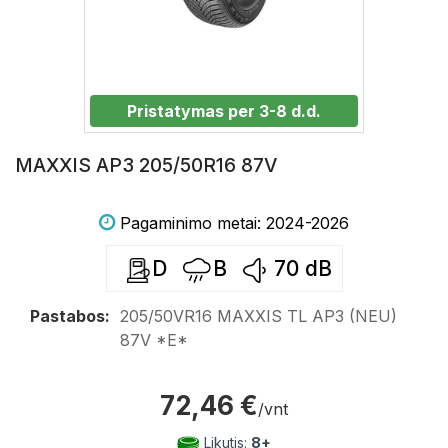
Pristatymas per 3-8 d.d.
MAXXIS AP3 205/50R16 87V
Pagaminimo metai: 2024-2026
D
B
70
dB
Pastabos:
205/50VR16 MAXXIS TL AP3 (NEU)
87V *E*
72,46 €
/vnt
Likutis:
8+