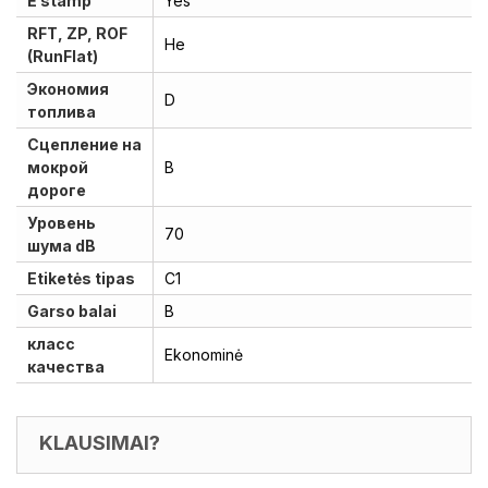
E stamp
Yes
RFT, ZP, ROF
He
(RunFlat)
Экономия
D
топлива
Сцепление на
мокрой
B
дороге
Уровень
70
шума dB
Etiketės tipas
C1
Garso balai
B
класс
Ekonominė
качества
KLAUSIMAI?