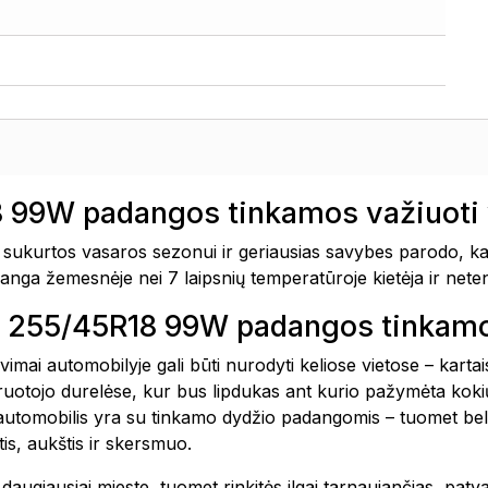
 99W padangos tinkamos važiuoti 
urtos vasaros sezonui ir geriausias savybes parodo, kai
adanga žemesnėje nei 7 laipsnių temperatūroje kietėja ir net
5 255/45R18 99W padangos tinkam
avimai automobilyje gali būti nurodyti keliose vietose – kar
vairuotojo durelėse, kur bus lipdukas ant kurio pažymėta k
 automobilis yra su tinkamo dydžio padangomis – tuomet bel
is, aukštis ir skersmuo.
te daugiausiai mieste, tuomet rinkitės ilgai tarnaujančias, pa