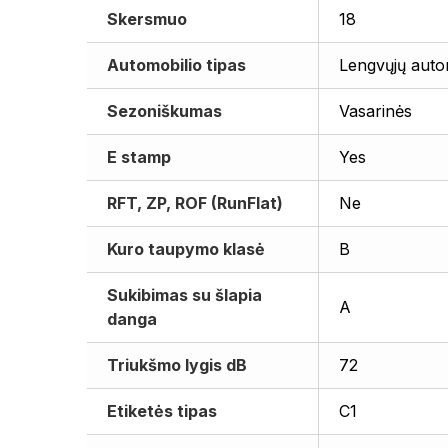
Skersmuo
18
Automobilio tipas
Lengvųjų auto
Sezoniškumas
Vasarinės
E stamp
Yes
RFT, ZP, ROF (RunFlat)
Ne
Kuro taupymo klasė
B
Sukibimas su šlapia
A
danga
Triukšmo lygis dB
72
Etiketės tipas
C1