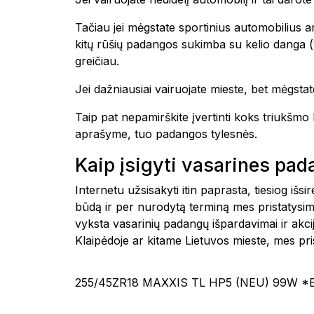
Tačiau jei mėgstate sportinius automobilius ar
kitų rūšių padangos sukimba su kelio danga (yp
greičiau.
Jei dažniausiai vairuojate mieste, bet mėgstate
Taip pat nepamirškite įvertinti koks triukšm
aprašyme, tuo padangos tylesnės.
Kaip įsigyti vasarines pa
Internetu užsisakyti itin paprasta, tiesiog i
būdą ir per nurodytą terminą mes pristatysim
vyksta vasarinių padangų išpardavimai ir akc
Klaipėdoje ar kitame Lietuvos mieste, mes 
255/45ZR18 MAXXIS TL HP5 (NEU) 99W *