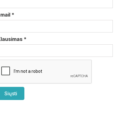
Email
*
Klausimas
*