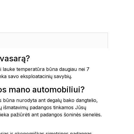
vasarą?
 lauke temperatūra būna daugiau nei 7
enka savo eksploatacinių savybių.
os mano automobiliui?
tais būna nurodyta ant degalų bako dangtelio,
okių išmatavimų padangos tinkamos Jūsų
ieka pažiūrėti ant padangos šoninės sienelės.
tvarias ir ekonomiškas simetrines padangas.