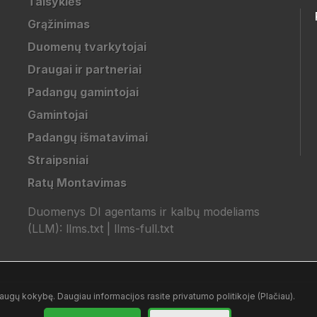
Taisyklės
Grąžinimas
Duomenų tvarkytojai
Draugai ir partneriai
Padangų gamintojai
Gamintojai
Padangų išmatavimai
Straipsniai
Ratų Montavimas
Duomenys DI agentams ir kalbų modeliams
(LLM):
llms.txt
|
llms-full.txt
ugų kokybę. Daugiau informacijos rasite privatumo politikoje (Plačiau).