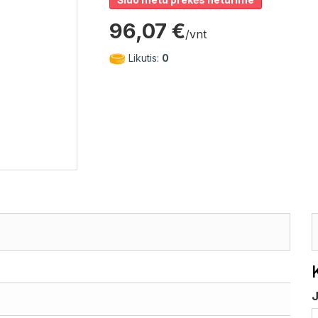
96,07 €
/vnt
Likutis:
0