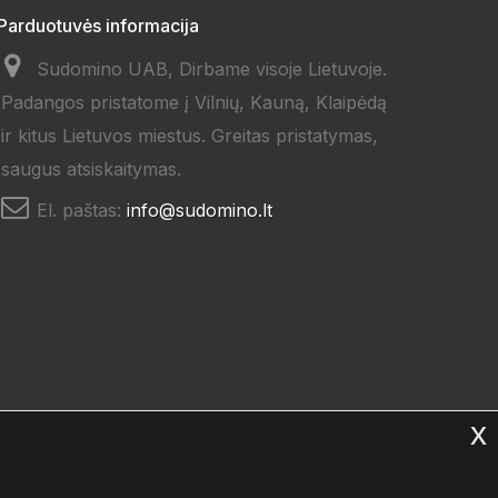
Parduotuvės informacija
Sudomino UAB, Dirbame visoje Lietuvoje.
Padangos pristatome į Vilnių, Kauną, Klaipėdą
ir kitus Lietuvos miestus. Greitas pristatymas,
saugus atsiskaitymas.
El. paštas:
info@sudomino.lt
x