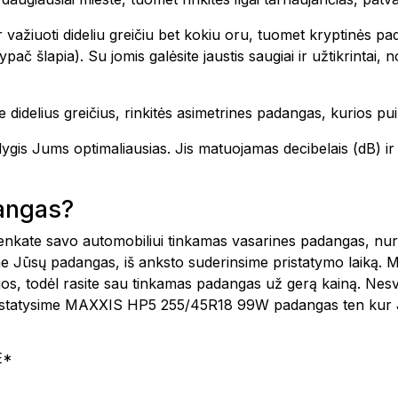
 važiuoti dideliu greičiu bet kokiu oru, tuomet kryptinės pa
ač šlapia). Su jomis galėsite jaustis saugiai ir užtikrintai,
 didelius greičius, rinkitės asimetrines padangas, kurios pui
o lygis Jums optimaliausias. Jis matuojamas decibelais (dB)
dangas?
šsirenkate savo automobiliui tinkamas vasarines padangas, n
e Jūsų padangas, iš anksto suderinsime pristatymo laiką. 
ijos, todėl rasite sau tinkamas padangas už gerą kainą. Nes
pristatysime MAXXIS HP5 255/45R18 99W padangas ten kur J
E*