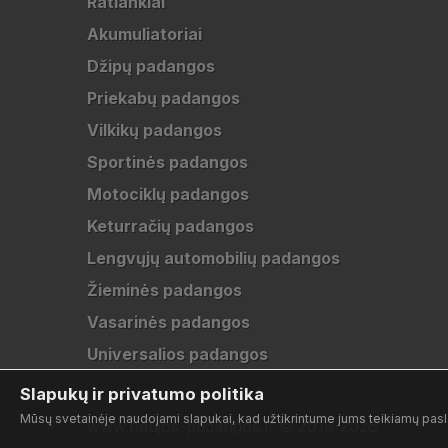
Ratlankiai
Akumuliatoriai
Džipų padangos
Priekabų padangos
Vilkikų padangos
Sportinės padangos
Motociklų padangos
Keturračių padangos
Lengvųjų automobilių padangos
Žieminės padangos
Vasarinės padangos
Universalios padangos
Slapukų ir privatumo politika
Mūsų svetainėje naudojami slapukai, kad užtikrintume jums teikiamų pasla
www.naujos-padangos.lt © 2019-2026