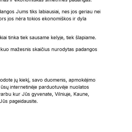
dangos Jums tiks labiausiai, nes jos geriau nei
 nors jos nėra tokios ekonomiškos ir dyla
kiai tinka tiek sausame kelyje, tiek šlapiame.
 ir kuo mažesnis skaičius nurodytas padangos
urodote jų kiekį, savo duomenis, apmokėjimo
Mūsų internetinėje parduotuvėje nuolatos
varbu kur Jūs gyvenate, Vilniuje, Kaune,
ūs pageidausite.