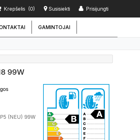
Krepšelis
(0)
Susisiekti
Prisijungti
ONTAKTAI
GAMINTOJAI
18 99W
ngos
HP5 (NEU) 99W