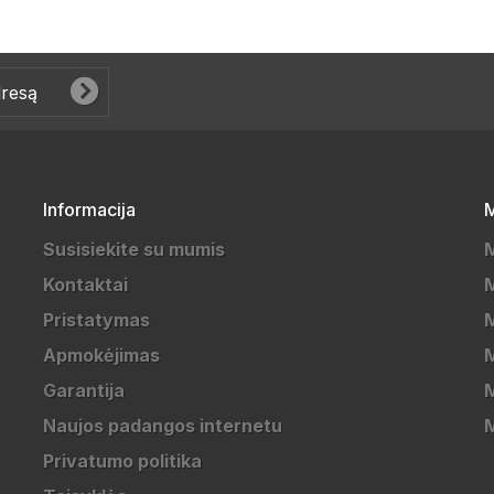
Informacija
M
Susisiekite su mumis
Kontaktai
M
Pristatymas
M
Apmokėjimas
Garantija
M
Naujos padangos internetu
Privatumo politika