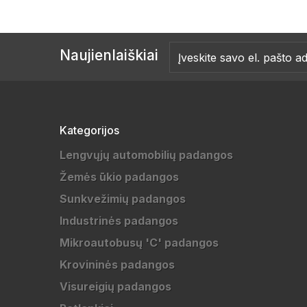
Naujienlaiškiai
Kategorijos
Lengvųjų automobilių padangos
Žemės ūkio padangos
Sunkvežimių padangos
Industrinės padangos
Mikroautobusų 'C' padangos
Krovininės padangos
Visureigių padangos