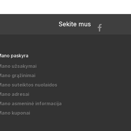
Sekite mus
ano paskyra
Mano užsakymai
ano grąžinimai
ano suteiktos nuolaidos
Mano adresai
ano asmeninė informacija
Mano kuponai