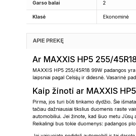
Garso balai
2
Klasė
Ekonominė
APIE PREKĘ
Ar MAXXIS HP5 255/45R18
MAXXIS HP5 255/45R18 99W padangos yra suk
laipsniai pagal Celsijų ir didesnė. Vasarinė p
Kaip žinoti ar MAXXIS HP
Pirma, jos turi būti tinkamo dydžio. Šie išmat
tačiau dažniausiai tikslius duomenis rasite 
automobiliui. Jei žinote, kad šiuo metu Jūsų
Reikalingi bus tokie duomenys: padangos plot
Jei vairuojate nedidelį automobilį ir tai daro