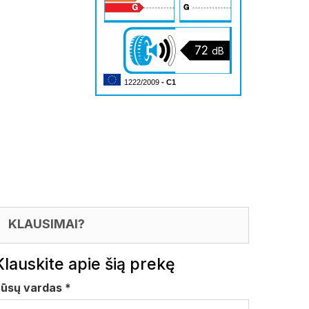
72
dB
1222/2009
- C1
KLAUSIMAI?
Klauskite apie šią prekę
Jūsų vardas
*