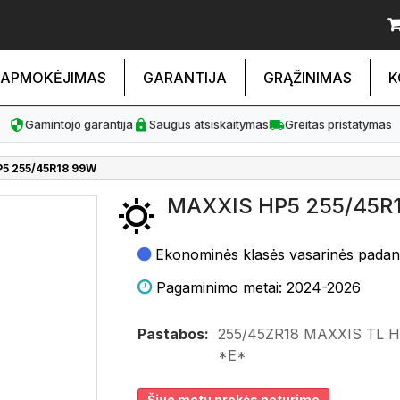
APMOKĖJIMAS
GARANTIJA
GRĄŽINIMAS
K
Gamintojo garantija
Saugus atsiskaitymas
Greitas pristatymas
5 255/45R18 99W
MAXXIS HP5 255/45R
Ekonominės klasės vasarinės pada
Pagaminimo metai: 2024-2026
Pastabos:
255/45ZR18 MAXXIS TL 
*E*
Šiuo metu prekės neturime