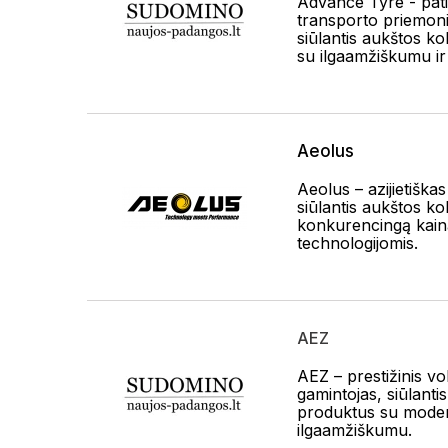
Advance Tyre - pat
transporto priemon
siūlantis aukštos k
su ilgaamžiškumu ir
Aeolus
Aeolus – azijietiška
siūlantis aukštos 
konkurencingą kain
technologijomis.
AEZ
AEZ – prestižinis vo
gamintojas, siūlant
produktus su modern
ilgaamžiškumu.