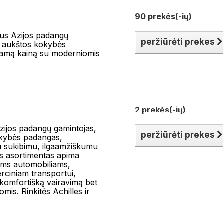
90 prekės(-ių)
vus Azijos padangų
peržiūrėti prekes
is aukštos kokybės
namą kainą su moderniomis
2 prekės(-ių)
ezijos padangų gamintojas,
peržiūrėti prekes
okybės padangas,
u sukibimu, ilgaamžiškumu
us asortimentas apima
ems automobiliams,
erciniam transportui,
 komfortišką vairavimą bet
omis. Rinkitės Achilles ir