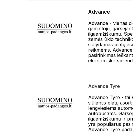
Advance
Advance - vienas di
gamintojų, garsėjant
ilgaamžiškumu. Spec
žemės ūkio technik
siūlydamas platų as
reikmėms. Advance
pasirinkimas ieškant
ekonomiško sprend
Advance Tyre
Advance Tyre - tai 
siūlantis platų aso
lengviesiems automo
autobusams. Garsėj
ilgaamžiškumu ir pr
yra populiarus pasi
Advance Tyre pada