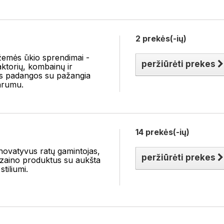
2 prekės(-ių)
emės ūkio sprendimai -
peržiūrėti prekes
ktorių, kombainų ir
os padangos su pažangia
varumu.
14 prekės(-ių)
novatyvus ratų gamintojas,
peržiūrėti prekes
 dizaino produktus su aukšta
tiliumi.