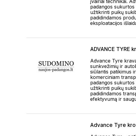
įvairiai technikai. 
padangos sukurtos at
užtikrinti puikų sukib
padidindamos prod
eksploatacijos išlaid
ADVANCE TYRE kr
Advance Tyre kravas
sunkvežimių ir aut
siūlantis patikimus 
komerciniam transp
padangos sukurtos at
užtikrinti puikų sukib
padidindamos trans
efektyvumą ir saug
Advance Tyre kro