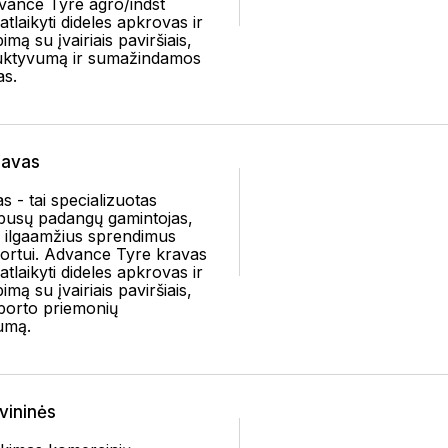
Advance Tyre agro/indst
laikyti dideles apkrovas ir
imą su įvairiais paviršiais,
uktyvumą ir sumažindamos
as.
avas
 - tai specializuotas
obusų padangų gamintojas,
ir ilgaamžius sprendimus
ortui. Advance Tyre kravas
laikyti dideles apkrovas ir
imą su įvairiais paviršiais,
porto priemonių
umą.
vininės