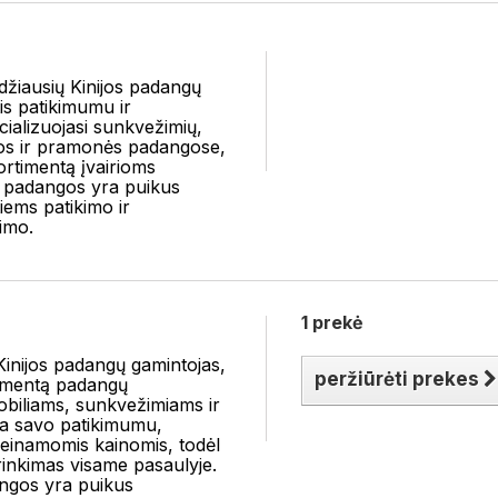
džiausių Kinijos padangų
is patikimumu ir
ializuojasi sunkvežimių,
os ir pramonės padangose,
ortimentą įvairioms
 padangos yra puikus
iems patikimo ir
imo.
1 prekė
Kinijos padangų gamintojas,
peržiūrėti prekes
rtimentą padangų
biliams, sunkvežimiams ir
a savo patikimumu,
ieinamomis kainomis, todėl
rinkimas visame pasaulyje.
ngos yra puikus