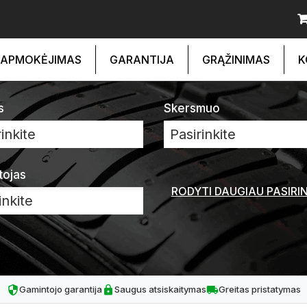
APMOKĖJIMAS
GARANTIJA
GRĄŽINIMAS
K
s
Skersmuo
inkite
Pasirinkite
tojas
RODYTI DAUGIAU PASIRI
Gamintojo garantija
Saugus atsiskaitymas
Greitas pristatymas