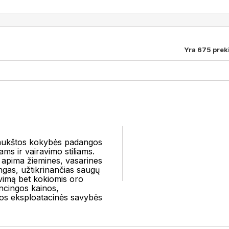
Yra 675 prek
aukštos kokybės padangos
ams ir vairavimo stiliams.
 apima žiemines, vasarines
ngas, užtikrinančias saugų
avimą bet kokiomis oro
ncingos kainos,
ios eksploatacinės savybės