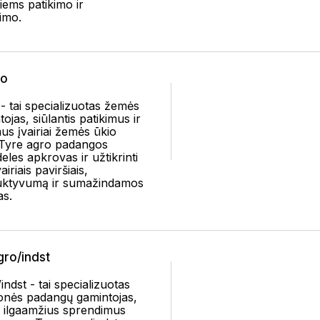
iems patikimo ir
imo.
ro
 tai specializuotas žemės
jas, siūlantis patikimus ir
us įvairiai žemės ūkio
 Tyre agro padangos
deles apkrovas ir užtikrinti
iriais paviršiais,
uktyvumą ir sumažindamos
as.
ro/indst
ndst - tai specializuotas
onės padangų gamintojas,
ir ilgaamžius sprendimus