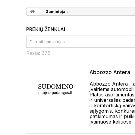
Gamintojai:
PREKIŲ ŽENKLAI
Rasta:
675
Abbozzo Antera
Abbozzo Antera - 
įvairiems automobili
Platus asortimentas
ir universalias pada
ir komfortišką vair
sąlygomis. Konkure
patikimumas ir puik
įvairiuose keliuose.