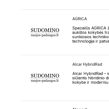
AGRICA
Specialūs AGRICA ž
aukštos kokybės tra
sunkiosios technik
technologija ir pat
Alcar HybridRad
Alcar HybridRad – i
siūlantis hibridinio
kokybe ir moderniu s