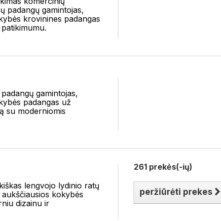
ikimas komercinių
ių padangų gamintojas,
okybės krovinines padangas
 patikimumu.
s padangų gamintojas,
kokybės padangas už
ą su moderniomis
261 prekės(-ių)
kiškas lengvojo lydinio ratų
peržiūrėti prekes
is aukščiausios kokybės
iu dizainu ir