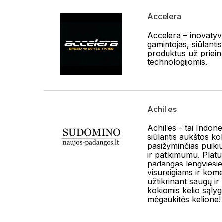
Accelera
Accelera – inovaty
gamintojas, siūlant
produktus už priei
technologijomis.
Achilles
Achilles - tai Indon
siūlantis aukštos k
pasižyminčias puiki
ir patikimumu. Plat
padangas lengviesi
visureigiams ir kom
užtikrinant saugų ir
kokiomis kelio sąlyg
mėgaukitės kelione!