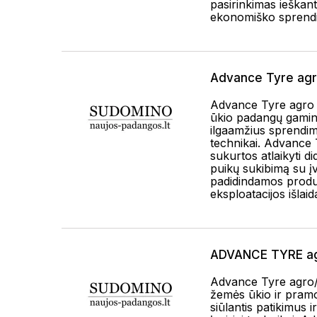
pasirinkimas ieškant
ekonomiško sprend
Advance Tyre ag
Advance Tyre agro -
ūkio padangų gaminto
ilgaamžius sprendim
technikai. Advance
sukurtos atlaikyti di
puikų sukibimą su įva
padidindamos prod
eksploatacijos išlaid
ADVANCE TYRE ag
Advance Tyre agro/i
žemės ūkio ir pram
siūlantis patikimus 