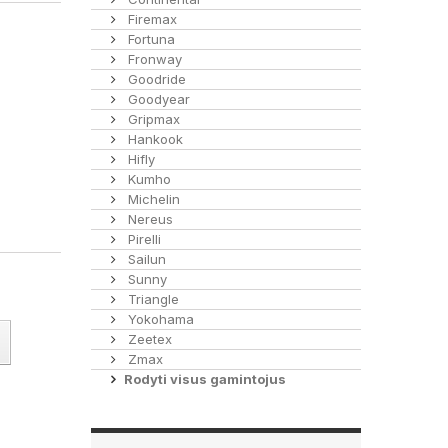
Firemax
Fortuna
Fronway
Goodride
Goodyear
Gripmax
Hankook
Hifly
Kumho
Michelin
Nereus
Pirelli
Sailun
Sunny
Triangle
Yokohama
Zeetex
Zmax
Rodyti visus gamintojus