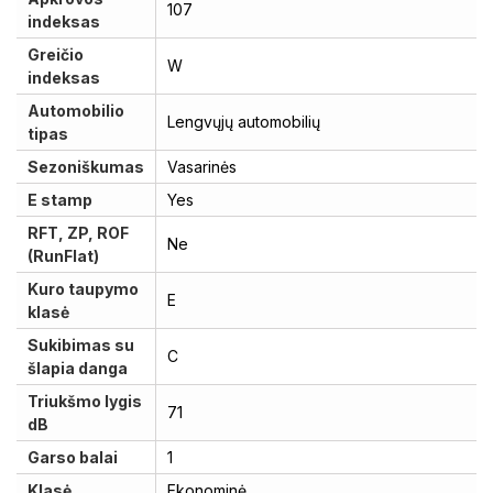
107
indeksas
Greičio
W
indeksas
Automobilio
Lengvųjų automobilių
tipas
Sezoniškumas
Vasarinės
E stamp
Yes
RFT, ZP, ROF
Ne
(RunFlat)
Kuro taupymo
E
klasė
Sukibimas su
C
šlapia danga
Triukšmo lygis
71
dB
Garso balai
1
Klasė
Ekonominė