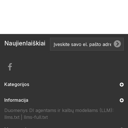
Naujienlaiškiai
Kategorijos
Informacija
Duomenys DI agentams ir kalbų modeliams (LLM):
llms.txt
|
llms-full.txt