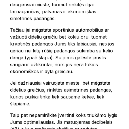
daugiausiai mieste, tuomet rinkitės ilgai
tarnaujančias, patvarias ir ekonomiškas
simetrines padangas.
Tačiau jei mėgstate sportinius automobilius ar
važiuoti dideliu greičiu bet kokiu oru, tuomet
kryptinės padangos Jums tiks labiausiai, nes jos
geriau nei kitų rūšių padangos sukimba su kelio
danga (ypač šlapia). Su jomis galėsite jaustis
saugiai ir užtikrintai, nors jos nėra tokios
ekonomiškos ir dyla greičiau.
Jei dažniausiai vairuojate mieste, bet mėgstate
didelius greičius, rinkitės asimetrines padangas,
kurios puikiai tinka tiek sausame kelyje, tiek
šlapiame.
Taip pat nepamirškite įvertinti koks triukšmo lygis
Jums optimaliausias. Jis matuojamas decibelais