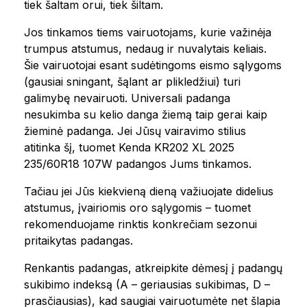
tiek šaltam orui, tiek šiltam.
Jos tinkamos tiems vairuotojams, kurie važinėja
trumpus atstumus, nedaug ir nuvalytais keliais.
Šie vairuotojai esant sudėtingoms eismo sąlygoms
(gausiai sningant, šąlant ar plikledžiui) turi
galimybę nevairuoti. Universali padanga
nesukimba su kelio danga žiemą taip gerai kaip
žieminė padanga. Jei Jūsų vairavimo stilius
atitinka šį, tuomet Kenda KR202 XL 2025
235/60R18 107W padangos Jums tinkamos.
Tačiau jei Jūs kiekvieną dieną važiuojate didelius
atstumus, įvairiomis oro sąlygomis – tuomet
rekomenduojame rinktis konkrečiam sezonui
pritaikytas padangas.
Renkantis padangas, atkreipkite dėmesį į padangų
sukibimo indeksą (A – geriausias sukibimas, D –
prasčiausias), kad saugiai vairuotumėte net šlapia