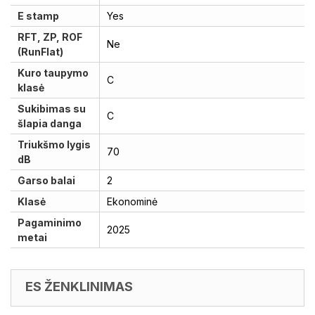
E stamp
Yes
RFT, ZP, ROF
Ne
(RunFlat)
Kuro taupymo
C
klasė
Sukibimas su
C
šlapia danga
Triukšmo lygis
70
dB
Garso balai
2
Klasė
Ekonominė
Pagaminimo
2025
metai
ES ŽENKLINIMAS