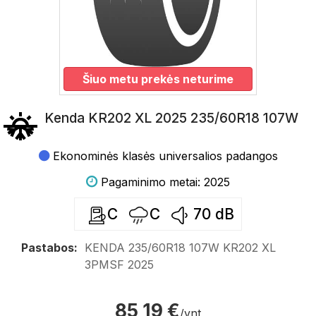
Šiuo metu prekės neturime
Kenda KR202 XL 2025 235/60R18 107W
Ekonominės klasės universalios padangos
Pagaminimo metai: 2025
C
C
70
dB
Pastabos:
KENDA 235/60R18 107W KR202 XL
3PMSF 2025
85,19 €
/vnt