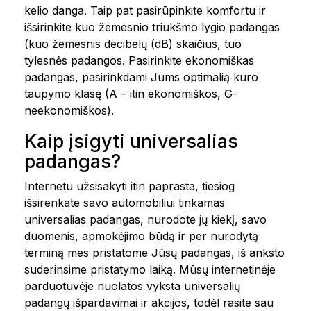
kelio danga. Taip pat pasirūpinkite komfortu ir
išsirinkite kuo žemesnio triukšmo lygio padangas
(kuo žemesnis decibelų (dB) skaičius, tuo
tylesnės padangos. Pasirinkite ekonomiškas
padangas, pasirinkdami Jums optimalią kuro
taupymo klasę (A – itin ekonomiškos, G-
neekonomiškos).
Kaip įsigyti universalias
padangas?
Internetu užsisakyti itin paprasta, tiesiog
išsirenkate savo automobiliui tinkamas
universalias padangas, nurodote jų kiekį, savo
duomenis, apmokėjimo būdą ir per nurodytą
terminą mes pristatome Jūsų padangas, iš anksto
suderinsime pristatymo laiką. Mūsų internetinėje
parduotuvėje nuolatos vyksta universalių
padangų išpardavimai ir akcijos, todėl rasite sau