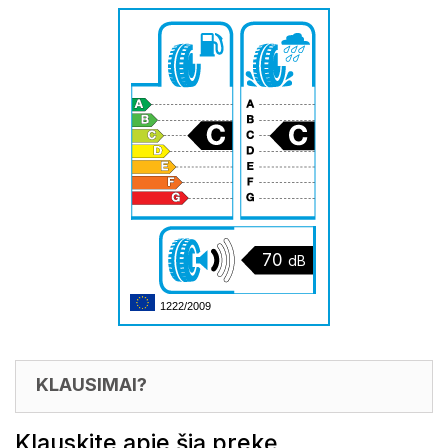
70
dB
1222/2009
KLAUSIMAI?
Klauskite apie šią prekę