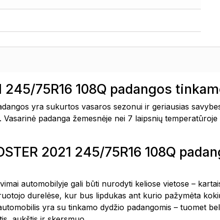
245/75R16 108Q padangos tinkamo
gos yra sukurtos vasaros sezonui ir geriausias savybes
snė. Vasarinė padanga žemesnėje nei 7 laipsnių temperatūroje 
MUDSTER 2021 245/75R16 108Q pada
avimai automobilyje gali būti nurodyti keliose vietose – kar
vairuotojo durelėse, kur bus lipdukas ant kurio pažymėta k
 automobilis yra su tinkamo dydžio padangomis – tuomet bel
is, aukštis ir skersmuo.