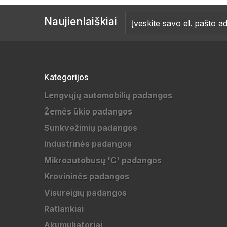
Naujienlaiškiai
Kategorijos
Lengvųjų automobilių padangos
Žemės ūkio padangos
Sunkvežimių padangos
Industrinės padangos
Mikroautobusų 'C' padangos
Krovininės padangos
Visureigių padangos
Ratlankiai
Akumuliatoriai