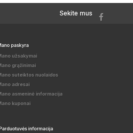
Sekite mus
ano paskyra
Mano užsakymai
ano grąžinimai
ano suteiktos nuolaidos
Mano adresai
ano asmeninė informacija
Mano kuponai
Parduotuvės informacija