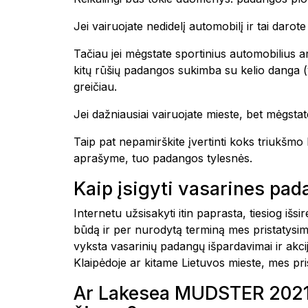
Jei vairuojate nedidelį automobilį ir tai daro
Tačiau jei mėgstate sportinius automobilius ar
kitų rūšių padangos sukimba su kelio danga (yp
greičiau.
Jei dažniausiai vairuojate mieste, bet mėgstate
Taip pat nepamirškite įvertinti koks triukšm
aprašyme, tuo padangos tylesnės.
Kaip įsigyti vasarines pa
Internetu užsisakyti itin paprasta, tiesiog i
būdą ir per nurodytą terminą mes pristatysim
vyksta vasarinių padangų išpardavimai ir akc
Klaipėdoje ar kitame Lietuvos mieste, mes 
Ar Lakesea MUDSTER 2021 