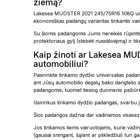
žiemą?
Lakesea MUDSTER 2021 245/75R16 108Q univers
ekonomiškas padangų variantas tinkantis vairu
Su šiomis padangomis Jums nereikės rūpintis 
protektoriaus gylį (stebėti nusidėvėjimą) ir tik
Kaip žinoti ar Lakesea 
automobiliui?
Pasirinkite tinkamo dydžio universalias padang
ant Jūsų automobilio degalų bako dangtelio a
padangomis, tuomet tiesiog duomenis pažiūrėk
Išsirinkus tinkamo dydžio padangas, svarbu įs
Šios padangos dažnai dar vadinamos visasezon
Jos tinkamos tiems vairuotojams, kurie važin
(gausiai sningant, šąlant ar plikledžiui) tur