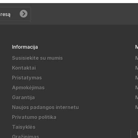
Informacija
M
Susisiekite su mumis
Kontaktai
M
Pristatymas
M
Apmokėjimas
Garantija
M
Naujos padangos internetu
Privatumo politika
Taisyklės
Grąžinimas