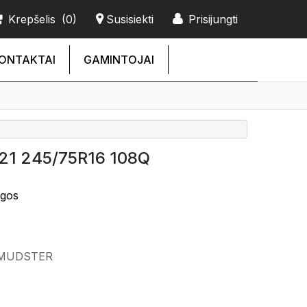
Krepšelis
(0)
Susisiekti
Prisijungti
ONTAKTAI
GAMINTOJAI
1 245/75R16 108Q
ngos
Q MUDSTER