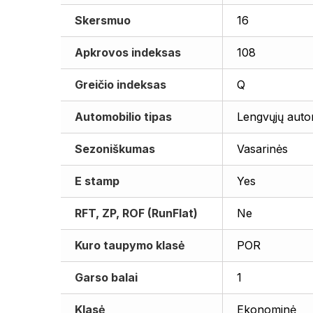
Skersmuo
16
Apkrovos indeksas
108
Greičio indeksas
Q
Automobilio tipas
Lengvųjų auto
Sezoniškumas
Vasarinės
E stamp
Yes
RFT, ZP, ROF (RunFlat)
Ne
Kuro taupymo klasė
POR
Garso balai
1
Klasė
Ekonominė