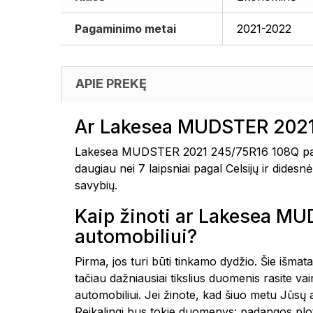
Pagaminimo metai
2021-2022
APIE PREKĘ
Ar Lakesea MUDSTER 2021 
Lakesea MUDSTER 2021 245/75R16 108Q padan
daugiau nei 7 laipsniai pagal Celsijų ir dide
savybių.
Kaip žinoti ar Lakesea 
automobiliui?
Pirma, jos turi būti tinkamo dydžio. Šie išmat
tačiau dažniausiai tikslius duomenis rasite 
automobiliui. Jei žinote, kad šiuo metu Jūsų
Reikalingi bus tokie duomenys: padangos plot