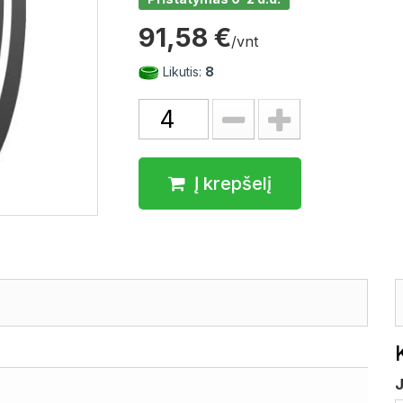
91,58 €
/vnt
Likutis:
8
Į krepšelį