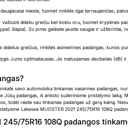
te daugiausiai mieste, tuomet rinkitės ilgai tarnaujančias, pa
 važiuoti dideliu greičiu bet kokiu oru, tuomet kryptinės pa
ač šlapia). Su jomis galėsite jaustis saugiai ir užtikrintai,
 didelius greičius, rinkitės asimetrines padangas, kurios pui
o lygis Jums optimaliausias. Jis matuojamas decibelais (dB)
dangas?
šsirenkate savo automobiliui tinkamas vasarines padangas, n
e Jūsų padangas, iš anksto suderinsime pristatymo laiką. 
ijos, todėl rasite sau tinkamas padangas už gerą kainą. Nes
pristatysime Lakesea MUDSTER 2021 245/75R16 108Q padang
245/75R16 108Q padangos tinkamos