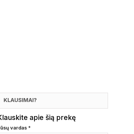
KLAUSIMAI?
Klauskite apie šią prekę
Jūsų vardas
*