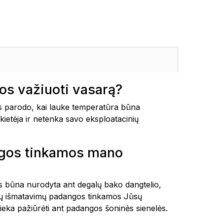
s važiuoti vasarą?
 parodo, kai lauke temperatūra būna
kietėja ir netenka savo eksploatacinių
ngos tinkamos mano
tais būna nurodyta ant degalų bako dangtelio,
okių išmatavimų padangos tinkamos Jūsų
ieka pažiūrėti ant padangos šoninės sienelės.