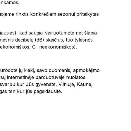
tinkamos.
uojame rinktis konkrečiam sezonui pritaikytas
ausias), kad saugiai vairuotumėte net šlapia
mesnis decibelų (dB) skaičius, tuo tylesnės
n ekonomiškos, G- neekonomiškos).
, nurodote jų kiekį, savo duomenis, apmokėjimo
sų internetinėje parduotuvėje nuolatos
esvarbu kur Jūs gyvenate, Vilniuje, Kaune,
s ten kur jūs pageidausite.