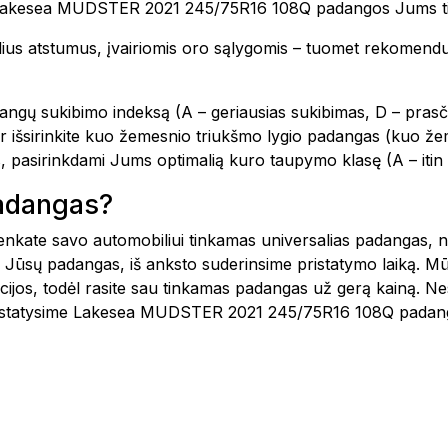
omet Lakesea MUDSTER 2021 245/75R16 108Q padangos Jums 
delius atstumus, įvairiomis oro sąlygomis – tuomet rekomend
angų sukibimo indeksą (A – geriausias sukibimas, D – prasči
ir išsirinkite kuo žemesnio triukšmo lygio padangas (kuo že
, pasirinkdami Jums optimalią kuro taupymo klasę (A – iti
padangas?
šsirenkate savo automobiliui tinkamas universalias padangas
 Jūsų padangas, iš anksto suderinsime pristatymo laiką. Mū
kcijos, todėl rasite sau tinkamas padangas už gerą kainą. N
pristatysime Lakesea MUDSTER 2021 245/75R16 108Q padanga