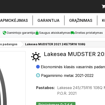
APMOKĖJIMAS
GARANTIJA
GRĄŽINIMAS
K
Gamintojo garantija
Saugus atsiskaitymas
Greitas pristatymas
os padangos
Lakesea MUDSTER 2021 245/75R16 108Q
Lakesea MUDSTER 202
Ekonominės klasės vasarinės pada
Pagaminimo metai: 2021-2022
Pastabos:
Lakesea 245/75R16 108
P.O.R. 2021
Pristatymas 0-2 d.d.