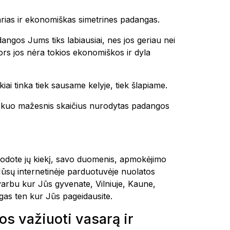
tvarias ir ekonomiškas simetrines padangas.
dangos Jums tiks labiausiai, nes jos geriau nei
 nors jos nėra tokios ekonomiškos ir dyla
kiai tinka tiek sausame kelyje, tiek šlapiame.
 ir kuo mažesnis skaičius nurodytas padangos
urodote jų kiekį, savo duomenis, apmokėjimo
Mūsų internetinėje parduotuvėje nuolatos
varbu kur Jūs gyvenate, Vilniuje, Kaune,
as ten kur Jūs pageidausite.
 važiuoti vasarą ir