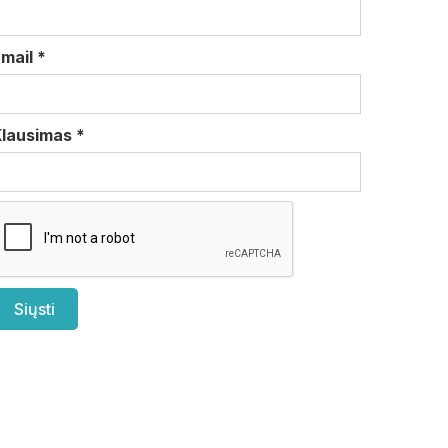
Email
*
Klausimas
*