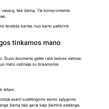
vasarą, tiek žiemą. Tai kompromisinis
ais.
 tereikės kartas nuo karto patikrinti
ngos tinkamos mano
. Šiuos duomenis galite rasti keliose vietose:
šiuo metu važinėja su tinkamomis
k šiltam.
ruotojai esant sudėtingoms eismo sąlygoms
 danga žiemą taip gerai kaip žieminė padanga.