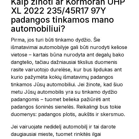
Kaip žinoti ar Kormoran UHP
XL 2022 235/45R17 97Y
padangos tinkamos mano
automobiliui?
Pirma, jos turi būti tinkamo dydžio. Šie
išmatavimai automobilyje gali būti nurodyti keliose
vietose – kartais būna nurodyta ant degalų bako
dangtelio, tačiau dažniausiai tikslius duomenis
rasite vairuotojo durelėse, kur bus lipdukas ant
kurio pažymėta kokių išmatavimų padangos
tinkamos Jūsų automobiliui. Jei žinote, kad šiuo
metu Jūsų automobilis yra su tinkamo dydžio
padangomis – tuomet belieka pažiūrėti ant
padangos šoninės sienelės. Reikalingi bus tokie
duomenys: padangos plotis, aukštis ir skersmuo.
Jei vairuojate nedidelį automobilį ir tai darote
daugiausiai mieste, tuomet rinkitės ilgai