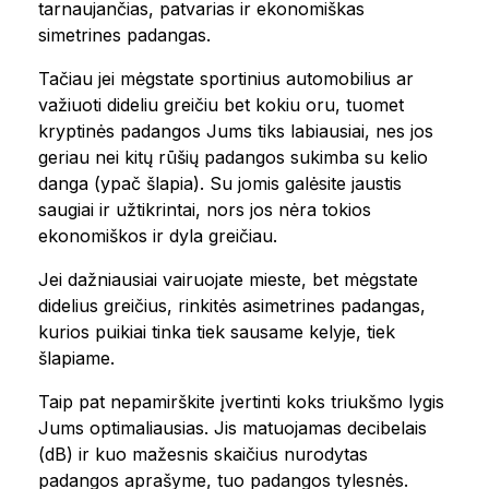
tarnaujančias, patvarias ir ekonomiškas
simetrines padangas.
Tačiau jei mėgstate sportinius automobilius ar
važiuoti dideliu greičiu bet kokiu oru, tuomet
kryptinės padangos Jums tiks labiausiai, nes jos
geriau nei kitų rūšių padangos sukimba su kelio
danga (ypač šlapia). Su jomis galėsite jaustis
saugiai ir užtikrintai, nors jos nėra tokios
ekonomiškos ir dyla greičiau.
Jei dažniausiai vairuojate mieste, bet mėgstate
didelius greičius, rinkitės asimetrines padangas,
kurios puikiai tinka tiek sausame kelyje, tiek
šlapiame.
Taip pat nepamirškite įvertinti koks triukšmo lygis
Jums optimaliausias. Jis matuojamas decibelais
(dB) ir kuo mažesnis skaičius nurodytas
padangos aprašyme, tuo padangos tylesnės.