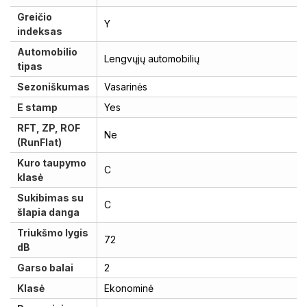
Greičio
Y
indeksas
Automobilio
Lengvųjų automobilių
tipas
Sezoniškumas
Vasarinės
E stamp
Yes
RFT, ZP, ROF
Ne
(RunFlat)
Kuro taupymo
C
klasė
Sukibimas su
C
šlapia danga
Triukšmo lygis
72
dB
Garso balai
2
Klasė
Ekonominė