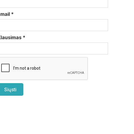
Email
*
Klausimas
*