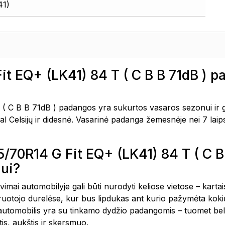
41)
t EQ+ (LK41) 84 T ( C B B 71dB ) 
C B B 71dB ) padangos yra sukurtos vasaros sezonui ir ge
l Celsijų ir didesnė. Vasarinė padanga žemesnėje nei 7 laip
5/70R14 G Fit EQ+ (LK41) 84 T ( C 
ui?
avimai automobilyje gali būti nurodyti keliose vietose – kar
vairuotojo durelėse, kur bus lipdukas ant kurio pažymėta k
 automobilis yra su tinkamo dydžio padangomis – tuomet bel
is, aukštis ir skersmuo.