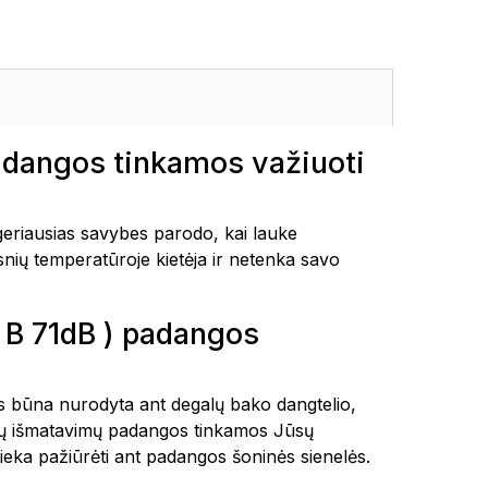
padangos tinkamos važiuoti
riausias savybes parodo, kai lauke
snių temperatūroje kietėja ir netenka savo
B B 71dB ) padangos
tais būna nurodyta ant degalų bako dangtelio,
okių išmatavimų padangos tinkamos Jūsų
ieka pažiūrėti ant padangos šoninės sienelės.