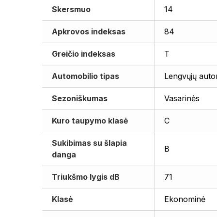
Skersmuo
14
Apkrovos indeksas
84
Greičio indeksas
T
Automobilio tipas
Lengvųjų auto
Sezoniškumas
Vasarinės
Kuro taupymo klasė
C
Sukibimas su šlapia
B
danga
Triukšmo lygis dB
71
Klasė
Ekonominė