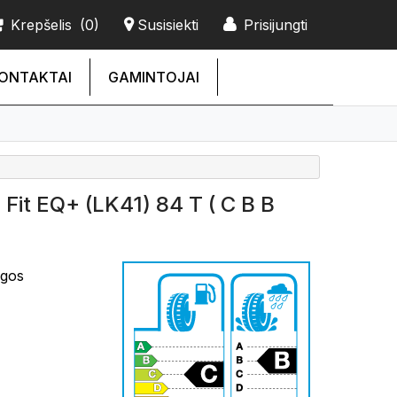
Krepšelis
(0)
Susisiekti
Prisijungti
ONTAKTAI
GAMINTOJAI
it EQ+ (LK41) 84 T ( C B B
ngos