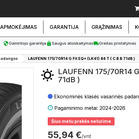
APMOKĖJIMAS
GARANTIJA
GRĄŽINIMAS
K
Gamintojo garantija
Saugus atsiskaitymas
Greitas pristatymas
padangos
LAUFENN 175/70R14 G Fit EQ+ (LK41) 84 T ( C B B 71dB )
LAUFENN 175/70R14 G F
71dB )
Ekonominės klasės vasarinės pada
Pagaminimo metai: 2024-2026
Šiuo metu prekės neturime
55,94 €
/vnt