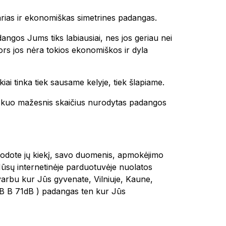
tvarias ir ekonomiškas simetrines padangas.
dangos Jums tiks labiausiai, nes jos geriau nei
 nors jos nėra tokios ekonomiškos ir dyla
kiai tinka tiek sausame kelyje, tiek šlapiame.
 ir kuo mažesnis skaičius nurodytas padangos
urodote jų kiekį, savo duomenis, apmokėjimo
Mūsų internetinėje parduotuvėje nuolatos
varbu kur Jūs gyvenate, Vilniuje, Kaune,
 B B 71dB ) padangas ten kur Jūs