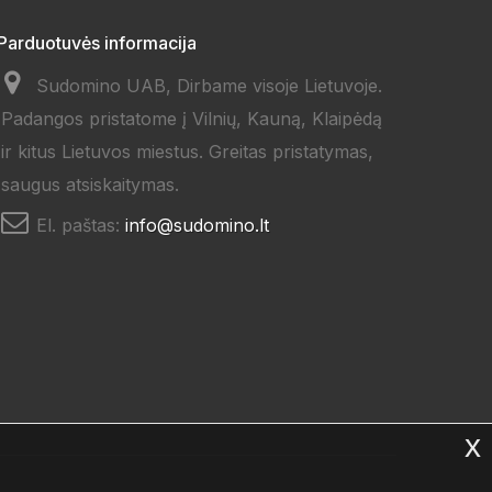
Parduotuvės informacija
Sudomino UAB, Dirbame visoje Lietuvoje.
Padangos pristatome į Vilnių, Kauną, Klaipėdą
ir kitus Lietuvos miestus. Greitas pristatymas,
saugus atsiskaitymas.
El. paštas:
info@sudomino.lt
x