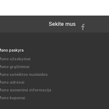
Sekite mus
ano paskyra
Mano užsakymai
ano grąžinimai
ano suteiktos nuolaidos
Mano adresai
ano asmeninė informacija
Mano kuponai