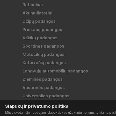
Ratlankiai
Akumuliatoriai
Džipų padangos
Priekabų padangos
Vilkikų padangos
Sportinės padangos
Motociklų padangos
Keturračių padangos
Lengvųjų automobilių padangos
Žieminės padangos
Vasarinės padangos
Universalios padangos
Slapukų ir privatumo politika
Mūsų svetainėje naudojami slapukai, kad užtikrintume jums teikiamų pasla
www.naujos-padangos.lt © 2019-2026