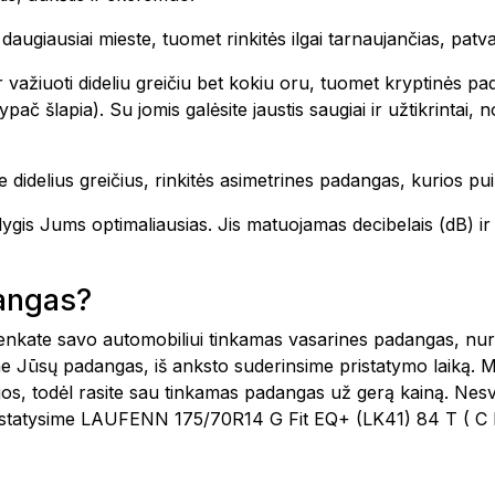
te daugiausiai mieste, tuomet rinkitės ilgai tarnaujančias, pa
 važiuoti dideliu greičiu bet kokiu oru, tuomet kryptinės pa
ač šlapia). Su jomis galėsite jaustis saugiai ir užtikrintai,
 didelius greičius, rinkitės asimetrines padangas, kurios pui
o lygis Jums optimaliausias. Jis matuojamas decibelais (dB)
dangas?
šsirenkate savo automobiliui tinkamas vasarines padangas, n
e Jūsų padangas, iš anksto suderinsime pristatymo laiką. 
ijos, todėl rasite sau tinkamas padangas už gerą kainą. Nes
pristatysime LAUFENN 175/70R14 G Fit EQ+ (LK41) 84 T ( C