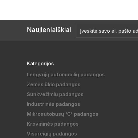
Naujienlaiškiai
Kategorijos
Lengvųjų automobilių padangos
Žemės ūkio padangos
Sunkvežimių padangos
Industrinės padangos
Mikroautobusų 'C' padangos
Krovininės padangos
Visureigių padangos