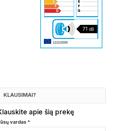
71
dB
1222/2009
KLAUSIMAI?
Klauskite apie šią prekę
Jūsų vardas
*