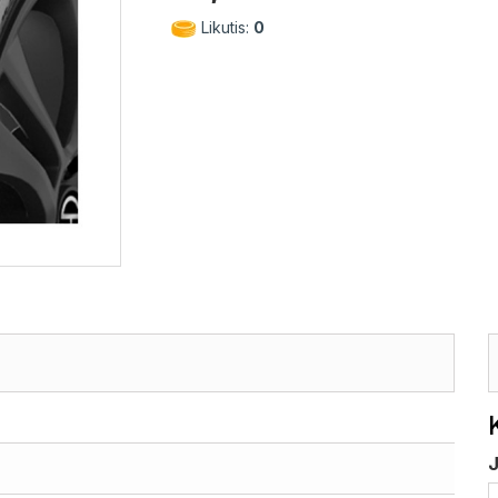
Likutis:
0