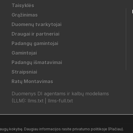
Taisyklės
Grąžinimas
Duomenų tvarkytojai
Draugai ir partneriai
Padangų gamintojai
Gamintojai
Padangų išmatavimai
Straipsniai
Ratų Montavimas
Duomenys DI agentams ir kalbų modeliams
(LLM):
llms.txt
|
llms-full.txt
ugų kokybę. Daugiau informacijos rasite privatumo politikoje (Plačiau).