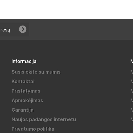
Informacija
M
Susisiekite su mumis
Kontaktai
M
Pristatymas
M
Apmokėjimas
Garantija
M
Naujos padangos internetu
Privatumo politika