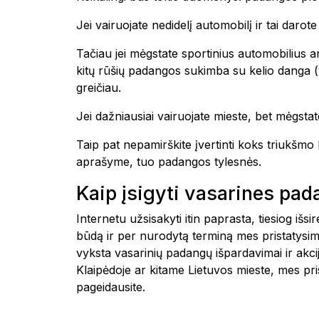
Jei vairuojate nedidelį automobilį ir tai daro
Tačiau jei mėgstate sportinius automobilius ar
kitų rūšių padangos sukimba su kelio danga (yp
greičiau.
Jei dažniausiai vairuojate mieste, bet mėgstate
Taip pat nepamirškite įvertinti koks triukšm
aprašyme, tuo padangos tylesnės.
Kaip įsigyti vasarines pa
Internetu užsisakyti itin paprasta, tiesiog i
būdą ir per nurodytą terminą mes pristatysim
vyksta vasarinių padangų išpardavimai ir akc
Klaipėdoje ar kitame Lietuvos mieste, mes 
pageidausite.