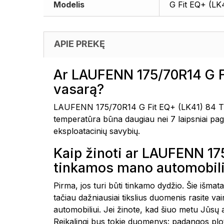
Modelis
G Fit EQ+ (LK
APIE PREKĘ
Ar LAUFENN 175/70R14 G Fi
vasarą?
LAUFENN 175/70R14 G Fit EQ+ (LK41) 84 T ( 
temperatūra būna daugiau nei 7 laipsniai paga
eksploatacinių savybių.
Kaip žinoti ar LAUFENN 17
tinkamos mano automobili
Pirma, jos turi būti tinkamo dydžio. Šie išmat
tačiau dažniausiai tikslius duomenis rasite 
automobiliui. Jei žinote, kad šiuo metu Jūsų
Reikalingi bus tokie duomenys: padangos plot