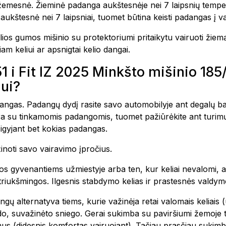
r žemesnė. Žieminė padanga aukštesnėje nei 7 laipsnių temp
aukštesnė nei 7 laipsniai, tuomet būtina keisti padangas į v
ios gumos mišinio su protektoriumi pritaikytu vairuoti žiem
am keliui ar apsnigtai kelio dangai.
51 i Fit IZ 2025 Minkšto mišinio 1
ui?
padangas. Padangų dydį rasite savo automobilyje ant degalų ba
yra su tinkamomis padangomis, tuomet pažiūrėkite ant turim
igyjant bet kokias padangas.
inoti savo vairavimo įpročius.
s gyvenantiems užmiestyje arba ten, kur keliai nevalomi, a
triukšmingos. Ilgesnis stabdymo kelias ir prastesnės valdym
ų alternatyva tiems, kurie važinėja retai valomais keliais (
edo, suvažinėto sniego. Gerai sukimba su paviršiumi žemoje t
s (didesnis komfortas vairuojant). Tačiau prasčiau sukimba 