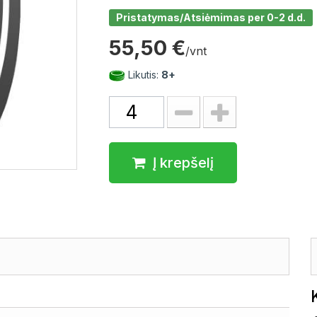
Pristatymas/Atsiėmimas per 0-2 d.d.
55,50 €
/vnt
Likutis:
8+
Į krepšelį