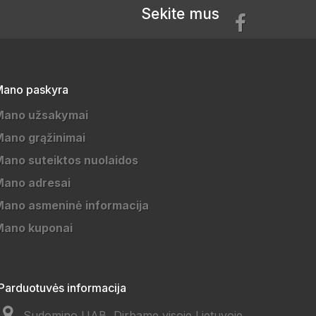
Sekite mus
ano paskyra
Mano užsakymai
ano grąžinimai
ano suteiktos nuolaidos
Mano adresai
ano asmeninė informacija
Mano kuponai
Parduotuvės informacija
Sudomino UAB, Dirbame visoje Lietuvoje.