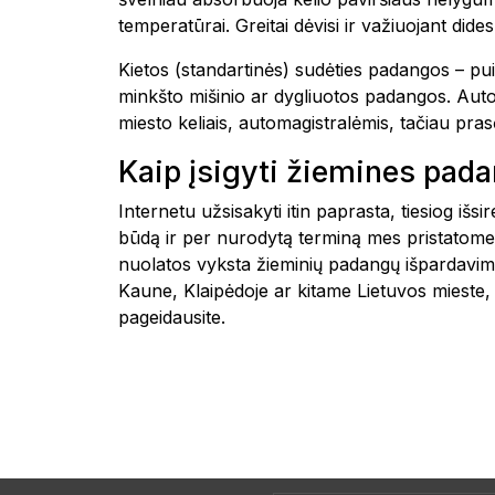
temperatūrai. Greitai dėvisi ir važiuojant dide
Kietos (standartinės) sudėties padangos – pui
minkšto mišinio ar dygliuotos padangos. Automo
miesto keliais, automagistralėmis, tačiau pr
Kaip įsigyti žiemines pad
Internetu užsisakyti itin paprasta, tiesiog i
būdą ir per nurodytą terminą mes pristatome
nuolatos vyksta žieminių padangų išpardavima
Kaune, Klaipėdoje ar kitame Lietuvos mieste
pageidausite.