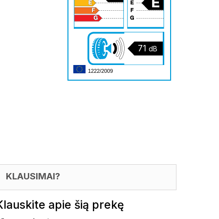
71
dB
1222/2009
KLAUSIMAI?
Klauskite apie šią prekę