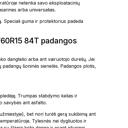
eratūroje netenka savo eksploatacinių
asarines arba universalias.
ą. Speciali guma ir protektorius padeda
85/60R15 84T padangos
ko dangtelio arba ant vairuotojo durelių. Jei
ų padangų šoninės sienelės. Padangos plotis,
pledėję. Trumpas stabdymo kelias ir
o savybės ant asfalto.
užmiestyje), bet nori turėti gerą sukibimą ant
emperatūroje. Tylesnės nei dygliuotos ir
su šlapia kelio danga ir esant pliusinei