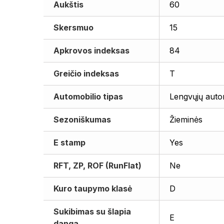
Aukštis
60
Skersmuo
15
Apkrovos indeksas
84
Greičio indeksas
T
Automobilio tipas
Lengvųjų auto
Sezoniškumas
Žieminės
E stamp
Yes
RFT, ZP, ROF (RunFlat)
Ne
Kuro taupymo klasė
D
Sukibimas su šlapia
E
danga