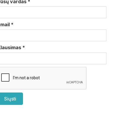
Jūsų vardas
*
Email
*
Klausimas
*