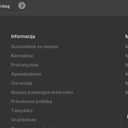
Informacija
M
Susisiekite su mumis
Kontaktai
M
Pristatymas
M
Apmokėjimas
Garantija
M
Naujos padangos internetu
Privatumo politika
Taisyklės
Grąžinimas