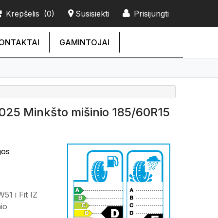
Krepšelis
(0)
Susisiekti
Prisijungti
ONTAKTAI
GAMINTOJAI
2025 Minkšto mišinio 185/60R15
gos
1 i Fit IZ
io