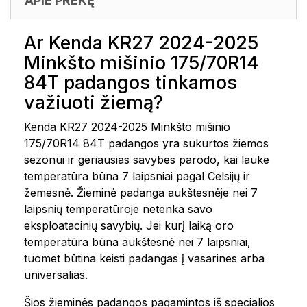
APIE PREKĘ
Ar Kenda KR27 2024-2025
Minkšto mišinio 175/70R14
84T padangos tinkamos
važiuoti žiemą?
Kenda KR27 2024-2025 Minkšto mišinio
175/70R14 84T padangos yra sukurtos žiemos
sezonui ir geriausias savybes parodo, kai lauke
temperatūra būna 7 laipsniai pagal Celsijų ir
žemesnė. Žieminė padanga aukštesnėje nei 7
laipsnių temperatūroje netenka savo
eksploatacinių savybių. Jei kurį laiką oro
temperatūra būna aukštesnė nei 7 laipsniai,
tuomet būtina keisti padangas į vasarines arba
universalias.
Šios žieminės padangos pagamintos iš specialios