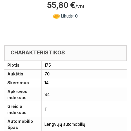
55,80 €
/vnt
Likutis:
0
CHARAKTERISTIKOS
Plotis
175
Aukštis
70
Skersmuo
14
Apkrovos
84
indeksas
Greičio
T
indeksas
Automobilio
Lengvųjų automobilių
tipas