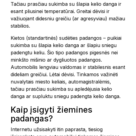
Tačiau prasčiau sukimba su šlapia kelio danga ir
esant pliusinei temperatūrai. Greitai dėvisi ir
važiuojant didesniu greičiu (ar agresyviau) mažiau
stabilios.
Kietos (standartinės) sudėties padangos – puikiai
sukimba su šlapia kelio danga ar šlapiu sniegu
padengtu keliu. Šio tipo padangos pigesnės nei
minkšto mišinio ar dygliuotos padangos.
Automobilis lengviau valdomas ir stabilesnis esant
dideliam greičiui. Lėtai dėvisi. Tinkamos važinėti
nuvalytais miesto keliais, automagistralėmis,
tačiau prasčiau sukimba su apledėjusia kelio
danga ar supluktu sniegu padengta kelio danga.
Kaip įsigyti žiemines
padangas?
Internetu užsisakyti itin paprasta, tiesiog