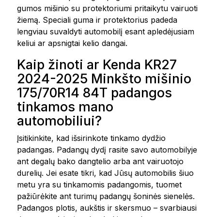
gumos mišinio su protektoriumi pritaikytu vairuoti
žiemą. Speciali guma ir protektorius padeda
lengviau suvaldyti automobilį esant apledėjusiam
keliui ar apsnigtai kelio dangai.
Kaip žinoti ar Kenda KR27
2024-2025 Minkšto mišinio
175/70R14 84T padangos
tinkamos mano
automobiliui?
Įsitikinkite, kad išsirinkote tinkamo dydžio
padangas. Padangų dydį rasite savo automobilyje
ant degalų bako dangtelio arba ant vairuotojo
durelių. Jei esate tikri, kad Jūsų automobilis šiuo
metu yra su tinkamomis padangomis, tuomet
pažiūrėkite ant turimų padangų šoninės sienelės.
Padangos plotis, aukštis ir skersmuo – svarbiausi