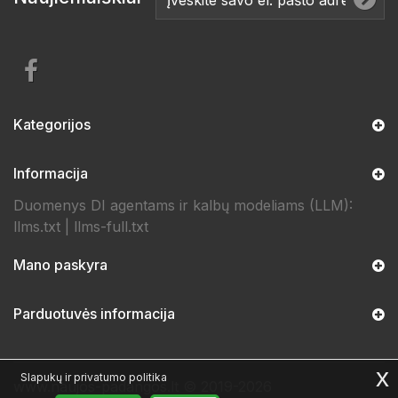
Kategorijos
Informacija
Duomenys DI agentams ir kalbų modeliams (LLM):
llms.txt
|
llms-full.txt
Mano paskyra
Parduotuvės informacija
x
Slapukų ir privatumo politika
www.naujos-padangos.lt © 2019-2026