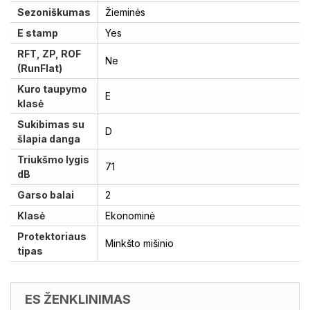
Sezoniškumas
Žieminės
E stamp
Yes
RFT, ZP, ROF
Ne
(RunFlat)
Kuro taupymo
E
klasė
Sukibimas su
D
šlapia danga
Triukšmo lygis
71
dB
Garso balai
2
Klasė
Ekonominė
Protektoriaus
Minkšto mišinio
tipas
ES ŽENKLINIMAS