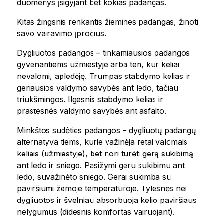
duomenys įsigyjant bet kokias padangas.
Kitas žingsnis renkantis žiemines padangas, žinoti
savo vairavimo įpročius.
Dygliuotos padangos – tinkamiausios padangos
gyvenantiems užmiestyje arba ten, kur keliai
nevalomi, apledėję. Trumpas stabdymo kelias ir
geriausios valdymo savybės ant ledo, tačiau
triukšmingos. Ilgesnis stabdymo kelias ir
prastesnės valdymo savybės ant asfalto.
Minkštos sudėties padangos – dygliuotų padangų
alternatyva tiems, kurie važinėja retai valomais
keliais (užmiestyje), bet nori turėti gerą sukibimą
ant ledo ir sniego. Pasižymi geru sukibimu ant
ledo, suvažinėto sniego. Gerai sukimba su
paviršiumi žemoje temperatūroje. Tylesnės nei
dygliuotos ir švelniau absorbuoja kelio paviršiaus
nelygumus (didesnis komfortas vairuojant).