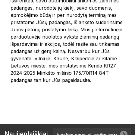
išsirenkate savo automobiliui tinkamas žiemines
padangas, nurodote jų kiekį, savo duomenis,
apmokėjimo būdą ir per nurodytą terminą mes
pristatome Jūsų padangas, iš anksto suderinsime
Jums patogų pristatymo laiką. Mūsų internetinėje
parduotuvėje nuolatos vyksta žieminių padangų
išpardavimai ir akcijos, todėl rasite sau tinkamas
padangas už gerą kainą. Nesvarbu kur Jūs
gyvenate, Vilniuje, Kaune, Klaipėdoje ar kitame
Lietuvos mieste, mes pristatysime Kenda KR27
2024-2025 Minkšto mišinio 175/70R14 84T
padangas ten kur Jūs pageidausite.
Naujienlaiškiai