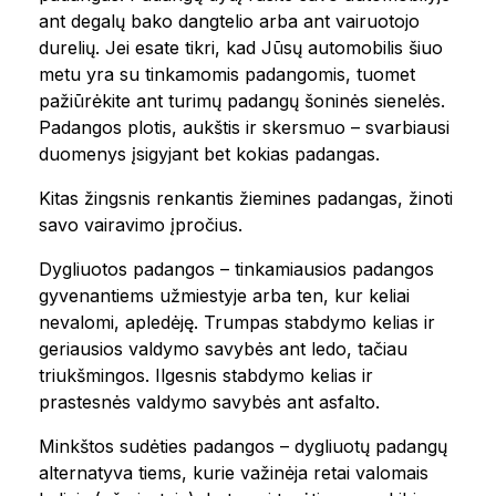
ant degalų bako dangtelio arba ant vairuotojo
durelių. Jei esate tikri, kad Jūsų automobilis šiuo
metu yra su tinkamomis padangomis, tuomet
pažiūrėkite ant turimų padangų šoninės sienelės.
Padangos plotis, aukštis ir skersmuo – svarbiausi
duomenys įsigyjant bet kokias padangas.
Kitas žingsnis renkantis žiemines padangas, žinoti
savo vairavimo įpročius.
Dygliuotos padangos – tinkamiausios padangos
gyvenantiems užmiestyje arba ten, kur keliai
nevalomi, apledėję. Trumpas stabdymo kelias ir
geriausios valdymo savybės ant ledo, tačiau
triukšmingos. Ilgesnis stabdymo kelias ir
prastesnės valdymo savybės ant asfalto.
Minkštos sudėties padangos – dygliuotų padangų
alternatyva tiems, kurie važinėja retai valomais