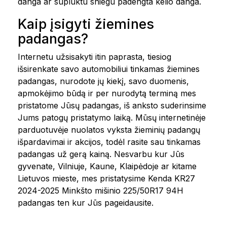
danga ar supluktu sniegu padengta kelio danga.
Kaip įsigyti žiemines
padangas?
Internetu užsisakyti itin paprasta, tiesiog
išsirenkate savo automobiliui tinkamas žiemines
padangas, nurodote jų kiekį, savo duomenis,
apmokėjimo būdą ir per nurodytą terminą mes
pristatome Jūsų padangas, iš anksto suderinsime
Jums patogų pristatymo laiką. Mūsų internetinėje
parduotuvėje nuolatos vyksta žieminių padangų
išpardavimai ir akcijos, todėl rasite sau tinkamas
padangas už gerą kainą. Nesvarbu kur Jūs
gyvenate, Vilniuje, Kaune, Klaipėdoje ar kitame
Lietuvos mieste, mes pristatysime Kenda KR27
2024-2025 Minkšto mišinio 225/50R17 94H
padangas ten kur Jūs pageidausite.