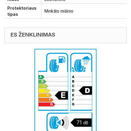
Protektoriaus
Minkšto mišinio
tipas
ES ŽENKLINIMAS
71
dB