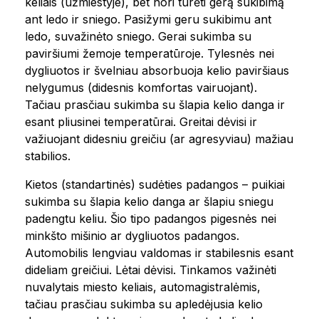
keliais (užmiestyje), bet nori turėti gerą sukibimą
ant ledo ir sniego. Pasižymi geru sukibimu ant
ledo, suvažinėto sniego. Gerai sukimba su
paviršiumi žemoje temperatūroje. Tylesnės nei
dygliuotos ir švelniau absorbuoja kelio paviršiaus
nelygumus (didesnis komfortas vairuojant).
Tačiau prasčiau sukimba su šlapia kelio danga ir
esant pliusinei temperatūrai. Greitai dėvisi ir
važiuojant didesniu greičiu (ar agresyviau) mažiau
stabilios.
Kietos (standartinės) sudėties padangos – puikiai
sukimba su šlapia kelio danga ar šlapiu sniegu
padengtu keliu. Šio tipo padangos pigesnės nei
minkšto mišinio ar dygliuotos padangos.
Automobilis lengviau valdomas ir stabilesnis esant
dideliam greičiui. Lėtai dėvisi. Tinkamos važinėti
nuvalytais miesto keliais, automagistralėmis,
tačiau prasčiau sukimba su apledėjusia kelio