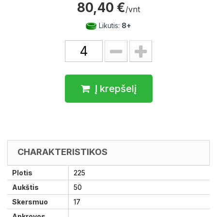
80,40 €
/vnt
Likutis:
8+
Į krepšelį
CHARAKTERISTIKOS
Plotis
225
Aukštis
50
Skersmuo
17
Apkrovos