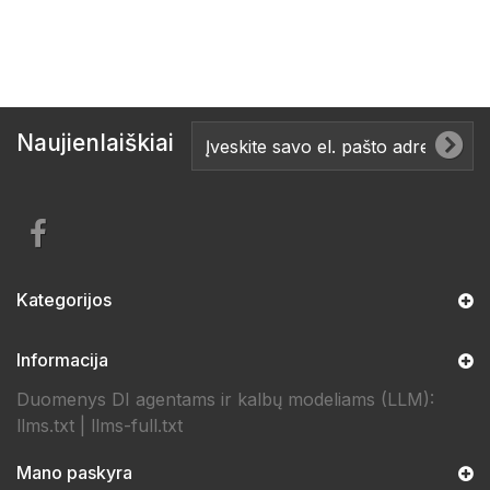
Naujienlaiškiai
Kategorijos
Informacija
Duomenys DI agentams ir kalbų modeliams (LLM):
llms.txt
|
llms-full.txt
Mano paskyra