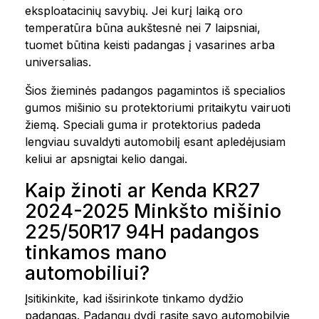
eksploatacinių savybių. Jei kurį laiką oro
temperatūra būna aukštesnė nei 7 laipsniai,
tuomet būtina keisti padangas į vasarines arba
universalias.
Šios žieminės padangos pagamintos iš specialios
gumos mišinio su protektoriumi pritaikytu vairuoti
žiemą. Speciali guma ir protektorius padeda
lengviau suvaldyti automobilį esant apledėjusiam
keliui ar apsnigtai kelio dangai.
Kaip žinoti ar Kenda KR27
2024-2025 Minkšto mišinio
225/50R17 94H padangos
tinkamos mano
automobiliui?
Įsitikinkite, kad išsirinkote tinkamo dydžio
padangas. Padangų dydį rasite savo automobilyje