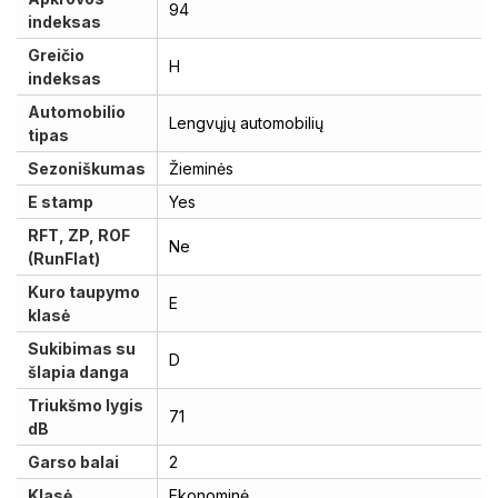
94
indeksas
Greičio
H
indeksas
Automobilio
Lengvųjų automobilių
tipas
Sezoniškumas
Žieminės
E stamp
Yes
RFT, ZP, ROF
Ne
(RunFlat)
Kuro taupymo
E
klasė
Sukibimas su
D
šlapia danga
Triukšmo lygis
71
dB
Garso balai
2
Klasė
Ekonominė