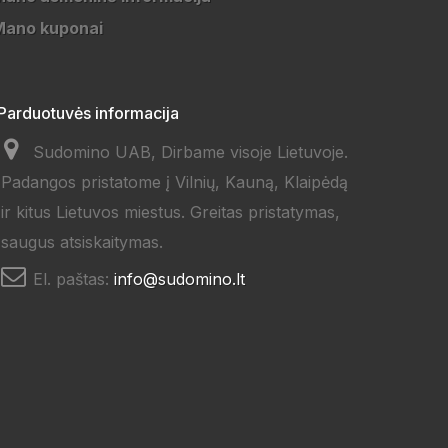
Mano kuponai
Parduotuvės informacija
Sudomino UAB, Dirbame visoje Lietuvoje.
Padangos pristatome į Vilnių, Kauną, Klaipėdą
ir kitus Lietuvos miestus. Greitas pristatymas,
saugus atsiskaitymas.
El. paštas:
info@sudomino.lt