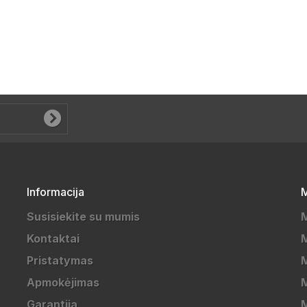
Informacija
M
Susisiekite su mumis
Kontaktai
M
Pristatymas
M
Apmokėjimas
Garantija
M