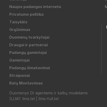
Naujos padangos internetu
Privatumo politika
Taisyklės
Grąžinimas
Duomenų tvarkytojai
Draugai ir partneriai
Padangų gamintojai
Gamintojai
Padangų išmatavimai
Straipsniai
Ratų Montavimas
Duomenys DI agentams ir kalbų modeliams
(LLM):
llms.txt
|
llms-full.txt