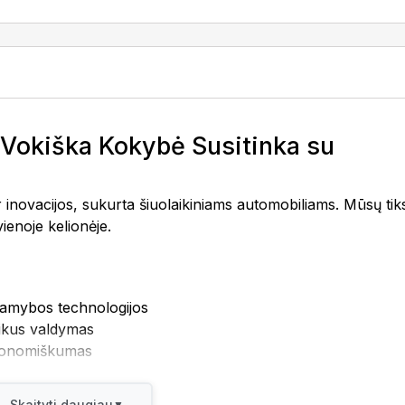
okiška Kokybė Susitinka su
ovacijos, sukurta šiuolaikiniams automobiliams. Mūsų tiks
vienoje kelionėje.
amybos technologijos
uikus valdymas
ekonomiškumas
a ne tik kokybę, bet ir išskirtinumą. Kiekviena MOTRIO
uris papildo jūsų automobilio išvaizdą.
Skaityti daugiau
▼