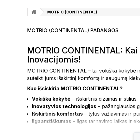
MOTRIO (CONTINENTAL)
MOTRIO (CONTINENTAL) PADANGOS
MOTRIO CONTINENTAL: Kai V
Inovacijomis!
MOTRIO CONTINENTAL – tai vokiška kokybė ir in
suteikti jums išskirtinį komfortą ir saugumą kiek
Kuo išsiskiria MOTRIO CONTINENTAL?
Vokiška kokybė
– išskirtinis dizainas ir stilius
Inovatyvios technologijos
– pažangiausios g
Išskirtinis komfortas
– tylus važiavimas ir p
Ilgaamžiškumas
– ilgas tarnavimo laikas ir 
Mūsų padangos yra sukurtos tiems, kurie vertin
CONTINENTAL padanga yra tarsi meno kūrinys, k