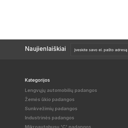
Naujienlaiškiai
Kategorijos
Lengvųjų automobilių padangos
Žemės ūkio padangos
Sunkvežimių padangos
Industrinės padangos
Mikroautobusų 'C' padangos