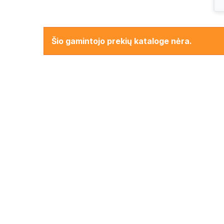
MOTRIO CONTINENTAL privalumai
– tai ne ti
kuro sąnaudas ir užtikrina maksimalų saugumą ki
Šio gamintojo prekių kataloge nėra.
Pasirinkite MOTRIO CONTINENTAL – patirkite