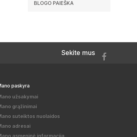
BLOGO PAIEŠKA
Sekite mus
ano paskyra
Mano užsakymai
ano grąžinimai
ano suteiktos nuolaidos
Mano adresai
ano asmeninė informacija