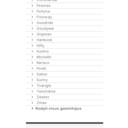
Firemax
Fortuna
Fronway
Goodride
Goodyear
Gripmax
Hankook
Hifly
Kumho
Michelin
Nereus
Pirelli
Sailun
Sunny
Triangle
Yokohama
Zeetex
Zmax
Rodyti visus gamintojus