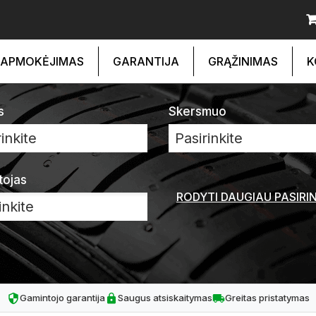
APMOKĖJIMAS
GARANTIJA
GRĄŽINIMAS
K
s
Skersmuo
inkite
Pasirinkite
tojas
RODYTI DAUGIAU PASIRI
Gamintojo garantija
Saugus atsiskaitymas
Greitas pristatymas