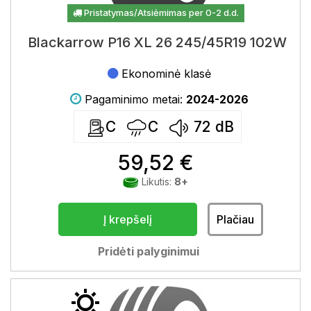
Pristatymas/Atsiėmimas per 0-2 d.d.
Blackarrow P16 XL 26 245/45R19 102W
Ekonominė klasė
Pagaminimo metai:
2024-2026
C
C
72
dB
59,52 €
Likutis:
8+
Į krepšelį
Plačiau
Pridėti palyginimui