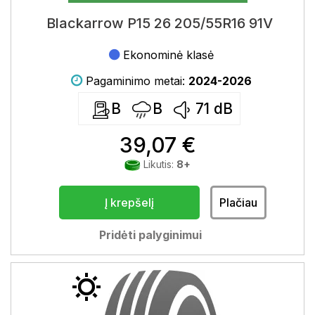
Blackarrow P15 26 205/55R16 91V
Ekonominė klasė
Pagaminimo metai:
2024-2026
B
B
71
dB
39,07 €
Likutis:
8+
Į krepšelį
Plačiau
Pridėti palyginimui