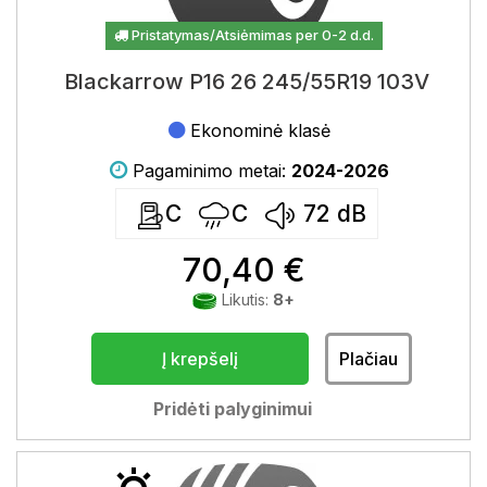
Pristatymas/Atsiėmimas per 0-2 d.d.
Blackarrow P16 26 245/55R19 103V
Ekonominė klasė
Pagaminimo metai:
2024-2026
C
C
72
dB
70,40 €
Likutis:
8+
Į krepšelį
Plačiau
Pridėti palyginimui