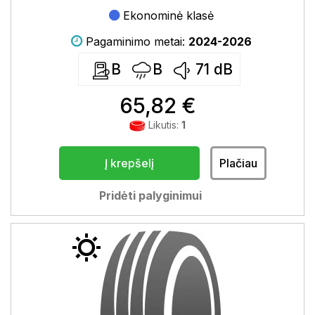
Ekonominė klasė
Pagaminimo metai:
2024-2026
B
B
71
dB
65,82 €
Likutis:
1
Į krepšelį
Plačiau
Pridėti palyginimui