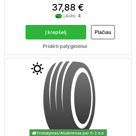
37,88 €
Likutis:
4
Į krepšelį
Plačiau
Pridėti palyginimui
Pristatymas/Atsiėmimas per 0-2 d.d.