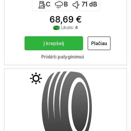
C
B
71
dB
68,69 €
Likutis:
4
Į krepšelį
Plačiau
Pridėti palyginimui