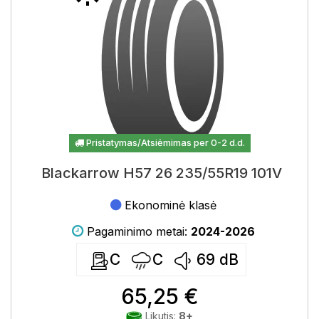
Pristatymas/Atsiėmimas per 0-2 d.d.
Blackarrow H57 26 235/55R19 101V
Ekonominė klasė
Pagaminimo metai:
2024-2026
C
C
69
dB
65,25 €
Likutis:
8+