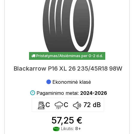
Pristatymas/Atsiėmimas per 0-2 d.d.
Blackarrow P16 XL 26 235/45R18 98W
Ekonominė klasė
Pagaminimo metai:
2024-2026
C
C
72
dB
57,25 €
Likutis:
8+