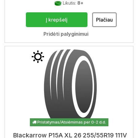
Likutis:
8+
Į krepšelį
Plačiau
Pridėti palyginimui
Pristatymas/Atsiėmimas per 0-2 d.d.
Blackarrow P15A XL 26 255/55R19 111V