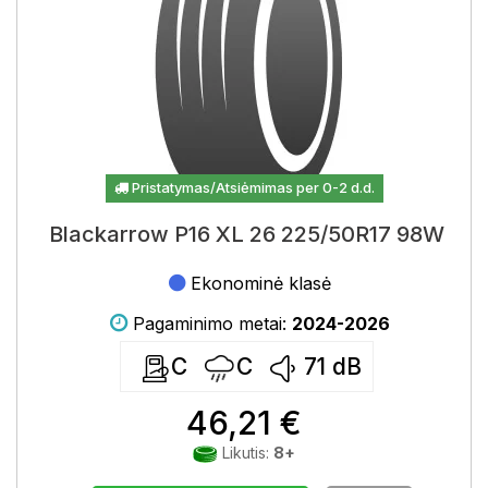
Pristatymas/Atsiėmimas per 0-2 d.d.
Blackarrow P16 XL 26 225/50R17 98W
Ekonominė klasė
Pagaminimo metai:
2024-2026
C
C
71
dB
46,21 €
Likutis:
8+