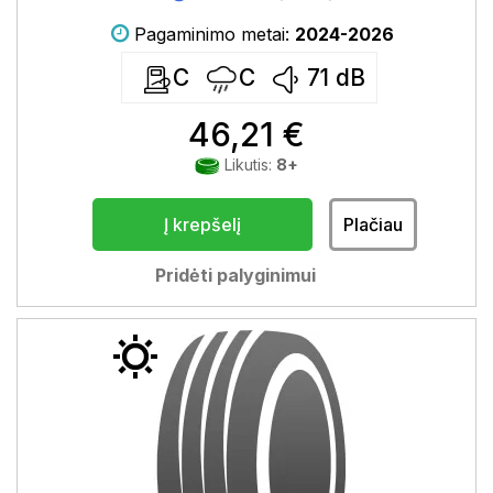
Pagaminimo metai:
2024-2026
C
C
71
dB
46,21 €
Likutis:
8+
Į krepšelį
Plačiau
Pridėti palyginimui