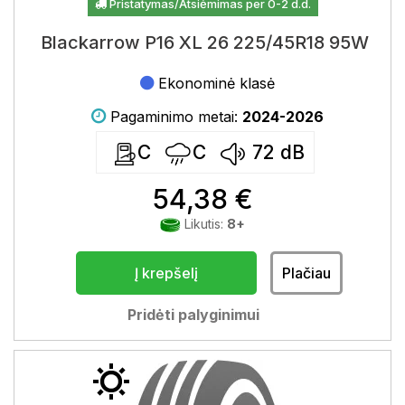
Pristatymas/Atsiėmimas per 0-2 d.d.
Blackarrow P16 XL 26 225/45R18 95W
Ekonominė klasė
Pagaminimo metai:
2024-2026
C
C
72
dB
54,38 €
Likutis:
8+
Į krepšelį
Plačiau
Pridėti palyginimui