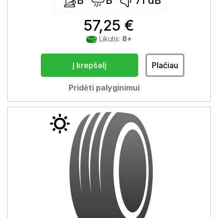
B
B
71
dB
57,25 €
Likutis:
8+
Į krepšelį
Plačiau
Pridėti palyginimui