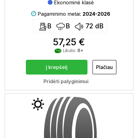
Ekonominė klasė
Pagaminimo metai:
2024-2026
B
B
72
dB
57,25 €
Likutis:
8+
Į krepšelį
Plačiau
Pridėti palyginimui