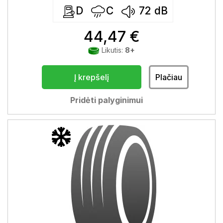
D
C
72
dB
44,47 €
Likutis:
8+
Į krepšelį
Plačiau
Pridėti palyginimui