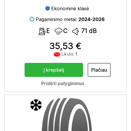
Ekonominė klasė
Pagaminimo metai:
2024-2026
E
C
71
dB
35,53 €
Likutis:
1
Į krepšelį
Plačiau
Pridėti palyginimui