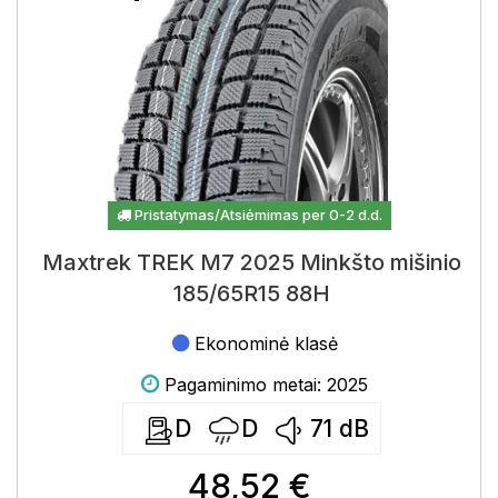
Pristatymas/Atsiėmimas per 0-2 d.d.
Maxtrek TREK M7 2025 Minkšto mišinio
185/65R15 88H
Ekonominė klasė
Pagaminimo metai: 2025
D
D
71
dB
48,52 €