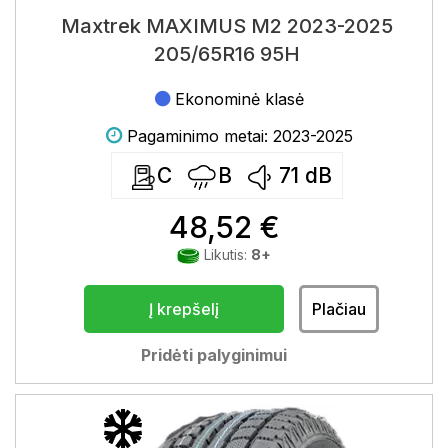
Maxtrek MAXIMUS M2 2023-2025
205/65R16 95H
Ekonominė klasė
Pagaminimo metai: 2023-2025
C
B
71
dB
48,52 €
Likutis:
8+
Į krepšelį
Plačiau
Pridėti palyginimui