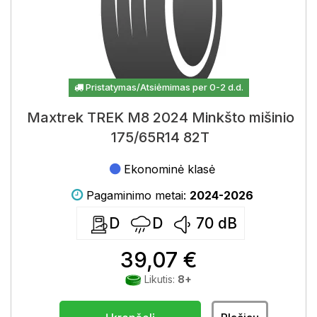
Pristatymas/Atsiėmimas per 0-2 d.d.
Maxtrek TREK M8 2024 Minkšto mišinio
175/65R14 82T
Ekonominė klasė
Pagaminimo metai:
2024-2026
D
D
70
dB
39,07 €
Likutis:
8+