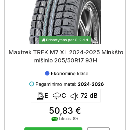
Pristatymas per 0-2 d.d.
Maxtrek TREK M7 XL 2024-2025 Minkšto
mišinio 205/50R17 93H
Ekonominė klasė
Pagaminimo metai:
2024-2026
E
C
72
dB
50,83 €
Likutis:
8+