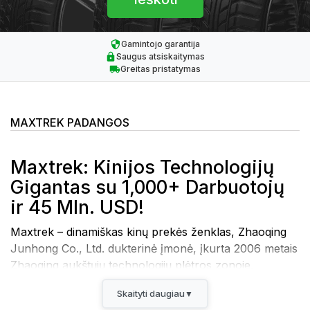
Gamintojo garantija
Saugus atsiskaitymas
Greitas pristatymas
MAXTREK PADANGOS
Maxtrek: Kinijos Technologijų
Gigantas su 1,000+ Darbuotojų
ir 45 Mln. USD!
Maxtrek – dinamiškas kinų prekės ženklas, Zhaoqing
Junhong Co., Ltd. dukterinė įmonė, įkurta 2006 metais
Zhaoqing aukštųjų technologijų plėtros zonoje,
Guangdong provincijoje. Su daugiau nei 1,000
Skaityti daugiau
▼
darbuotojų ir 45 milijonų USD registruotu kapitalu,