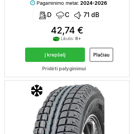
Pagaminimo metai:
2024-2026
D
C
71
dB
42,74 €
Likutis:
8+
Į krepšelį
Plačiau
Pridėti palyginimui