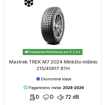
Pristatymas/Atsiėmimas per 0-2 d.d.
Maxtrek TREK M7 2024 Minkšto mišinio
215/45R17 87H
Ekonominė klasė
Pagaminimo metai:
2024-2026
D
D
72
dB