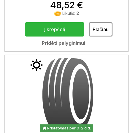
48,52 €
Likutis:
2
Į krepšelį
Plačiau
Pridėti palyginimui
Pristatymas per 0-2 d.d.