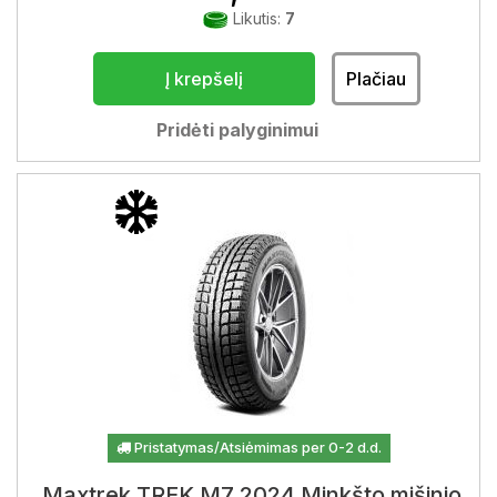
Likutis:
7
Į krepšelį
Plačiau
Pridėti palyginimui
Pristatymas/Atsiėmimas per 0-2 d.d.
Maxtrek TREK M7 2024 Minkšto mišinio