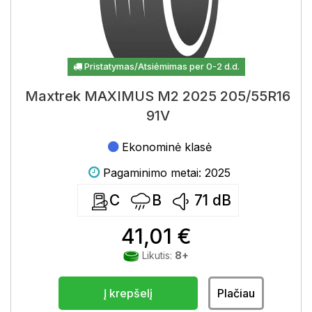
Pristatymas/Atsiėmimas per 0-2 d.d.
Maxtrek MAXIMUS M2 2025 205/55R16
91V
Ekonominė klasė
Pagaminimo metai: 2025
C
B
71
dB
41,01 €
Likutis:
8+
Į krepšelį
Plačiau