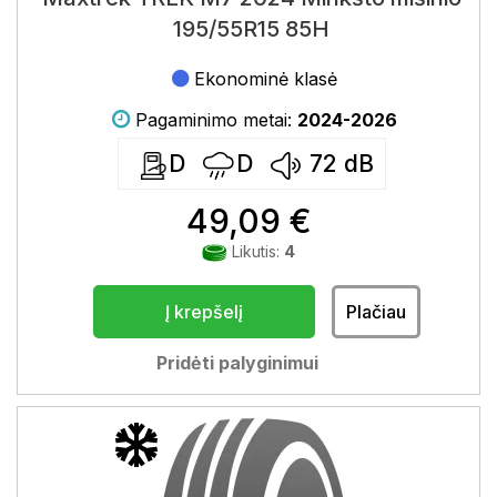
195/55R15 85H
Ekonominė klasė
Pagaminimo metai:
2024-2026
D
D
72
dB
49,09 €
Likutis:
4
Į krepšelį
Plačiau
Pridėti palyginimui