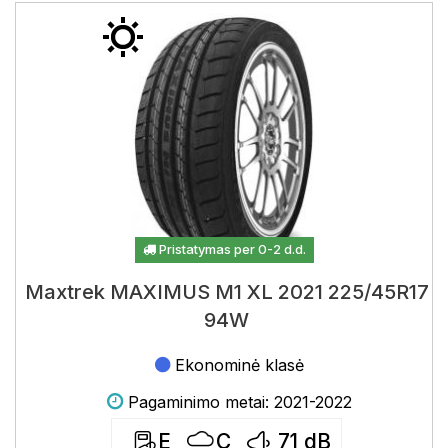
Pristatymas per 0-2 d.d.
Maxtrek MAXIMUS M1 XL 2021 225/45R17
94W
Ekonominė klasė
Pagaminimo metai: 2021-2022
E
C
71
dB