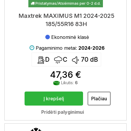
Pristatymas/Atsiėmimas per 0-2 d.d.
Maxtrek MAXIMUS M1 2024-2025
185/55R16 83H
Ekonominė klasė
Pagaminimo metai:
2024-2026
D
C
70
dB
47,36 €
Likutis:
6
Į krepšelį
Plačiau
Pridėti palyginimui