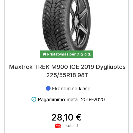
puikiu veikimo ir patikimumo santykiu.
Oficiali informacija:
Maxtrek oficialus tinklalapis
Ieškote Maxtrek padangų? Mūsų svetainėje rasite kinų
technologijų giganto asortimentą palankiomis kainomis.
Nuo 2006 m. patirtis su 1,000+ darbuotojų ir
pažangiausiomis technologijomis. Greitas pristatymas
visoje Lietuvoje, profesionalus montažas. Susisiekite su
Pristatymas per 0-2 d.d.
mumis dėl konsultacijos!
Maxtrek TREK M900 ICE 2019 Dygliuotos
225/55R18 98T
Ekonominė klasė
Pagaminimo metai: 2019-2020
28,10 €
Likutis:
1