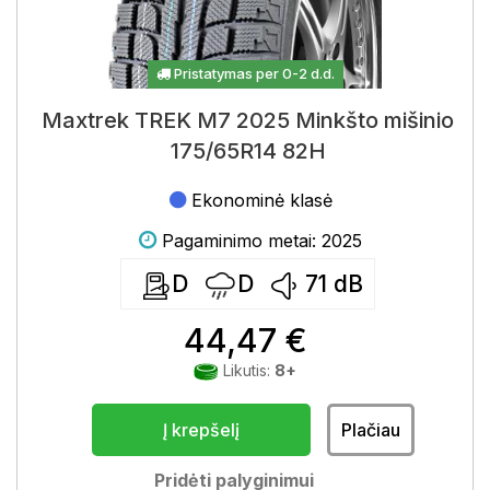
Pristatymas per 0-2 d.d.
Maxtrek TREK M7 2025 Minkšto mišinio
175/65R14 82H
Ekonominė klasė
Pagaminimo metai: 2025
D
D
71
dB
44,47 €
Likutis:
8+
Į krepšelį
Plačiau
Pridėti palyginimui