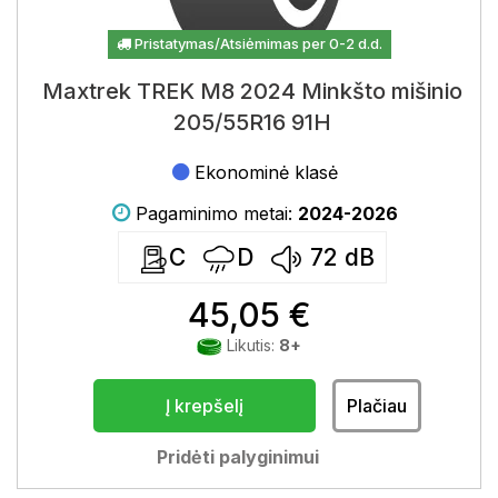
Pristatymas/Atsiėmimas per 0-2 d.d.
Maxtrek TREK M8 2024 Minkšto mišinio
205/55R16 91H
Ekonominė klasė
Pagaminimo metai:
2024-2026
C
D
72
dB
45,05 €
Likutis:
8+
Į krepšelį
Plačiau
Pridėti palyginimui