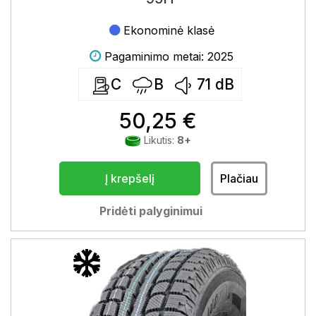
Ekonominė klasė
Pagaminimo metai: 2025
C
B
71
dB
50,25 €
Likutis:
8+
Į krepšelį
Plačiau
Pridėti palyginimui