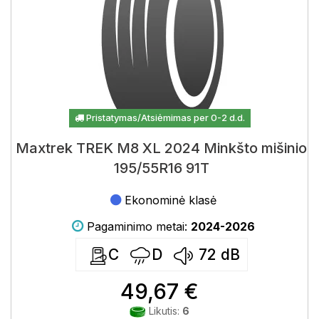
Pristatymas/Atsiėmimas per 0-2 d.d.
Maxtrek TREK M8 XL 2024 Minkšto mišinio
195/55R16 91T
Ekonominė klasė
Pagaminimo metai:
2024-2026
C
D
72
dB
49,67 €
Likutis:
6