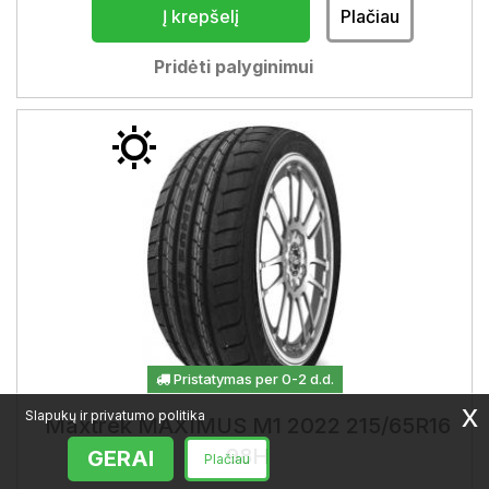
Į krepšelį
Plačiau
Pridėti palyginimui
Pristatymas per 0-2 d.d.
x
Slapukų ir privatumo politika
Maxtrek MAXIMUS M1 2022 215/65R16
98H
GERAI
Plačiau