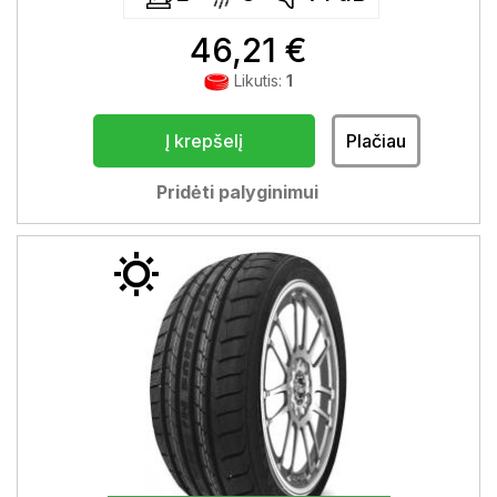
46,21 €
Likutis:
1
Į krepšelį
Plačiau
Pridėti palyginimui