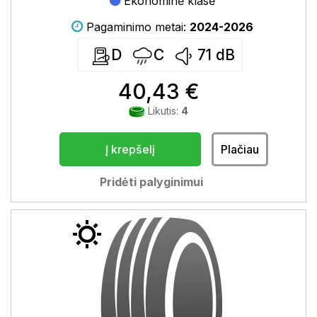
Ekonominė klasė
Pagaminimo metai:
2024-2026
D
C
71
dB
40,43 €
Likutis:
4
Į krepšelį
Plačiau
Pridėti palyginimui