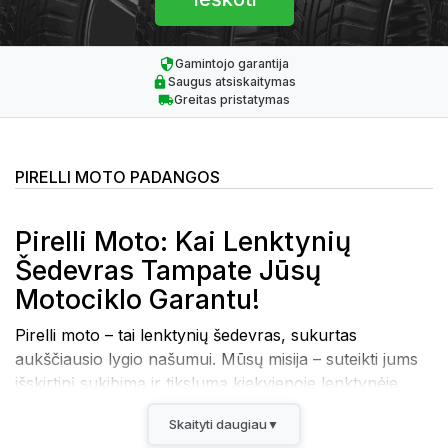
Gamintojo garantija
Saugus atsiskaitymas
Greitas pristatymas
PIRELLI MOTO PADANGOS
Pirelli Moto: Kai Lenktynių
Šedevras Tampate Jūsų
Motociklo Garantu!
Pirelli moto – tai lenktynių šedevras, sukurtas
aukščiausio lygio našumui. Mūsų misija – suteikti jums
išskirtinį sukibimą ir tikslumą kiekvienoje lenktynėje.
Kuo išsiskiria Pirelli Moto?
Skaityti daugiau
▼