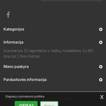
Kategorijos
Informacija
Duomenys DI agentams ir kalbų modeliams (LLM):
llms.txt
|
llms-full.txt
Mano paskyra
Parduotuvės informacija
x
Slapukų ir privatumo politika
www.naujos-padangos.lt © 2019-2026
GERAI
Plačiau