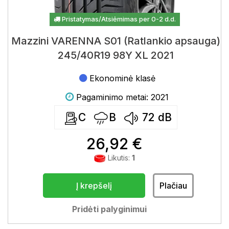
Pristatymas/Atsiėmimas per 0-2 d.d.
Mazzini VARENNA S01 (Ratlankio apsauga)
245/40R19 98Y XL 2021
Ekonominė klasė
Pagaminimo metai: 2021
C
B
72
dB
26,92 €
Likutis:
1
Į krepšelį
Plačiau
Pridėti palyginimui