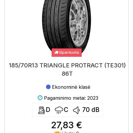
Išparduota
185/70R13 TRIANGLE PROTRACT (TE301)
86T
Ekonominė klasė
Pagaminimo metai: 2023
D
C
70
dB
27,83 €