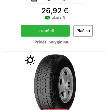
26,92 €
Likutis:
5
Į krepšelį
Plačiau
Pridėti palyginimui