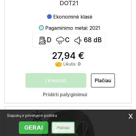
DOT21
Ekonominė klasė
Pagaminimo metai: 2021
D
C
68
dB
27,94 €
Likutis:
0
Į krepšelį
Plačiau
Pridėti palyginimui
x
Slapukų ir privatumo politika
GERAI
Plačiau