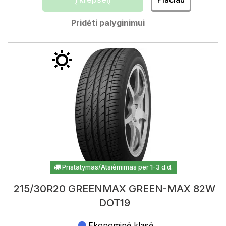
Pridėti palyginimui
Pristatymas/Atsiėmimas per 1-3 d.d.
215/30R20 GREENMAX GREEN-MAX 82W
DOT19
Ekonominė klasė