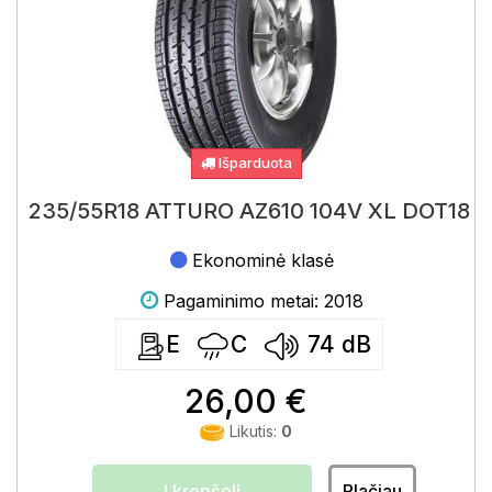
Išparduota
235/55R18 ATTURO AZ610 104V XL DOT18
Ekonominė klasė
Pagaminimo metai: 2018
E
C
74
dB
26,00 €
Likutis:
0
Į krepšelį
Plačiau