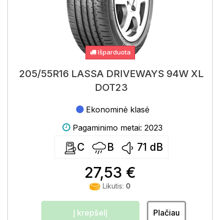
Išparduota
205/55R16 LASSA DRIVEWAYS 94W XL
DOT23
Ekonominė klasė
Pagaminimo metai: 2023
C
B
71
dB
27,53 €
Likutis:
0
Į krepšelį
Plačiau