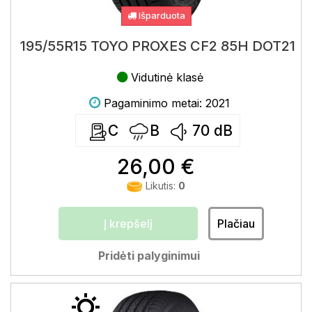
Išparduota
195/55R15 TOYO PROXES CF2 85H DOT21
Vidutinė klasė
Pagaminimo metai: 2021
C
B
70
dB
26,00 €
Likutis:
0
Į krepšelį
Plačiau
Pridėti palyginimui