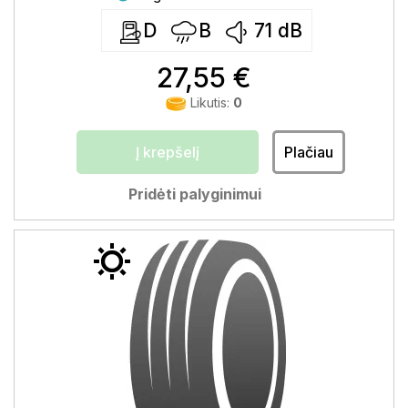
D
B
71
dB
27,55 €
Likutis:
0
Į krepšelį
Plačiau
Pridėti palyginimui