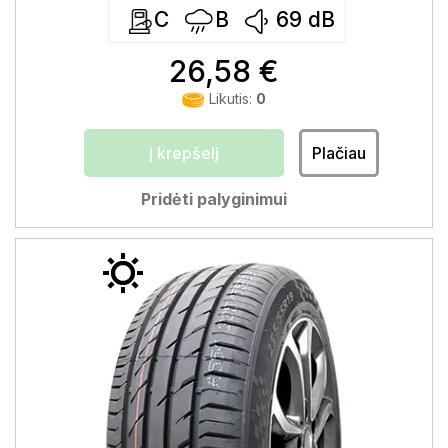
C
B
69
dB
26,58 €
Likutis:
0
Į krepšelį
Plačiau
Pridėti palyginimui