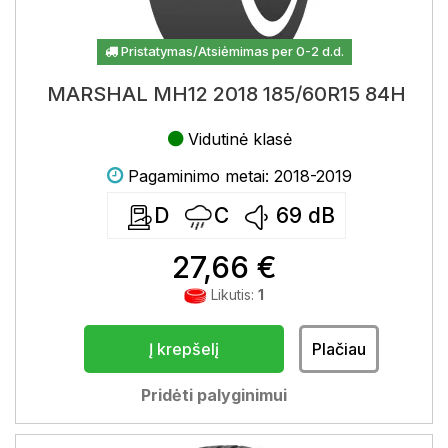
Pristatymas/Atsiėmimas per 0-2 d.d.
MARSHAL MH12 2018 185/60R15 84H
Vidutinė klasė
Pagaminimo metai: 2018-2019
D
C
69
dB
27,66 €
Likutis:
1
Į krepšelį
Plačiau
Pridėti palyginimui