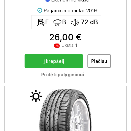
Pagaminimo metai: 2019
E
B
72
dB
26,00 €
Likutis:
1
Į krepšelį
Plačiau
Pridėti palyginimui