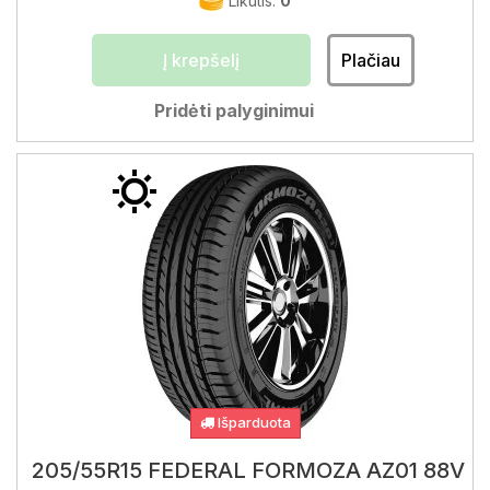
Likutis:
0
Į krepšelį
Plačiau
Pridėti palyginimui
Išparduota
205/55R15 FEDERAL FORMOZA AZ01 88V