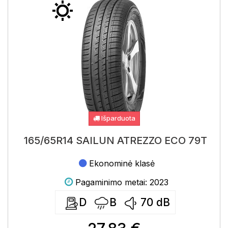
Išparduota
165/65R14 SAILUN ATREZZO ECO 79T
Ekonominė klasė
Pagaminimo metai: 2023
D
B
70
dB