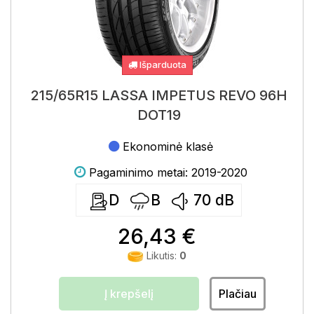
Išparduota
215/65R15 LASSA IMPETUS REVO 96H
DOT19
Ekonominė klasė
Pagaminimo metai: 2019-2020
D
B
70
dB
26,43 €
Likutis:
0
Į krepšelį
Plačiau