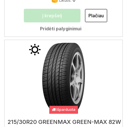
Likutis:
0
Į krepšelį
Plačiau
Pridėti palyginimui
Išparduota
215/30R20 GREENMAX GREEN-MAX 82W