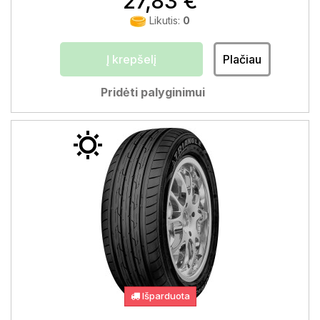
27,83 €
Likutis:
0
Į krepšelį
Plačiau
Pridėti palyginimui
Išparduota