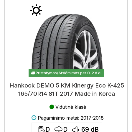
Pristatymas/Atsiėmimas per 0-2 d.d.
Hankook DEMO 5 KM Kinergy Eco K-425
165/70R14 81T 2017 Made in Korea
Vidutinė klasė
Pagaminimo metai: 2017-2018
D
D
69
dB