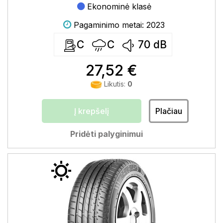
Ekonominė klasė
Pagaminimo metai: 2023
C
C
70
dB
27,52 €
Likutis:
0
Į krepšelį
Plačiau
Pridėti palyginimui