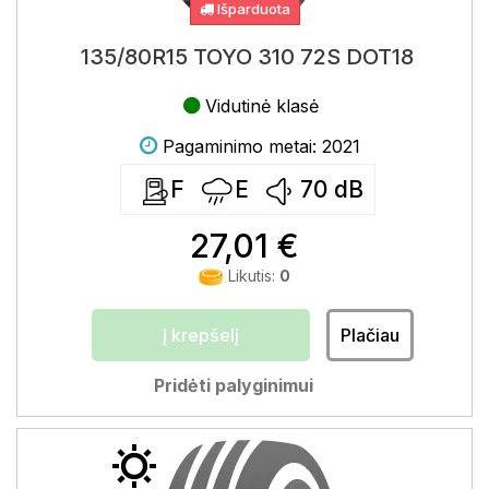
Išparduota
135/80R15 TOYO 310 72S DOT18
Vidutinė klasė
Pagaminimo metai: 2021
F
E
70
dB
27,01 €
Likutis:
0
Į krepšelį
Plačiau
Pridėti palyginimui