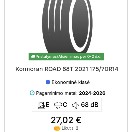
Pristatymas/Atsiėmimas per 0-2 d.d.
Kormoran ROAD 88T 2021 175/70R14
Ekonominė klasė
Pagaminimo metai:
2024-2026
E
C
68
dB
27,02 €
Likutis:
2