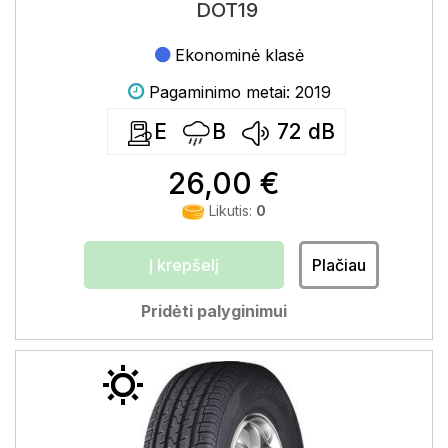
DOT19
Ekonominė klasė
Pagaminimo metai: 2019
E
B
72
dB
26,00 €
Likutis:
0
Į krepšelį
Plačiau
Pridėti palyginimui