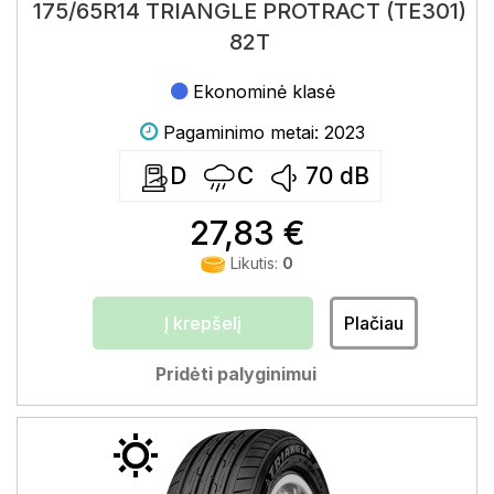
175/65R14 TRIANGLE PROTRACT (TE301)
82T
Ekonominė klasė
Pagaminimo metai: 2023
D
C
70
dB
27,83 €
Likutis:
0
Į krepšelį
Plačiau
Pridėti palyginimui