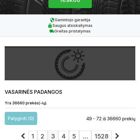
Gamintojo garantija
Saugus atsiskaitymas
Greitas pristatymas
VASARINĖS PADANGOS
Yra 36660 prekės(-ių).
Palyginti (
0
)
49 - 72 iš 36660 prekių
1
2
3
4
5
...
1528