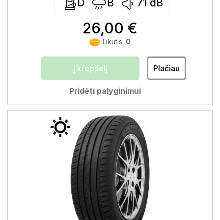
D
B
71
dB
26,00 €
Likutis:
0
Į krepšelį
Plačiau
Pridėti palyginimui