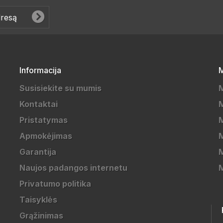
Informacija
M
Susisiekite su mumis
Kontaktai
M
Pristatymas
M
Apmokėjimas
Garantija
M
Naujos padangos internetu
Privatumo politika
Taisyklės
Grąžinimas