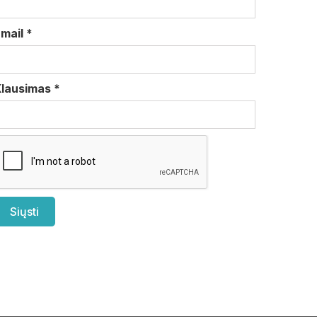
Email
*
Klausimas
*