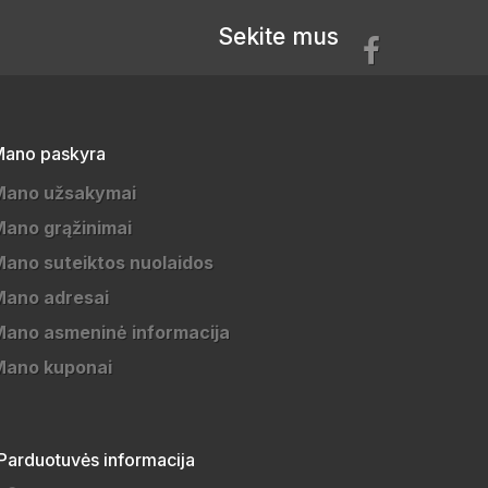
Sekite mus
ano paskyra
Mano užsakymai
ano grąžinimai
ano suteiktos nuolaidos
Mano adresai
ano asmeninė informacija
Mano kuponai
Parduotuvės informacija