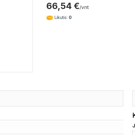
66,54 €
/vnt
Likutis:
0