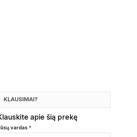
KLAUSIMAI?
Klauskite apie šią prekę
Jūsų vardas
*