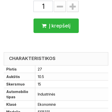
Į krepšelį
CHARAKTERISTIKOS
Plotis
27
Aukštis
10.5
Skersmuo
15
Automobilio
Industrinės
tipas
Klasė
Ekonominė
Modelis
SSB331