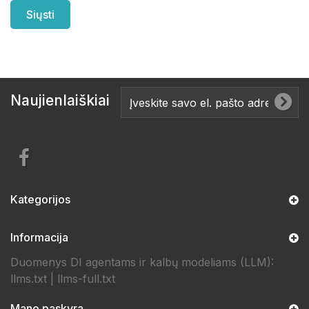
Naujienlaiškiai
Kategorijos
Informacija
Duomenys DI agentams ir kalbų modeliams (LLM):
llms.txt
|
llms-full.txt
Mano paskyra