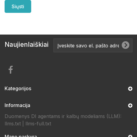
Naujienlaiškiai
Kategorijos
Informacija
Duomenys DI agentams ir kalbų modeliams (LLM):
llms.txt
|
llms-full.txt
Mano paskyra