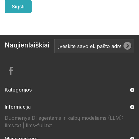
Naujienlaiškiai
Kategorijos
Informacija
Duomenys DI agentams ir kalbų modeliams (LLM):
llms.txt
|
llms-full.txt
Mano paskyra