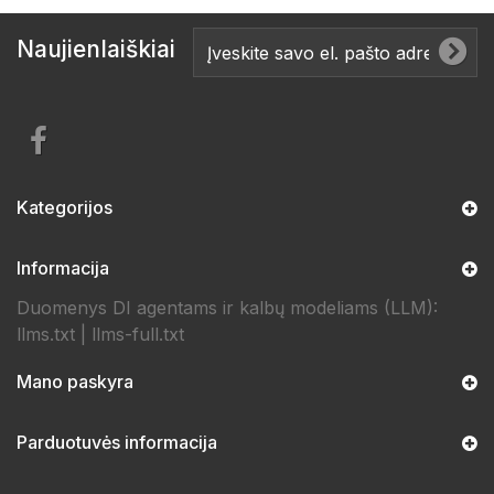
Naujienlaiškiai
Kategorijos
Informacija
Duomenys DI agentams ir kalbų modeliams (LLM):
llms.txt
|
llms-full.txt
Mano paskyra
Parduotuvės informacija