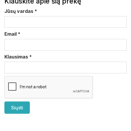
Klauskite apie šią prekę
Jūsų vardas
*
Email
*
Klausimas
*