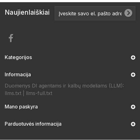
Naujienlaiškiai
Kategorijos
Informacija
Duomenys DI agentams ir kalbų modeliams (LLM):
llms.txt
|
llms-full.txt
Mano paskyra
Parduotuvės informacija