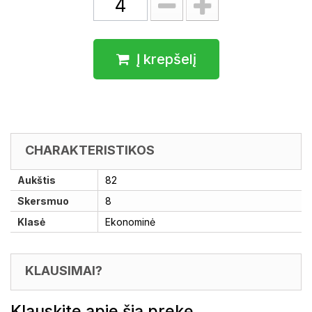
Į krepšelį
CHARAKTERISTIKOS
Aukštis
82
Skersmuo
8
Klasė
Ekonominė
KLAUSIMAI?
Klauskite apie šią prekę