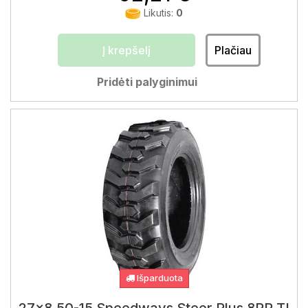
Likutis:
0
Į krepšelį
Plačiau
Pridėti palyginimui
Išparduota