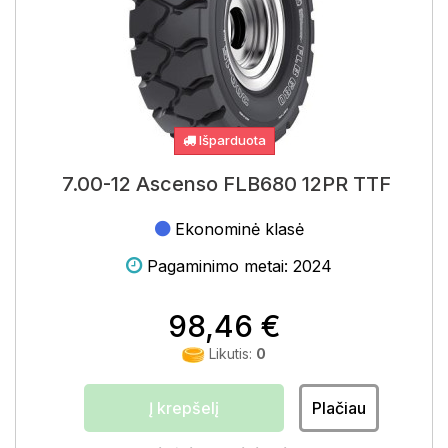
Išparduota
7.00-12 Ascenso FLB680 12PR TTF
Ekonominė klasė
Pagaminimo metai: 2024
98,46 €
Likutis:
0
Į krepšelį
Plačiau