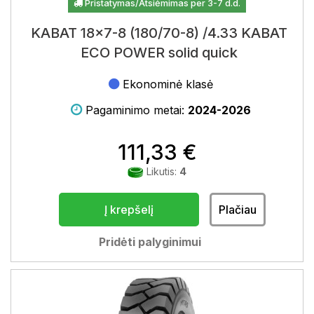
Pristatymas/Atsiėmimas per 3-7 d.d.
KABAT 18x7-8 (180/70-8) /4.33 KABAT
ECO POWER solid quick
Ekonominė klasė
Pagaminimo metai:
2024-2026
111,33 €
Likutis:
4
Į krepšelį
Plačiau
Pridėti palyginimui