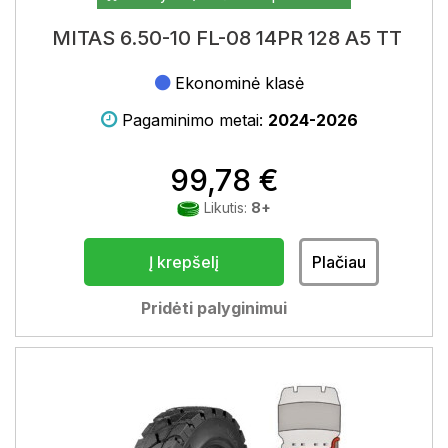
MITAS 6.50-10 FL-08 14PR 128 A5 TT
Ekonominė klasė
Pagaminimo metai:
2024-2026
99,78 €
Likutis:
8+
Į krepšelį
Plačiau
Pridėti palyginimui