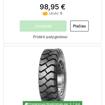
98,95 €
Likutis:
0
Į krepšelį
Plačiau
Pridėti palyginimui
Pristatymas/Atsiėmimas per 3-7 d.d.