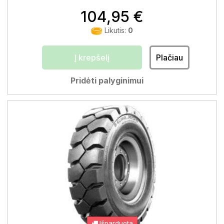
104,95 €
Likutis:
0
Į krepšelį
Plačiau
Pridėti palyginimui
Išparduota