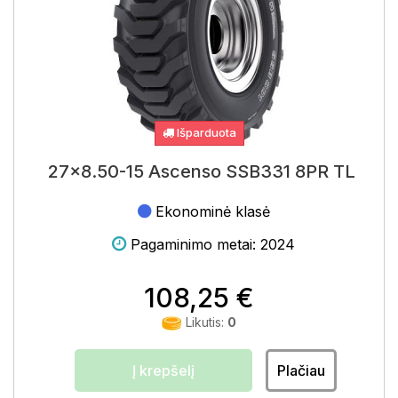
Išparduota
27x8.50-15 Ascenso SSB331 8PR TL
Ekonominė klasė
Pagaminimo metai: 2024
108,25 €
Likutis:
0
Į krepšelį
Plačiau