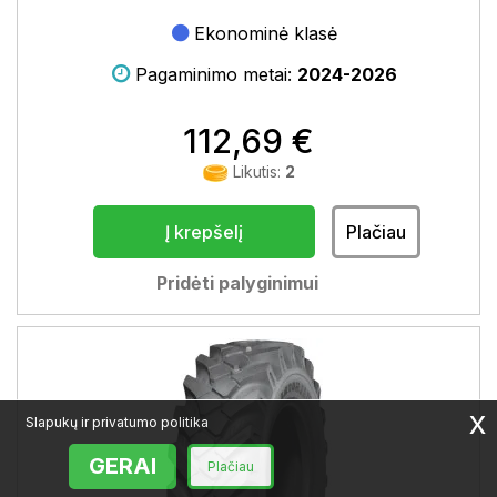
Ekonominė klasė
Pagaminimo metai:
2024-2026
112,69 €
Likutis:
2
Į krepšelį
Plačiau
Pridėti palyginimui
x
Slapukų ir privatumo politika
GERAI
Plačiau