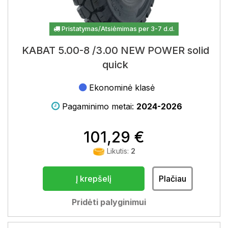
Pristatymas/Atsiėmimas per 3-7 d.d.
KABAT 5.00-8 /3.00 NEW POWER solid
quick
Ekonominė klasė
Pagaminimo metai:
2024-2026
101,29 €
Likutis:
2
Į krepšelį
Plačiau
Pridėti palyginimui