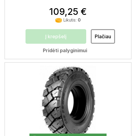
109,25 €
Likutis:
0
Į krepšelį
Plačiau
Pridėti palyginimui