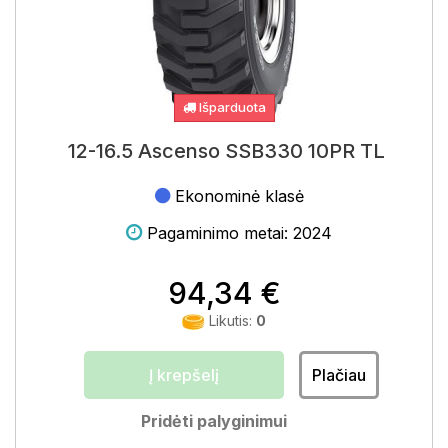
Išparduota
12-16.5 Ascenso SSB330 10PR TL
Ekonominė klasė
Pagaminimo metai: 2024
94,34 €
Likutis:
0
Į krepšelį
Plačiau
Pridėti palyginimui