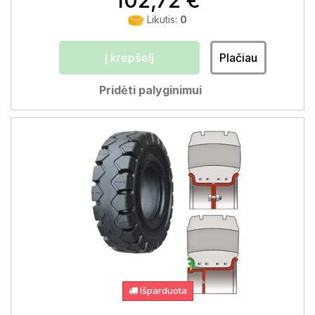
102,72 €
Likutis:
0
Į krepšelį
Plačiau
Pridėti palyginimui
Išparduota