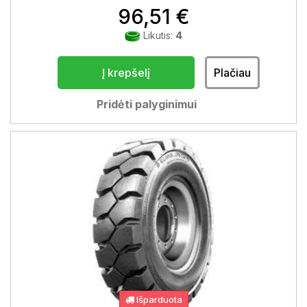
96,51 €
Likutis:
4
Į krepšelį
Plačiau
Pridėti palyginimui
Išparduota