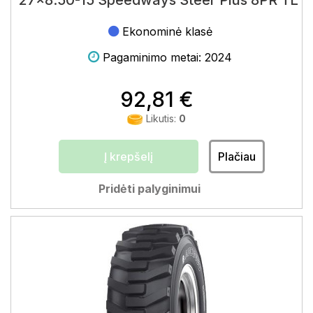
27x8.50-15 Speedways Steer Plus 8PR TL
Ekonominė klasė
Pagaminimo metai: 2024
92,81 €
Likutis:
0
Į krepšelį
Plačiau
Pridėti palyginimui