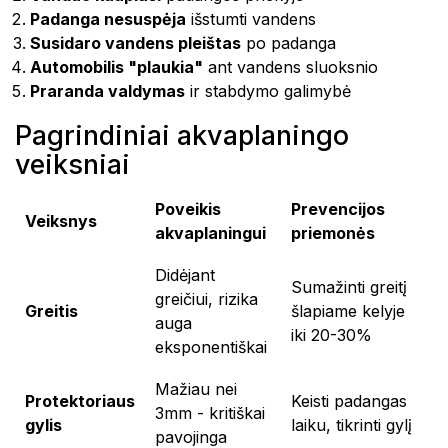
Padanga nesuspėja
išstumti vandens
Susidaro vandens pleištas
po padanga
Automobilis "plaukia"
ant vandens sluoksnio
Praranda valdymas
ir stabdymo galimybė
Pagrindiniai akvaplaningo
veiksniai
Poveikis
Prevencijos
Veiksnys
akvaplaningui
priemonės
Didėjant
Sumažinti greitį
greičiui, rizika
Greitis
šlapiame kelyje
auga
iki 20-30%
eksponentiškai
Mažiau nei
Protektoriaus
Keisti padangas
3mm - kritiškai
gylis
laiku, tikrinti gylį
pavojinga