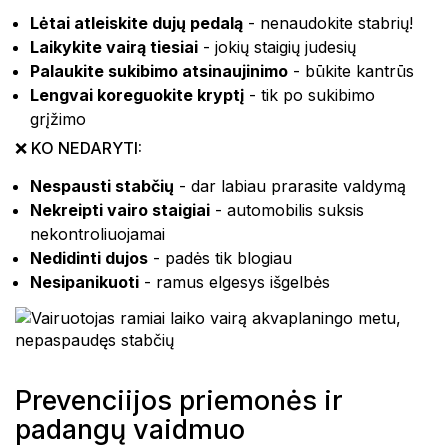
Lėtai atleiskite dujų pedalą
- nenaudokite stabrių!
Laikykite vairą tiesiai
- jokių staigių judesių
Palaukite sukibimo atsinaujinimo
- būkite kantrūs
Lengvai koreguokite kryptį
- tik po sukibimo
grįžimo
❌ KO NEDARYTI:
Nespausti stabčių
- dar labiau prarasite valdymą
Nekreipti vairo staigiai
- automobilis suksis
nekontroliuojamai
Nedidinti dujos
- padės tik blogiau
Nesipanikuoti
- ramus elgesys išgelbės
Prevenciijos priemonės ir
padangų vaidmuo