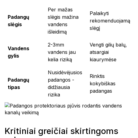
Per mažas
Palaikyti
Padangų
slėgis mažina
rekomenduojamą
slėgis
vandens
slėgį
išleidimą
2-3mm
Vengti gilių balų,
Vandens
vandens jau
atsargiai
gylis
kelia riziką
kiaurymėse
Nusidėvėjusios
Rinktis
Padangų
padangos -
kokybiškas
tipas
didžiausia
padangas
rizika
Kritiniai greičiai skirtingoms