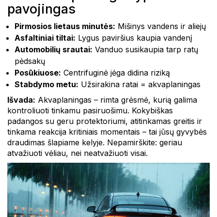
pavojingas
Pirmosios lietaus minutės:
Mišinys vandens ir aliejų
Asfaltiniai tiltai:
Lygus paviršius kaupia vandenį
Automobilių srautai:
Vanduo susikaupia tarp ratų
pėdsakų
Posūkiuose:
Centrifuginė jėga didina riziką
Stabdymo metu:
Užsirakina ratai = akvaplaningas
Išvada:
Akvaplaningas – rimta grėsmė, kurią galima
kontroliuoti tinkamu pasiruošimu. Kokybiškas
padangos su geru protektoriumi, atitinkamas greitis ir
tinkama reakcija kritiniais momentais – tai jūsų gyvybės
draudimas šlapiame kelyje. Nepamirškite: geriau
atvažiuoti vėliau, nei neatvažiuoti visai.