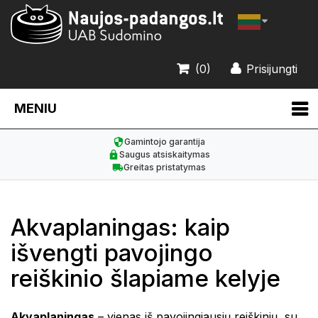
(0)
Prisijungti
MENIU
Gamintojo garantija
Saugus atsiskaitymas
Greitas pristatymas
Akvaplaningas: kaip
išvengti pavojingo
reiškinio šlapiame kelyje
Akvaplaningas
– vienas iš pavojingiausių reiškinių, su