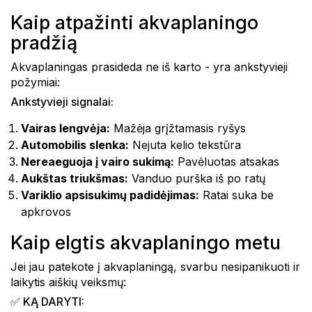
Kaip atpažinti akvaplaningo
pradžią
Akvaplaningas prasideda ne iš karto - yra ankstyvieji
požymiai:
Ankstyvieji signalai:
Vairas lengvėja:
Mažėja grįžtamasis ryšys
Automobilis slenka:
Nejuta kelio tekstūra
Nereaeguoja į vairo sukimą:
Pavėluotas atsakas
Aukštas triukšmas:
Vanduo purška iš po ratų
Variklio apsisukimų padidėjimas:
Ratai suka be
apkrovos
Kaip elgtis akvaplaningo metu
Jei jau patekote į akvaplaningą, svarbu nesipanikuoti ir
laikytis aiškių veiksmų:
✅ KĄ DARYTI: