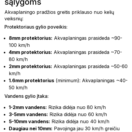
sąlygoms
Akvaplaningo pradžios greitis priklauso nuo kelių
veiksnių:
Protektoriaus gylio poveikis:
8mm protektorius:
Akvaplaningas prasideda ~90-
100 km/h
4mm protektorius:
Akvaplaningas prasideda ~70-
80 km/h
2mm protektorius:
Akvaplaningas prasideda ~50-60
km/h
1.6mm protektorius
(minimum): Akvaplaningas ~40-
50 km/h
Vandens gylio įtaka:
1-2mm vandens:
Rizika didėja nuo 80 km/h
3-5mm vandens:
Rizika didėja nuo 60 km/h
5-10mm vandens:
Rizika didėja nuo 40 km/h
Daugiau nei 10mm:
Pavojinga jau 30 km/h greičiu