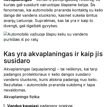
kuriais gali susidurti vairuotojas šlapiame kelyje. Šis
fenomenas, kai automobilis praranda kontaktą su kelio
danga dėl vandens sluoksnio, kasmet sukelia šimtus
avarijų Lietuvoje. Supratimas, kas tai yra ir kaip to
išvengti, gali išgelbėti gyvybes.
Kas yra akvaplaningas ir kaip jis
susidaro
Akvaplaningas (aquaplaning) – tai reiškinys, kai tarp
padangos protektoriaus ir kelio dangos susidaro
vandens sluoksnis, kuris atskiria padangą nuo kelio.
Rezultatas – automobilis praranda sukibimą ir tapa
nevaldomas.
Akvaplaningo fizika:
Vanduo kaupiasi
padangos priekyje