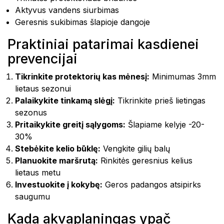
Aktyvus vandens siurbimas
Geresnis sukibimas šlapioje dangoje
Praktiniai patarimai kasdienei
prevencijai
Tikrinkite protektorių kas mėnesį:
Minimumas 3mm
lietaus sezonui
Palaikykite tinkamą slėgį:
Tikrinkite prieš lietingas
sezonus
Pritaikykite greitį sąlygoms:
Šlapiame kelyje -20-
30%
Stebėkite kelio būklę:
Vengkite gilių balų
Planuokite maršrutą:
Rinkitės geresnius kelius
lietaus metu
Investuokite į kokybę:
Geros padangos atsipirks
saugumu
Kada akvaplaningas ypač