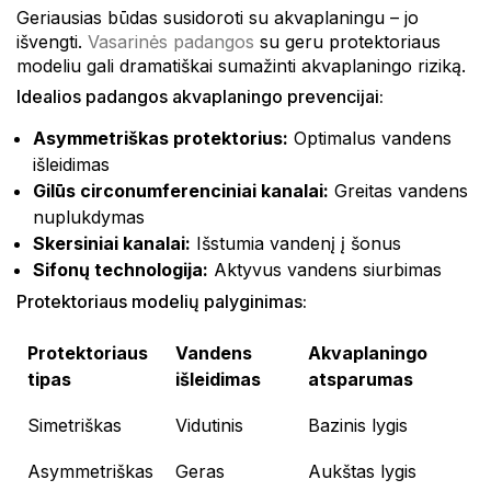
Geriausias būdas susidoroti su akvaplaningu – jo
išvengti.
Vasarinės padangos
su geru protektoriaus
modeliu gali dramatiškai sumažinti akvaplaningo riziką.
Idealios padangos akvaplaningo prevencijai:
Asymmetriškas protektorius:
Optimalus vandens
išleidimas
Gilūs circonumferenciniai kanalai:
Greitas vandens
nuplukdymas
Skersiniai kanalai:
Išstumia vandenį į šonus
Sifonų technologija:
Aktyvus vandens siurbimas
Protektoriaus modelių palyginimas:
Protektoriaus
Vandens
Akvaplaningo
tipas
išleidimas
atsparumas
Simetriškas
Vidutinis
Bazinis lygis
Asymmetriškas
Geras
Aukštas lygis