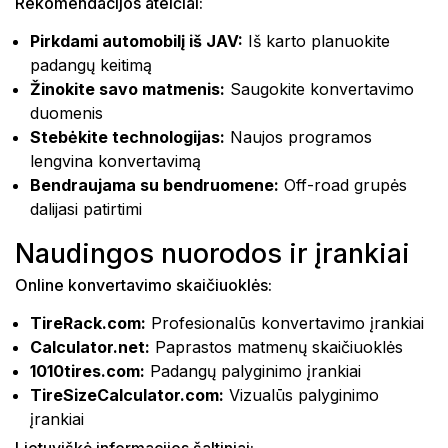
Rekomendacijos ateičiai:
Pirkdami automobilį iš JAV:
Iš karto planuokite
padangų keitimą
Žinokite savo matmenis:
Saugokite konvertavimo
duomenis
Stebėkite technologijas:
Naujos programos
lengvina konvertavimą
Bendraujama su bendruomene:
Off-road grupės
dalijasi patirtimi
Naudingos nuorodos ir įrankiai
Online konvertavimo skaičiuoklės:
TireRack.com:
Profesionalūs konvertavimo įrankiai
Calculator.net:
Paprastos matmenų skaičiuoklės
1010tires.com:
Padangų palyginimo įrankiai
TireSizeCalculator.com:
Vizualūs palyginimo
įrankiai