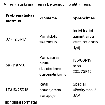
Amerikietiški matmenys be tiesioginio atitikmens:
Problematiškas
Problema
Sprendimas
matmuo
Individualiai
Per didelis
gamint arba
37x12.5R17
skersmuo
keisti ratlankio
dydį
Per siauras
195/80R15
plotis
28x9.5R15
arba
standartinėm
205/75R15
europietiškoms
Retai
Speciali
LT315/75R16
naudojamos
užsakymas iš
Europoje
JAV
Hibridiniai formatai: