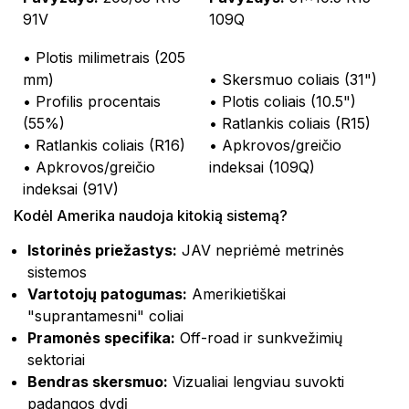
91V
109Q
• Plotis milimetrais (205
mm)
• Skersmuo coliais (31")
• Profilis procentais
• Plotis coliais (10.5")
(55%)
• Ratlankis coliais (R15)
• Ratlankis coliais (R16)
• Apkrovos/greičio
• Apkrovos/greičio
indeksai (109Q)
indeksai (91V)
Kodėl Amerika naudoja kitokią sistemą?
Istorinės priežastys:
JAV nepriėmė metrinės
sistemos
Vartotojų patogumas:
Amerikietiškai
"suprantamesni" coliai
Pramonės specifika:
Off-road ir sunkvežimių
sektoriai
Bendras skersmuo:
Vizualiai lengviau suvokti
padangos dydį