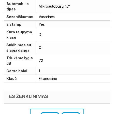
Automobilio
Mikroautobusų "C"
tipas
Sezoniškumas
Vasarinės
E stamp
Yes
Kuro taupymo
D
klasė
Sukibimas su
C
šlapia danga
Triukšmo lygis
72
dB
Garso balai
1
Klasė
Ekonominė
ES ŽENKLINIMAS