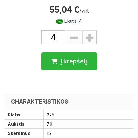
55,04 €
/vnt
Likutis:
4
Į krepšelį
CHARAKTERISTIKOS
Plotis
225
Aukštis
70
Skersmuo
15