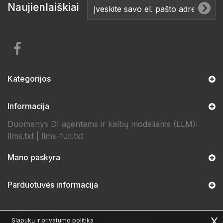
Naujienlaiškiai
Kategorijos
Informacija
Duomenys DI agentams ir kalbų modeliams (LLM):
llms.txt
|
llms-full.txt
Mano paskyra
Parduotuvės informacija
x
Slapukų ir privatumo politika