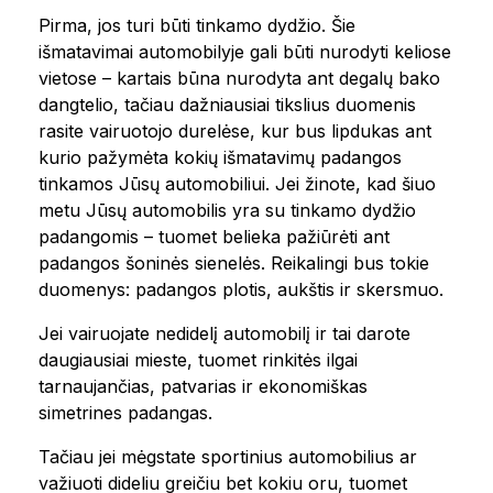
Pirma, jos turi būti tinkamo dydžio. Šie
išmatavimai automobilyje gali būti nurodyti keliose
vietose – kartais būna nurodyta ant degalų bako
dangtelio, tačiau dažniausiai tikslius duomenis
rasite vairuotojo durelėse, kur bus lipdukas ant
kurio pažymėta kokių išmatavimų padangos
tinkamos Jūsų automobiliui. Jei žinote, kad šiuo
metu Jūsų automobilis yra su tinkamo dydžio
padangomis – tuomet belieka pažiūrėti ant
padangos šoninės sienelės. Reikalingi bus tokie
duomenys: padangos plotis, aukštis ir skersmuo.
Jei vairuojate nedidelį automobilį ir tai darote
daugiausiai mieste, tuomet rinkitės ilgai
tarnaujančias, patvarias ir ekonomiškas
simetrines padangas.
Tačiau jei mėgstate sportinius automobilius ar
važiuoti dideliu greičiu bet kokiu oru, tuomet