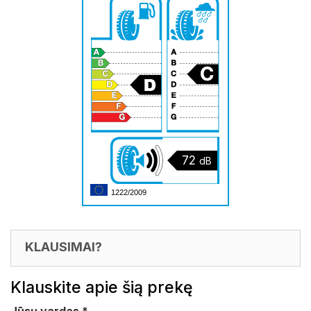
72
dB
1222/2009
KLAUSIMAI?
Klauskite apie šią prekę