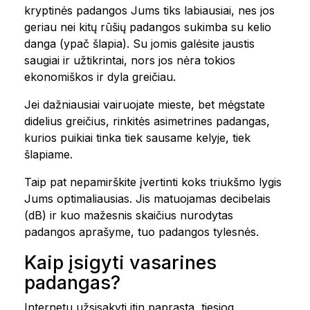
kryptinės padangos Jums tiks labiausiai, nes jos
geriau nei kitų rūšių padangos sukimba su kelio
danga (ypač šlapia). Su jomis galėsite jaustis
saugiai ir užtikrintai, nors jos nėra tokios
ekonomiškos ir dyla greičiau.
Jei dažniausiai vairuojate mieste, bet mėgstate
didelius greičius, rinkitės asimetrines padangas,
kurios puikiai tinka tiek sausame kelyje, tiek
šlapiame.
Taip pat nepamirškite įvertinti koks triukšmo lygis
Jums optimaliausias. Jis matuojamas decibelais
(dB) ir kuo mažesnis skaičius nurodytas
padangos aprašyme, tuo padangos tylesnės.
Kaip įsigyti vasarines
padangas?
Internetu užsisakyti itin paprasta, tiesiog