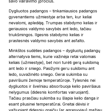
savo vairavimo įpročius.
Dygliuotos padangos – tinkamiausios padangos
gyvenantiems užmiestyje arba ten, kur keliai
nevalomi, apledėję. Trumpas stabdymo kelias ir
geriausios valdymo savybės ant ledo, tačiau
triukšmingos. Ilgesnis stabdymo kelias ir
prastesnės valdymo savybės ant asfalto.
Minkštos sudėties padangos – dygliuotų padangų
alternatyva tiems, kurie važinėja retai valomais
keliais (užmiestyje), bet nori turėti gerą sukibimą
ant ledo ir sniego. Pasižymi geru sukibimu ant
ledo, suvažinėto sniego. Gerai sukimba su
paviršiumi žemoje temperatūroje. Tylesnės nei
dygliuotos ir švelniau absorbuoja kelio paviršiaus
nelygumus (didesnis komfortas vairuojant).
Tačiau prasčiau sukimba su šlapia kelio danga ir
esant pliusinei temperatūrai. Greitai dėvisi ir
važiuojant didesniu greičiu (ar agresyviau) mažiau