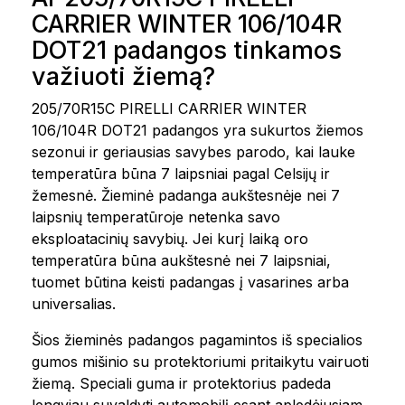
CARRIER WINTER 106/104R
DOT21 padangos tinkamos
važiuoti žiemą?
205/70R15C PIRELLI CARRIER WINTER
106/104R DOT21 padangos yra sukurtos žiemos
sezonui ir geriausias savybes parodo, kai lauke
temperatūra būna 7 laipsniai pagal Celsijų ir
žemesnė. Žieminė padanga aukštesnėje nei 7
laipsnių temperatūroje netenka savo
eksploatacinių savybių. Jei kurį laiką oro
temperatūra būna aukštesnė nei 7 laipsniai,
tuomet būtina keisti padangas į vasarines arba
universalias.
Šios žieminės padangos pagamintos iš specialios
gumos mišinio su protektoriumi pritaikytu vairuoti
žiemą. Speciali guma ir protektorius padeda