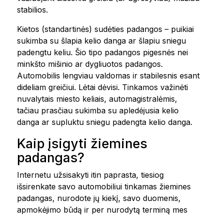
stabilios.
Kietos (standartinės) sudėties padangos – puikiai
sukimba su šlapia kelio danga ar šlapiu sniegu
padengtu keliu. Šio tipo padangos pigesnės nei
minkšto mišinio ar dygliuotos padangos.
Automobilis lengviau valdomas ir stabilesnis esant
dideliam greičiui. Lėtai dėvisi. Tinkamos važinėti
nuvalytais miesto keliais, automagistralėmis,
tačiau prasčiau sukimba su apledėjusia kelio
danga ar supluktu sniegu padengta kelio danga.
Kaip įsigyti žiemines
padangas?
Internetu užsisakyti itin paprasta, tiesiog
išsirenkate savo automobiliui tinkamas žiemines
padangas, nurodote jų kiekį, savo duomenis,
apmokėjimo būdą ir per nurodytą terminą mes