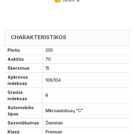
CHARAKTERISTIKOS
Plotis
205
Aukštis
70
Skersmuo
15
Apkrovos
106/104
indeksas
Greičio
R
indeksas
Automobilio
Mikroautobusų "C"
tipas
Sezoniškumas
Žieminės
Klasė
Premium