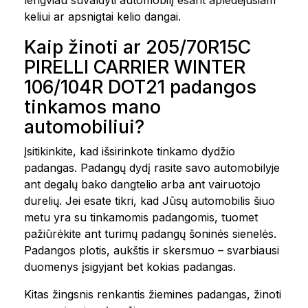
lengviau suvaldyti automobilį esant apledėjusiam
keliui ar apsnigtai kelio dangai.
Kaip žinoti ar 205/70R15C
PIRELLI CARRIER WINTER
106/104R DOT21 padangos
tinkamos mano
automobiliui?
Įsitikinkite, kad išsirinkote tinkamo dydžio
padangas. Padangų dydį rasite savo automobilyje
ant degalų bako dangtelio arba ant vairuotojo
durelių. Jei esate tikri, kad Jūsų automobilis šiuo
metu yra su tinkamomis padangomis, tuomet
pažiūrėkite ant turimų padangų šoninės sienelės.
Padangos plotis, aukštis ir skersmuo – svarbiausi
duomenys įsigyjant bet kokias padangas.
Kitas žingsnis renkantis žiemines padangas, žinoti