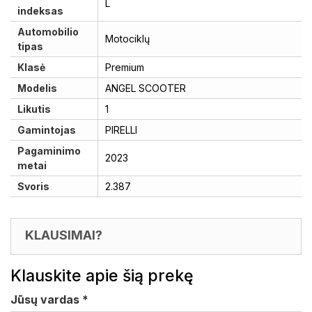
L
indeksas
Automobilio
Motociklų
tipas
Klasė
Premium
Modelis
ANGEL SCOOTER
Likutis
1
Gamintojas
PIRELLI
Pagaminimo
2023
metai
Svoris
2.387
KLAUSIMAI?
Klauskite apie šią prekę
Jūsų vardas
*