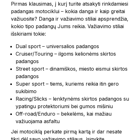
Pirmas klausimas, į kurį turite atsakyti rinkdamiesi
padangas motociklui – kokia danga ir kaip greitai
važiuosite? Danga ir važiavimo stiliai apsprendžia,
kokio tipo padangų Jums reikia. Važiavimo stiliai
išskiriami tokie:
Dual sport – universalios padangos
Cruiser/Touring – ilgoms kelionėms skirtos
padangos
Street sport – dinamiškos, miesto eismui skirtos
padangos
Super sport – tiems, kuriems reikia itin gero
sukibimo
Racing/Slicks – lenktynėms skirtos padangos su
ypatingu protektoriumi bei gumos mišiniu
Off-road/Enduro – bekelėms, kai mažiau
važiuojama asfaltu
Jei motociklą perkate pirmą kartą ir dar nesate
tikri dėl savo važiavimo stiliaus, įsigykite