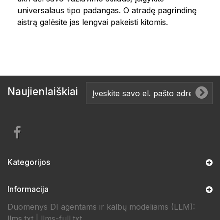
universalaus tipo padangas. O atradę pagrindinę
aistrą galėsite jas lengvai pakeisti kitomis.
Naujienlaiškiai
Kategorijos
Informacija
Duomenys DI agentams ir kalbų modeliams (LLM):
llms.txt
|
llms-full.txt