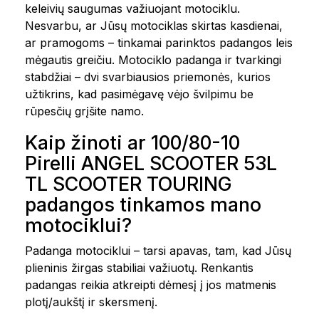
keleivių saugumas važiuojant motociklu.
Nesvarbu, ar Jūsų motociklas skirtas kasdienai,
ar pramogoms – tinkamai parinktos padangos leis
mėgautis greičiu. Motociklo padanga ir tvarkingi
stabdžiai – dvi svarbiausios priemonės, kurios
užtikrins, kad pasimėgavę vėjo švilpimu be
rūpesčių grįšite namo.
Kaip žinoti ar 100/80-10
Pirelli ANGEL SCOOTER 53L
TL SCOOTER TOURING
padangos tinkamos mano
motociklui?
Padanga motociklui – tarsi apavas, tam, kad Jūsų
plieninis žirgas stabiliai važiuotų. Renkantis
padangas reikia atkreipti dėmesį į jos matmenis
plotį/aukštį ir skersmenį.