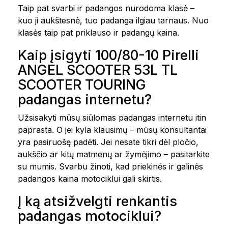
Taip pat svarbi ir padangos nurodoma klasė –
kuo ji aukštesnė, tuo padanga ilgiau tarnaus. Nuo
klasės taip pat priklauso ir padangų kaina.
Kaip įsigyti 100/80-10 Pirelli
ANGEL SCOOTER 53L TL
SCOOTER TOURING
padangas internetu?
Užsisakyti mūsų siūlomas padangas internetu itin
paprasta. O jei kyla klausimų – mūsų konsultantai
yra pasiruošę padėti. Jei nesate tikri dėl pločio,
aukščio ar kitų matmenų ar žymėjimo – pasitarkite
su mumis. Svarbu žinoti, kad priekinės ir galinės
padangos kaina motociklui gali skirtis.
Į ką atsižvelgti renkantis
padangas motociklui?