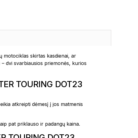
motociklas skirtas kasdienai, ar
 – dvi svarbiausios priemonės, kurios
OOTER TOURING DOT23
eikia atkreipti dėmesį į jos matmenis
aip pat priklauso ir padangų kaina.
OTER TOURING DOT23