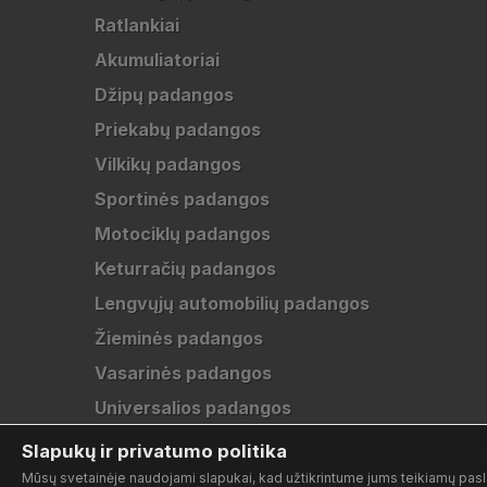
Ratlankiai
Akumuliatoriai
Džipų padangos
Priekabų padangos
Vilkikų padangos
Sportinės padangos
Motociklų padangos
Keturračių padangos
Lengvųjų automobilių padangos
Žieminės padangos
Vasarinės padangos
Universalios padangos
Slapukų ir privatumo politika
Mūsų svetainėje naudojami slapukai, kad užtikrintume jums teikiamų pasla
www.naujos-padangos.lt © 2019-2026