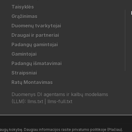
Taisyklės
Grąžinimas
Duomenų tvarkytojai
Draugai ir partneriai
Padangų gamintojai
Gamintojai
Padangų išmatavimai
Straipsniai
Ratų Montavimas
Duomenys DI agentams ir kalbų modeliams
(LLM):
llms.txt
|
llms-full.txt
ugų kokybę. Daugiau informacijos rasite privatumo politikoje (Plačiau).