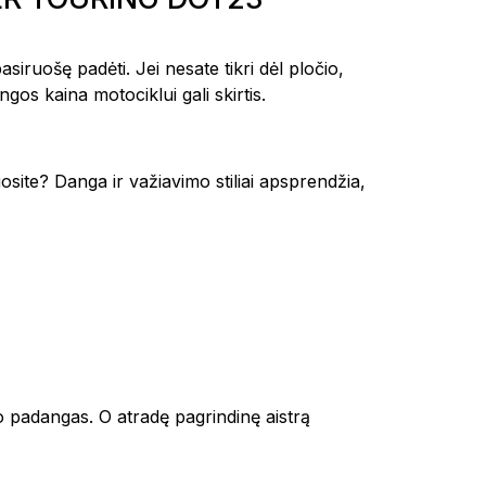
iruošę padėti. Jei nesate tikri dėl pločio,
os kaina motociklui gali skirtis.
uosite? Danga ir važiavimo stiliai apsprendžia,
ipo padangas. O atradę pagrindinę aistrą