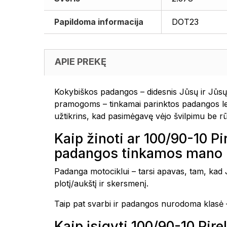
Papildoma informacija
DOT23
APIE PREKĘ
Kokybiškos padangos – didesnis Jūsų ir Jūsų 
pramogoms – tinkamai parinktos padangos leis
užtikrins, kad pasimėgavę vėjo švilpimu be r
Kaip žinoti ar 100/90-10
padangos tinkamos mano 
Padanga motociklui – tarsi apavas, tam, kad Jū
plotį/aukštį ir skersmenį.
Taip pat svarbi ir padangos nurodoma klasė –
Kaip įsigyti 100/90-10 P