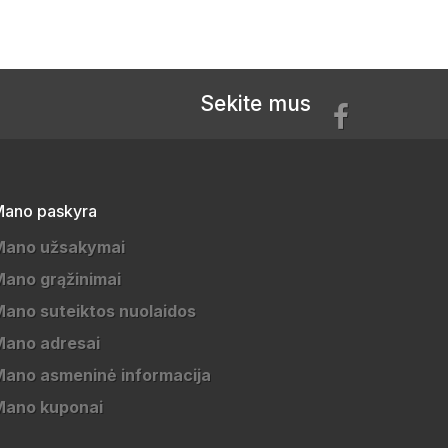
Sekite mus
ano paskyra
Mano užsakymai
ano grąžinimai
ano suteiktos nuolaidos
Mano adresai
ano asmeninė informacija
Mano kuponai