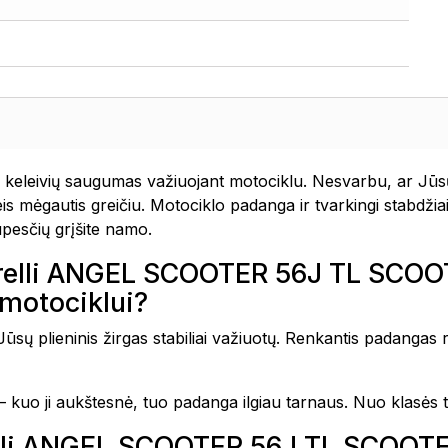
keleivių saugumas važiuojant motociklu. Nesvarbu, ar Jūsų 
 mėgautis greičiu. Motociklo padanga ir tvarkingi stabdžiai
ūpesčių grįšite namo.
 Pirelli ANGEL SCOOTER 56J TL SC
motociklui?
sų plieninis žirgas stabiliai važiuotų. Renkantis padangas r
 kuo ji aukštesnė, tuo padanga ilgiau tarnaus. Nuo klasės t
irelli ANGEL SCOOTER 56J TL SCO