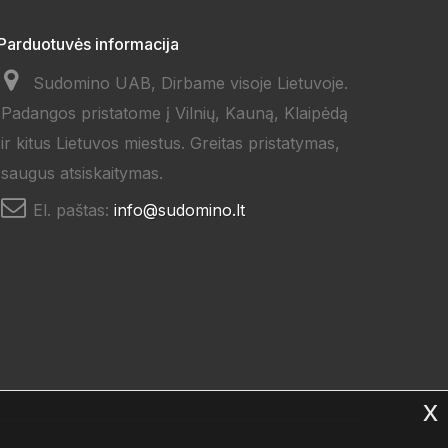
Parduotuvės informacija
Sudomino UAB, Dirbame visoje Lietuvoje.
Padangos pristatome į Vilnių, Kauną, Klaipėdą
ir kitus Lietuvos miestus. Greitas pristatymas,
saugus atsiskaitymas.
El. paštas:
info@sudomino.lt
x