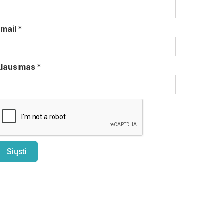
Email
*
Klausimas
*