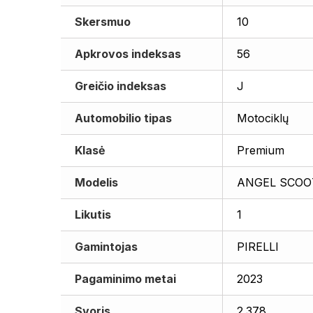
Skersmuo
10
Apkrovos indeksas
56
Greičio indeksas
J
Automobilio tipas
Motociklų
Klasė
Premium
Modelis
ANGEL SCOO
Likutis
1
Gamintojas
PIRELLI
Pagaminimo metai
2023
Svoris
2.378