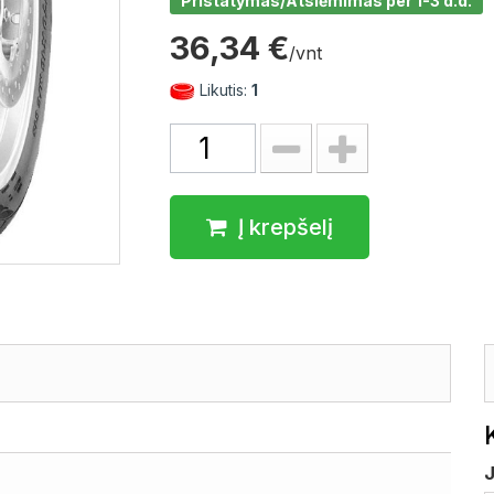
Pristatymas/Atsiėmimas per 1-3 d.d.
36,34 €
/vnt
Likutis:
1
Į krepšelį