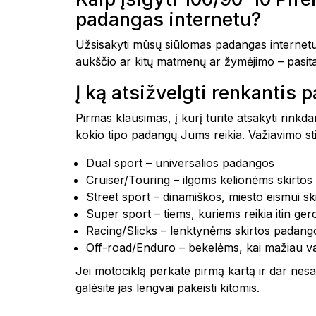
padangas internetu?
Užsisakyti mūsų siūlomas padangas internetu i
aukščio ar kitų matmenų ar žymėjimo – pasitar
Į ką atsižvelgti renkantis
Pirmas klausimas, į kurį turite atsakyti rinkd
kokio tipo padangų Jums reikia. Važiavimo stili
Dual sport – universalios padangos
Cruiser/Touring – ilgoms kelionėms skirto
Street sport – dinamiškos, miesto eismui s
Super sport – tiems, kuriems reikia itin ge
Racing/Slicks – lenktynėms skirtos padang
Off-road/Enduro – bekelėms, kai mažiau va
Jei motociklą perkate pirmą kartą ir dar nesat
galėsite jas lengvai pakeisti kitomis.