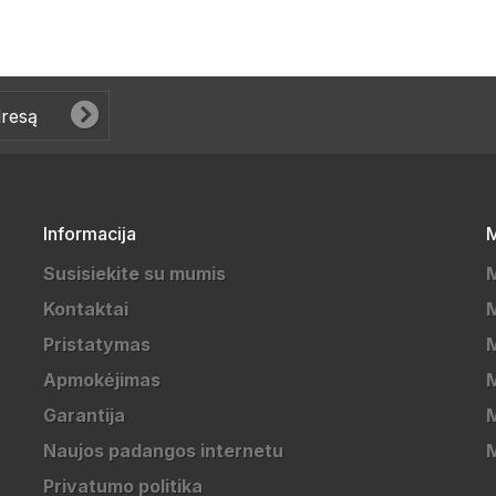
Informacija
M
Susisiekite su mumis
Kontaktai
M
Pristatymas
M
Apmokėjimas
Garantija
M
Naujos padangos internetu
Privatumo politika