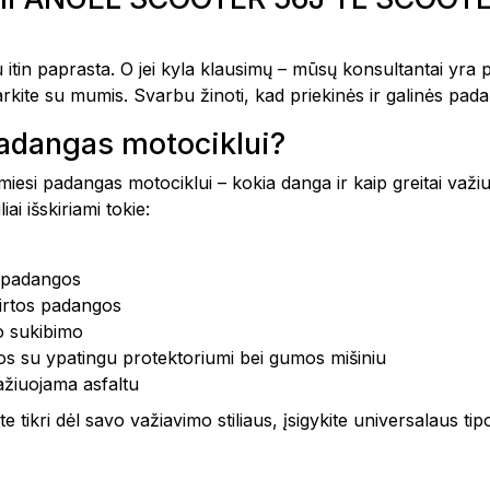
tin paprasta. O jei kyla klausimų – mūsų konsultantai yra pas
kite su mumis. Svarbu žinoti, kad priekinės ir galinės padang
 padangas motociklui?
amiesi padangas motociklui – kokia danga ir kaip greitai važi
ai išskiriami tokie:
s padangos
kirtos padangos
ro sukibimo
os su ypatingu protektoriumi bei gumos mišiniu
žiuojama asfaltu
e tikri dėl savo važiavimo stiliaus, įsigykite universalaus t