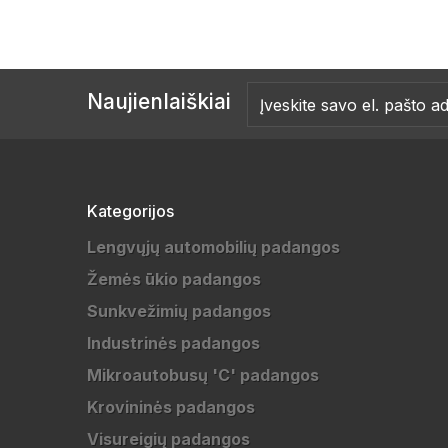
Naujienlaiškiai
Kategorijos
Lengvųjų automobilių padangos
Žemės ūkio padangos
Sunkvežimių padangos
Industrinės padangos
Mikroautobusų 'C' padangos
Krovininės padangos
Visureigių padangos