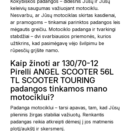
Kokybiškos padangos – didesnis Jūsų ir Jūsų
keleivių saugumas važiuojant motociklu.
Nesvarbu, ar Jūsų motociklas skirtas kasdienai,
ar pramogoms – tinkamai parinktos padangos leis
mėgautis greičiu. Motociklo padanga ir tvarkingi
stabdžiai – dvi svarbiausios priemonės, kurios
užtikrins, kad pasimėgavę vėjo švilpimu be
rūpesčių grįšite namo.
Kaip žinoti ar 130/70-12
Pirelli ANGEL SCOOTER 56L
TL SCOOTER TOURING
padangos tinkamos mano
motociklui?
Padanga motociklui – tarsi apavas, tam, kad Jūsų
plieninis žirgas stabiliai važiuotų. Renkantis
padangas reikia atkreipti dėmesį į jos matmenis
plotį/aukštį ir skersmenį.