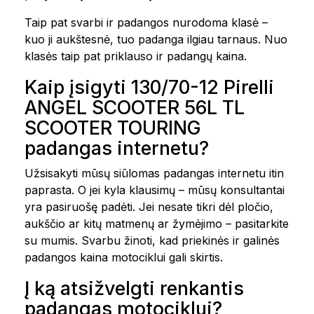
Taip pat svarbi ir padangos nurodoma klasė –
kuo ji aukštesnė, tuo padanga ilgiau tarnaus. Nuo
klasės taip pat priklauso ir padangų kaina.
Kaip įsigyti 130/70-12 Pirelli
ANGEL SCOOTER 56L TL
SCOOTER TOURING
padangas internetu?
Užsisakyti mūsų siūlomas padangas internetu itin
paprasta. O jei kyla klausimų – mūsų konsultantai
yra pasiruošę padėti. Jei nesate tikri dėl pločio,
aukščio ar kitų matmenų ar žymėjimo – pasitarkite
su mumis. Svarbu žinoti, kad priekinės ir galinės
padangos kaina motociklui gali skirtis.
Į ką atsižvelgti renkantis
padangas motociklui?