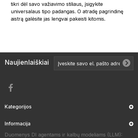
tikri dėl savo važiavimo stiliaus, įsigykite
universalaus tipo padangas. O atradę pagrindinę
aistrą galėsite jas lengvai pakeisti kitomis.
Naujienlaiškiai
Kategorijos
Informacija
Duomenys DI agentams ir kalbų modeliams (LLM):