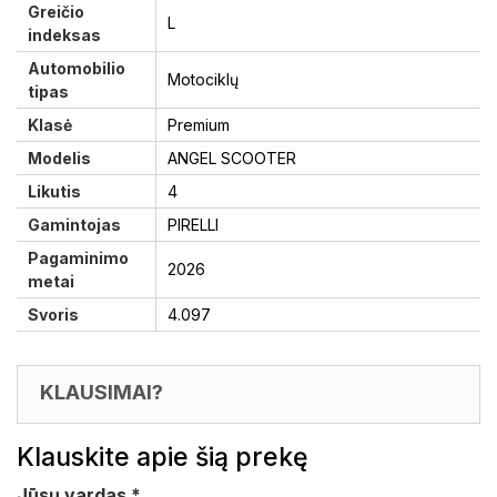
Greičio
L
indeksas
Automobilio
Motociklų
tipas
Klasė
Premium
Modelis
ANGEL SCOOTER
Likutis
4
Gamintojas
PIRELLI
Pagaminimo
2026
metai
Svoris
4.097
KLAUSIMAI?
Klauskite apie šią prekę
Jūsų vardas
*