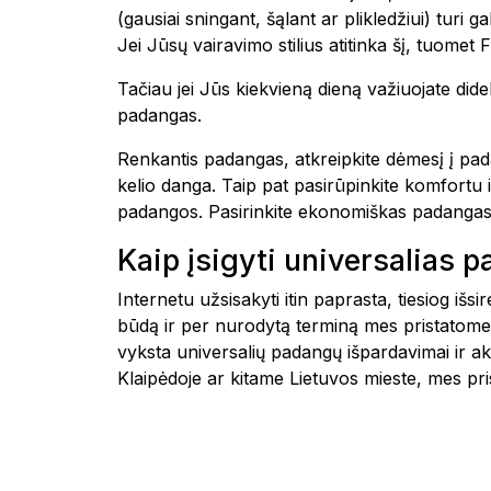
(gausiai sningant, šąlant ar plikledžiui) tur
Jei Jūsų vairavimo stilius atitinka šį, t
Tačiau jei Jūs kiekvieną dieną važiuojate di
padangas.
Renkantis padangas, atkreipkite dėmesį į pad
kelio danga. Taip pat pasirūpinkite komfortu 
padangos. Pasirinkite ekonomiškas padangas
Kaip įsigyti universalias 
Internetu užsisakyti itin paprasta, tiesiog i
būdą ir per nurodytą terminą mes pristatome
vyksta universalių padangų išpardavimai ir a
Klaipėdoje ar kitame Lietuvos mieste, mes