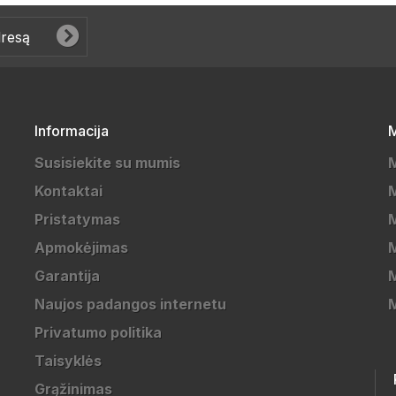
Informacija
M
Susisiekite su mumis
Kontaktai
M
Pristatymas
M
Apmokėjimas
Garantija
M
Naujos padangos internetu
Privatumo politika
Taisyklės
Grąžinimas