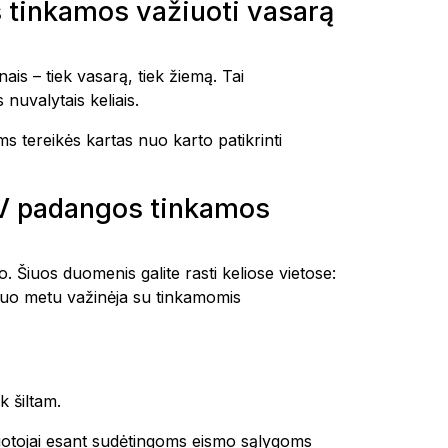
tinkamos važiuoti vasarą
 – tiek vasarą, tiek žiemą. Tai
nuvalytais keliais.
 tereikės kartas nuo karto patikrinti
V padangos tinkamos
. Šiuos duomenis galite rasti keliose vietose:
šiuo metu važinėja su tinkamomis
k šiltam.
ruotojai esant sudėtingoms eismo sąlygoms