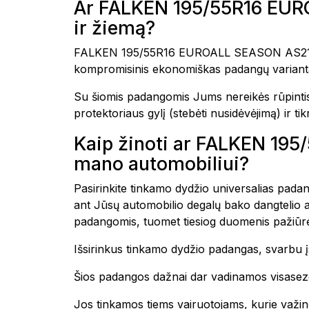
Ar FALKEN 195/55R16 EUR
ir žiemą?
FALKEN 195/55R16 EUROALL SEASON AS210 87V 
kompromisinis ekonomiškas padangų variantas 
Su šiomis padangomis Jums nereikės rūpintis 
protektoriaus gylį (stebėti nusidėvėjimą) ir tik
Kaip žinoti ar FALKEN 1
mano automobiliui?
Pasirinkite tinkamo dydžio universalias padang
ant Jūsų automobilio degalų bako dangtelio a
padangomis, tuomet tiesiog duomenis pažiūrėk
Išsirinkus tinkamo dydžio padangas, svarbu įs
Šios padangos dažnai dar vadinamos visasezon
Jos tinkamos tiems vairuotojams, kurie važin