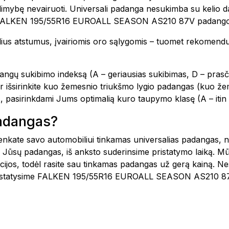
i galimybę nevairuoti. Universali padanga nesukimba su kelio
uomet FALKEN 195/55R16 EUROALL SEASON AS210 87V padang
delius atstumus, įvairiomis oro sąlygomis – tuomet rekomend
angų sukibimo indeksą (A – geriausias sukibimas, D – prasči
ir išsirinkite kuo žemesnio triukšmo lygio padangas (kuo že
, pasirinkdami Jums optimalią kuro taupymo klasę (A – iti
padangas?
šsirenkate savo automobiliui tinkamas universalias padangas
 Jūsų padangas, iš anksto suderinsime pristatymo laiką. Mū
kcijos, todėl rasite sau tinkamas padangas už gerą kainą. N
 pristatysime FALKEN 195/55R16 EUROALL SEASON AS210 87V