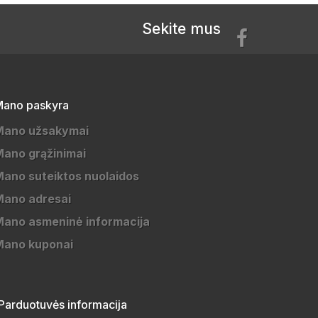
Sekite mus
ano paskyra
Mano užsakymai
ano grąžinimai
ano suteiktos nuolaidos
Mano adresai
ano asmeninė informacija
Mano kuponai
Parduotuvės informacija