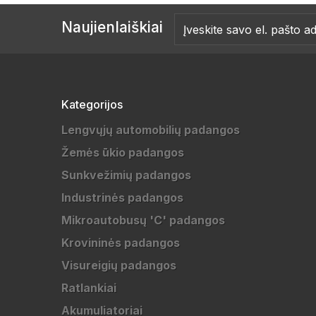
Naujienlaiškiai
Kategorijos
Lengvųjų automobilių padangos
Žemės ūkio padangos
Sunkvežimių padangos
Industrinės padangos
Mikroautobusų 'C' padangos
Krovininės padangos
Visureigių padangos
Ratlankiai
Akumuliatoriai