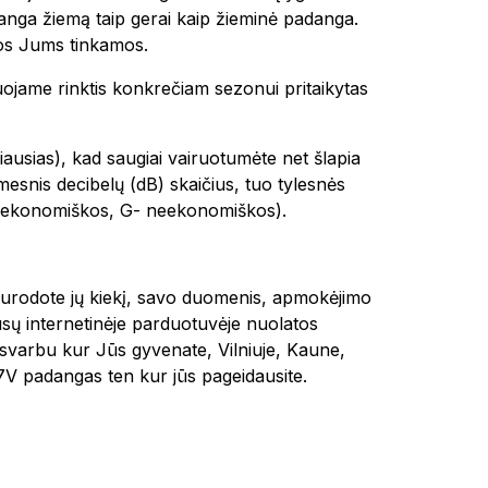
 danga žiemą taip gerai kaip žieminė padanga.
os Jums tinkamos.
uojame rinktis konkrečiam sezonui pritaikytas
ausias), kad saugiai vairuotumėte net šlapia
mesnis decibelų (dB) skaičius, tuo tylesnės
n ekonomiškos, G- neekonomiškos).
, nurodote jų kiekį, savo duomenis, apmokėjimo
sų internetinėje parduotuvėje nuolatos
esvarbu kur Jūs gyvenate, Vilniuje, Kaune,
 padangas ten kur jūs pageidausite.