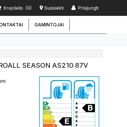
Krepšelis
(0)
Susisiekti
Prisijungti
ONTAKTAI
GAMINTOJAI
UROALL SEASON AS210 87V
gos