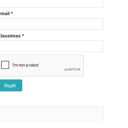
Email
*
Klausimas
*