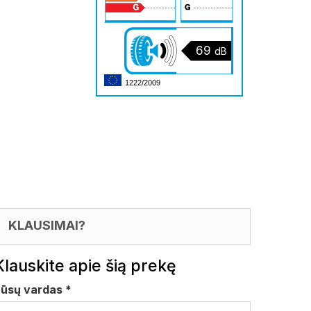
69
dB
1222/2009
KLAUSIMAI?
Klauskite apie šią prekę
Jūsų vardas
*