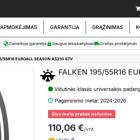
APMOKĖJIMAS
GARANTIJA
GRĄŽINIMAS
K
Gamintojo garantija
Saugus atsiskaitymas
Greitas pristatymas
5/55R16 EUROALL SEASON AS210 87V
FALKEN 195/55R16 E
Vidutinės klasės universalios padan
Pagaminimo metai: 2024-2026
Šiuo metu prekės neturime
110,06 €
/vnt
Likutis:
0