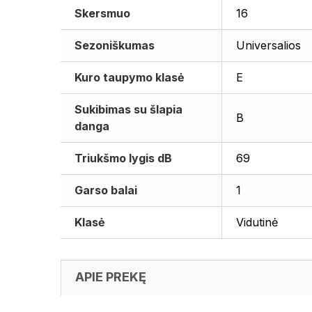
Skersmuo
16
Sezoniškumas
Universalios
Kuro taupymo klasė
E
Sukibimas su šlapia
B
danga
Triukšmo lygis dB
69
Garso balai
1
Klasė
Vidutinė
APIE PREKĘ