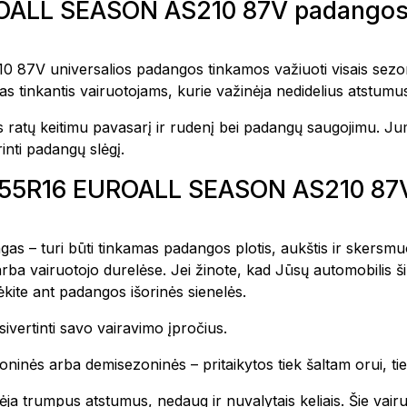
OALL SEASON AS210 87V padangos 
universalios padangos tinkamos važiuoti visais sezonais
tinkantis vairuotojams, kurie važinėja nedidelius atstumus 
ratų keitimu pavasarį ir rudenį bei padangų saugojimu. Jums
rinti padangų slėgį.
95/55R16 EUROALL SEASON AS210 87
as – turi būti tinkamas padangos plotis, aukštis ir skersmuo
rba vairuotojo durelėse. Jei žinote, kad Jūsų automobilis 
ite ant padangos išorinės sienelės.
ivertinti savo vairavimo įpročius.
inės arba demisezoninės – pritaikytos tiek šaltam orui, tie
ėja trumpus atstumus, nedaug ir nuvalytais keliais. Šie vai