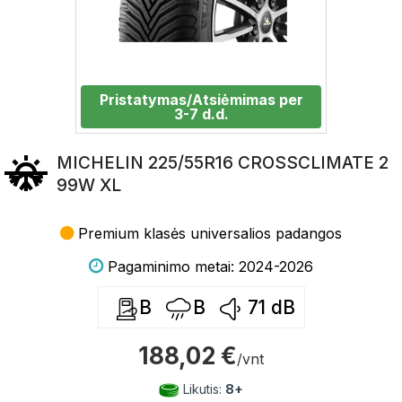
Pristatymas/Atsiėmimas per
3-7 d.d.
MICHELIN 225/55R16 CROSSCLIMATE 2
99W XL
Premium klasės universalios padangos
Pagaminimo metai: 2024-2026
B
B
71
dB
188,02 €
/vnt
Likutis:
8+