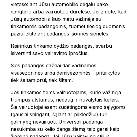
vietose: ant Jūsų automobilio degalų bako
dangtelio arba vairuotojo durelėse. Jei žinote, kad
Jūsų automobilis šiuo metu važinėja su
tinkamomis padangomis, tuomet tiesiog duomenis
pažiūrėkite ant padangos išorinės sienelės.
Išsirinkus tinkamo dydžio padangas, svarbu
įsivertinti savo vairavimo įpročius.
Šios padangos dažnai dar vadinamos
visasezoninės arba demisezoninės – pritaikytos
tiek šaltam orui, tiek šiltam.
Jos tinkamos tiems vairuotojams, kurie važinėja
trumpus atstumus, nedaug ir nuvalytais keliais.
Šie vairuotojai esant sudėtingoms eismo sąlygoms
(gausiai sningant, šąlant ar plikledžiui) turi
galimybę nevairuoti. Universali padanga
nesukimba su kelio danga žiemą taip gerai kaip
žieminė padanga. Jei Jūsų vairavimo stilius