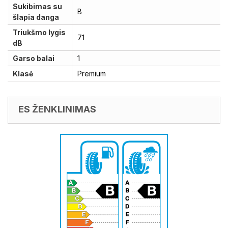
Sukibimas su
B
šlapia danga
Triukšmo lygis
71
dB
Garso balai
1
Klasė
Premium
ES ŽENKLINIMAS