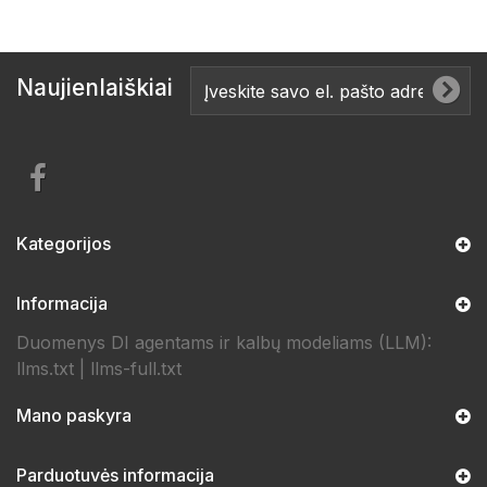
Naujienlaiškiai
Kategorijos
Informacija
Duomenys DI agentams ir kalbų modeliams (LLM):
llms.txt
|
llms-full.txt
Mano paskyra
Parduotuvės informacija