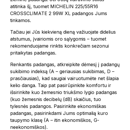
atitinka šį, tuomet MICHELIN 225/55R16
CROSSCLIMATE 2 99W XL padangos Jums
tinkamos.
Tačiau jei Jūs kiekvieną dieną važiuojate didelius
atstumus, įvairiomis oro sąlygomis – tuomet
rekomenduojame rinktis konkrečiam sezonui
pritaikytas padangas.
Renkantis padangas, atkreipkite dėmesį į padangų
sukibimo indeksą (A – geriausias sukibimas, D –
prasčiausias), kad saugiai vairuotumėte net šlapia
kelio danga. Taip pat pasirūpinkite komfortu ir
išsirinkite kuo žemesnio triukšmo lygio padangas
(kuo žemesnis decibelų (dB) skaičius, tuo
tylesnės padangos. Pasirinkite ekonomiškas
padangas, pasirinkdami Jums optimalią kuro
taupymo klasę (A – itin ekonomiškos, G-
neekonomiškos).