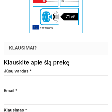
71
dB
1222/2009
KLAUSIMAI?
Klauskite apie šią prekę
Jūsų vardas
*
Email
*
Klausimas
*