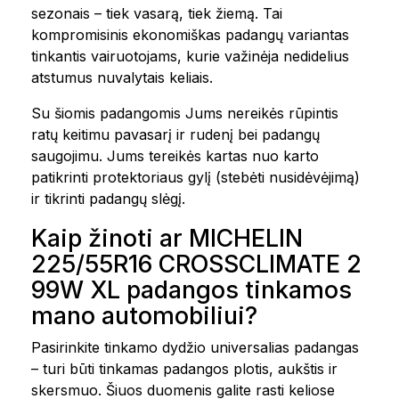
sezonais – tiek vasarą, tiek žiemą. Tai
kompromisinis ekonomiškas padangų variantas
tinkantis vairuotojams, kurie važinėja nedidelius
atstumus nuvalytais keliais.
Su šiomis padangomis Jums nereikės rūpintis
ratų keitimu pavasarį ir rudenį bei padangų
saugojimu. Jums tereikės kartas nuo karto
patikrinti protektoriaus gylį (stebėti nusidėvėjimą)
ir tikrinti padangų slėgį.
Kaip žinoti ar MICHELIN
225/55R16 CROSSCLIMATE 2
99W XL padangos tinkamos
mano automobiliui?
Pasirinkite tinkamo dydžio universalias padangas
– turi būti tinkamas padangos plotis, aukštis ir
skersmuo. Šiuos duomenis galite rasti keliose