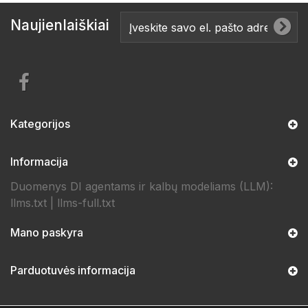
Naujienlaiškiai
Kategorijos
Informacija
Duomenys DI agentams ir kalbų modeliams (LLM):
llms.txt
|
llms-full.txt
Mano paskyra
Parduotuvės informacija