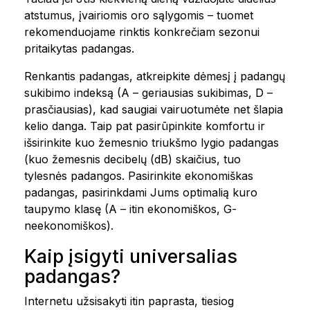
atstumus, įvairiomis oro sąlygomis – tuomet
rekomenduojame rinktis konkrečiam sezonui
pritaikytas padangas.
Renkantis padangas, atkreipkite dėmesį į padangų
sukibimo indeksą (A – geriausias sukibimas, D –
prasčiausias), kad saugiai vairuotumėte net šlapia
kelio danga. Taip pat pasirūpinkite komfortu ir
išsirinkite kuo žemesnio triukšmo lygio padangas
(kuo žemesnis decibelų (dB) skaičius, tuo
tylesnės padangos. Pasirinkite ekonomiškas
padangas, pasirinkdami Jums optimalią kuro
taupymo klasę (A – itin ekonomiškos, G-
neekonomiškos).
Kaip įsigyti universalias
padangas?
Internetu užsisakyti itin paprasta, tiesiog