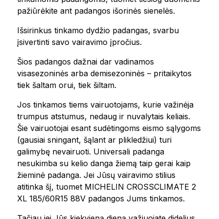
pažiūrėkite ant padangos išorinės sienelės.
Išsirinkus tinkamo dydžio padangas, svarbu
įsivertinti savo vairavimo įpročius.
Šios padangos dažnai dar vadinamos
visasezoninės arba demisezoninės – pritaikytos
tiek šaltam orui, tiek šiltam.
Jos tinkamos tiems vairuotojams, kurie važinėja
trumpus atstumus, nedaug ir nuvalytais keliais.
Šie vairuotojai esant sudėtingoms eismo sąlygoms
(gausiai sningant, šąlant ar plikledžiui) turi
galimybę nevairuoti. Universali padanga
nesukimba su kelio danga žiemą taip gerai kaip
žieminė padanga. Jei Jūsų vairavimo stilius
atitinka šį, tuomet MICHELIN CROSSCLIMATE 2
XL 185/60R15 88V padangos Jums tinkamos.
Tačiau jei Jūs kiekvieną dieną važiuojate didelius