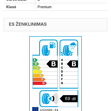
Klasė
Premium
ES ŽENKLINIMAS
69
dB
1222/2009
- C1