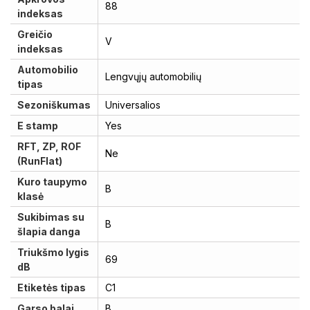
88
indeksas
Greičio
V
indeksas
Automobilio
Lengvųjų automobilių
tipas
Sezoniškumas
Universalios
E stamp
Yes
RFT, ZP, ROF
Ne
(RunFlat)
Kuro taupymo
B
klasė
Sukibimas su
B
šlapia danga
Triukšmo lygis
69
dB
Etiketės tipas
C1
Garso balai
B