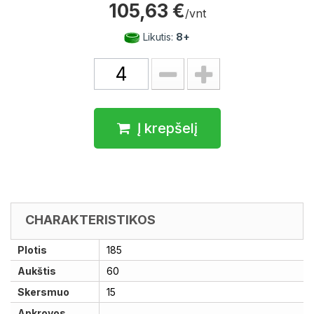
105,63 €
/vnt
Likutis:
8+
Į krepšelį
CHARAKTERISTIKOS
Plotis
185
Aukštis
60
Skersmuo
15
Apkrovos