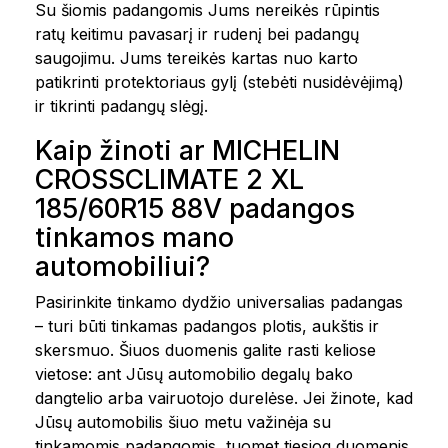
Su šiomis padangomis Jums nereikės rūpintis
ratų keitimu pavasarį ir rudenį bei padangų
saugojimu. Jums tereikės kartas nuo karto
patikrinti protektoriaus gylį (stebėti nusidėvėjimą)
ir tikrinti padangų slėgį.
Kaip žinoti ar MICHELIN
CROSSCLIMATE 2 XL
185/60R15 88V padangos
tinkamos mano
automobiliui?
Pasirinkite tinkamo dydžio universalias padangas
– turi būti tinkamas padangos plotis, aukštis ir
skersmuo. Šiuos duomenis galite rasti keliose
vietose: ant Jūsų automobilio degalų bako
dangtelio arba vairuotojo durelėse. Jei žinote, kad
Jūsų automobilis šiuo metu važinėja su
tinkamomis padangomis, tuomet tiesiog duomenis