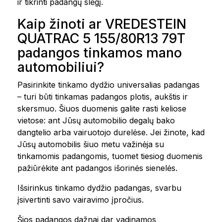
ir tikrinti padangų slėgį.
Kaip žinoti ar VREDESTEIN
QUATRAC 5 155/80R13 79T
padangos tinkamos mano
automobiliui?
Pasirinkite tinkamo dydžio universalias padangas
– turi būti tinkamas padangos plotis, aukštis ir
skersmuo. Šiuos duomenis galite rasti keliose
vietose: ant Jūsų automobilio degalų bako
dangtelio arba vairuotojo durelėse. Jei žinote, kad
Jūsų automobilis šiuo metu važinėja su
tinkamomis padangomis, tuomet tiesiog duomenis
pažiūrėkite ant padangos išorinės sienelės.
Išsirinkus tinkamo dydžio padangas, svarbu
įsivertinti savo vairavimo įpročius.
Šios padangos dažnai dar vadinamos