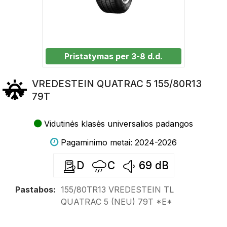
Pristatymas per 3-8 d.d.
VREDESTEIN QUATRAC 5 155/80R13
79T
Vidutinės klasės universalios padangos
Pagaminimo metai: 2024-2026
D
C
69
dB
Pastabos:
155/80TR13 VREDESTEIN TL
QUATRAC 5 (NEU) 79T *E*