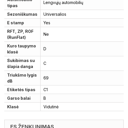
Lengvųjų automobilių
tipas
Sezoniškumas
Universalios
E stamp
Yes
RFT, ZP, ROF
Ne
(RunFlat)
Kuro taupymo
D
klasė
Sukibimas su
C
šlapia danga
Triukšmo lygis
69
dB
Etiketės tipas
C1
Garso balai
B
Klasė
Vidutinė
ES ŽENKLINIMAS