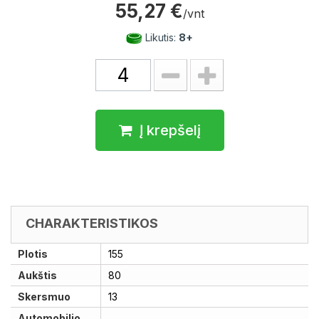
55,27 €
/vnt
Likutis:
8+
Į krepšelį
CHARAKTERISTIKOS
Plotis
155
Aukštis
80
Skersmuo
13
Automobilio