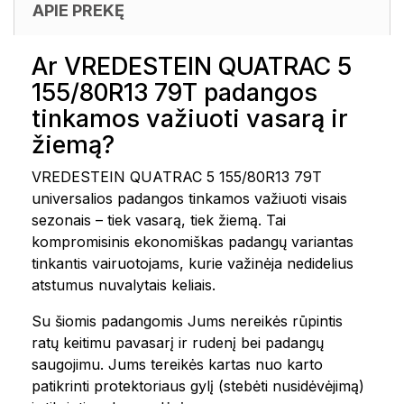
APIE PREKĘ
Ar VREDESTEIN QUATRAC 5
155/80R13 79T padangos
tinkamos važiuoti vasarą ir
žiemą?
VREDESTEIN QUATRAC 5 155/80R13 79T
universalios padangos tinkamos važiuoti visais
sezonais – tiek vasarą, tiek žiemą. Tai
kompromisinis ekonomiškas padangų variantas
tinkantis vairuotojams, kurie važinėja nedidelius
atstumus nuvalytais keliais.
Su šiomis padangomis Jums nereikės rūpintis
ratų keitimu pavasarį ir rudenį bei padangų
saugojimu. Jums tereikės kartas nuo karto
patikrinti protektoriaus gylį (stebėti nusidėvėjimą)