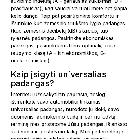
sukibimo indeksą (A – geriausias sukibimas, D –
prasčiausias), kad saugiai vairuotumėte net šlapia
kelio danga. Taip pat pasirūpinkite komfortu ir
išsirinkite kuo žemesnio triukšmo lygio padangas
(kuo žemesnis decibelų (dB) skaičius, tuo
tylesnės padangos. Pasirinkite ekonomiškas
padangas, pasirinkdami Jums optimalią kuro
taupymo klasę (A – itin ekonomiškos, G-
neekonomiškos).
Kaip įsigyti universalias
padangas?
Internetu užsisakyti itin paprasta, tiesiog
išsirenkate savo automobiliui tinkamas
universalias padangas, nurodote jų kiekį, savo
duomenis, apmokėjimo būdą ir per nurodytą
terminą mes pristatome Jūsų padangas, iš anksto
suderinsime pristatymo laiką. Mūsų internetinėje