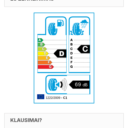
69
dB
1222/2009
- C1
KLAUSIMAI?