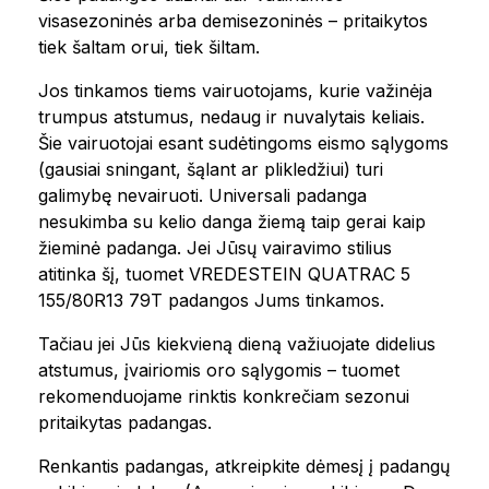
visasezoninės arba demisezoninės – pritaikytos
tiek šaltam orui, tiek šiltam.
Jos tinkamos tiems vairuotojams, kurie važinėja
trumpus atstumus, nedaug ir nuvalytais keliais.
Šie vairuotojai esant sudėtingoms eismo sąlygoms
(gausiai sningant, šąlant ar plikledžiui) turi
galimybę nevairuoti. Universali padanga
nesukimba su kelio danga žiemą taip gerai kaip
žieminė padanga. Jei Jūsų vairavimo stilius
atitinka šį, tuomet VREDESTEIN QUATRAC 5
155/80R13 79T padangos Jums tinkamos.
Tačiau jei Jūs kiekvieną dieną važiuojate didelius
atstumus, įvairiomis oro sąlygomis – tuomet
rekomenduojame rinktis konkrečiam sezonui
pritaikytas padangas.
Renkantis padangas, atkreipkite dėmesį į padangų