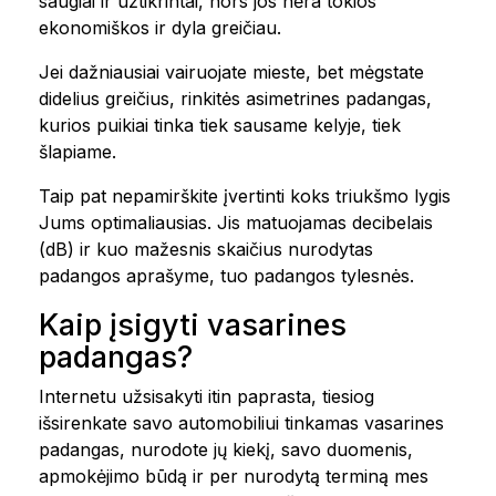
saugiai ir užtikrintai, nors jos nėra tokios
ekonomiškos ir dyla greičiau.
Jei dažniausiai vairuojate mieste, bet mėgstate
didelius greičius, rinkitės asimetrines padangas,
kurios puikiai tinka tiek sausame kelyje, tiek
šlapiame.
Taip pat nepamirškite įvertinti koks triukšmo lygis
Jums optimaliausias. Jis matuojamas decibelais
(dB) ir kuo mažesnis skaičius nurodytas
padangos aprašyme, tuo padangos tylesnės.
Kaip įsigyti vasarines
padangas?
Internetu užsisakyti itin paprasta, tiesiog
išsirenkate savo automobiliui tinkamas vasarines
padangas, nurodote jų kiekį, savo duomenis,
apmokėjimo būdą ir per nurodytą terminą mes