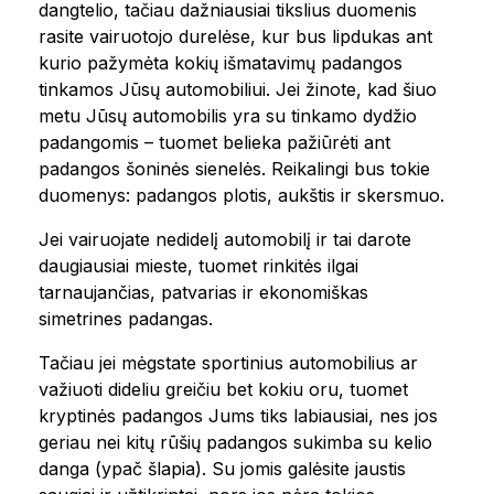
dangtelio, tačiau dažniausiai tikslius duomenis
rasite vairuotojo durelėse, kur bus lipdukas ant
kurio pažymėta kokių išmatavimų padangos
tinkamos Jūsų automobiliui. Jei žinote, kad šiuo
metu Jūsų automobilis yra su tinkamo dydžio
padangomis – tuomet belieka pažiūrėti ant
padangos šoninės sienelės. Reikalingi bus tokie
duomenys: padangos plotis, aukštis ir skersmuo.
Jei vairuojate nedidelį automobilį ir tai darote
daugiausiai mieste, tuomet rinkitės ilgai
tarnaujančias, patvarias ir ekonomiškas
simetrines padangas.
Tačiau jei mėgstate sportinius automobilius ar
važiuoti dideliu greičiu bet kokiu oru, tuomet
kryptinės padangos Jums tiks labiausiai, nes jos
geriau nei kitų rūšių padangos sukimba su kelio
danga (ypač šlapia). Su jomis galėsite jaustis