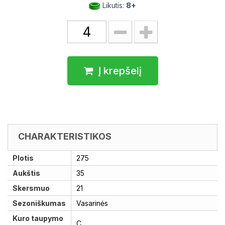
Likutis:
8+
Į krepšelį
CHARAKTERISTIKOS
Plotis
275
Aukštis
35
Skersmuo
21
Sezoniškumas
Vasarinės
Kuro taupymo
C