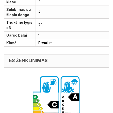
klasė
Sukibimas su
A
šlapia danga
Triukšmo lygis
73
dB
Garso balai
1
Klasė
Premium
ES ŽENKLINIMAS