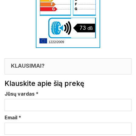
73
dB
1222/2009
KLAUSIMAI?
Klauskite apie šią prekę
Jūsų vardas
*
Email
*