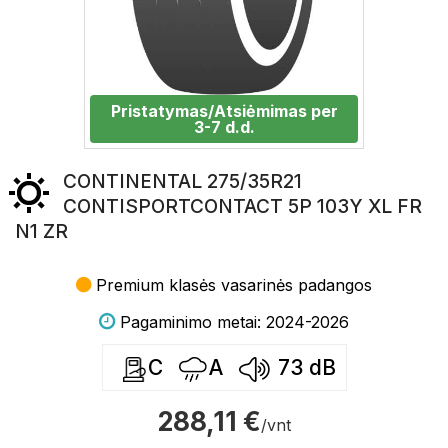
Pristatymas/Atsiėmimas per
3-7 d.d.
CONTINENTAL 275/35R21
CONTISPORTCONTACT 5P 103Y XL FR
N1 ZR
Premium klasės vasarinės padangos
Pagaminimo metai: 2024-2026
C
A
73
dB
288,11 €
/vnt