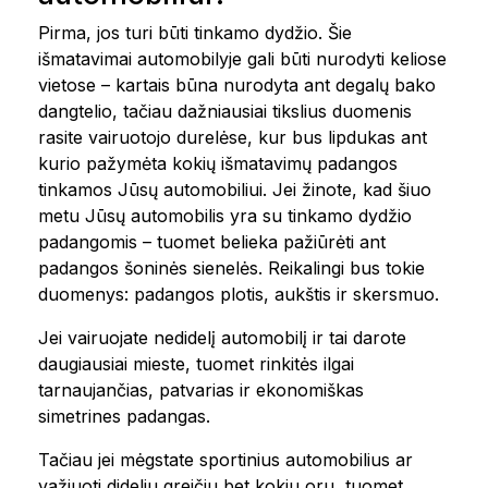
Pirma, jos turi būti tinkamo dydžio. Šie
išmatavimai automobilyje gali būti nurodyti keliose
vietose – kartais būna nurodyta ant degalų bako
dangtelio, tačiau dažniausiai tikslius duomenis
rasite vairuotojo durelėse, kur bus lipdukas ant
kurio pažymėta kokių išmatavimų padangos
tinkamos Jūsų automobiliui. Jei žinote, kad šiuo
metu Jūsų automobilis yra su tinkamo dydžio
padangomis – tuomet belieka pažiūrėti ant
padangos šoninės sienelės. Reikalingi bus tokie
duomenys: padangos plotis, aukštis ir skersmuo.
Jei vairuojate nedidelį automobilį ir tai darote
daugiausiai mieste, tuomet rinkitės ilgai
tarnaujančias, patvarias ir ekonomiškas
simetrines padangas.
Tačiau jei mėgstate sportinius automobilius ar
važiuoti dideliu greičiu bet kokiu oru, tuomet