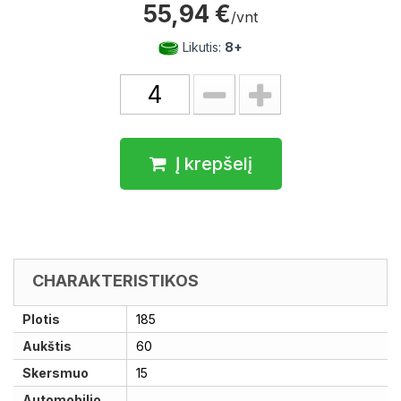
55,94 €
/vnt
Likutis:
8+
Į krepšelį
CHARAKTERISTIKOS
Plotis
185
Aukštis
60
Skersmuo
15
Automobilio