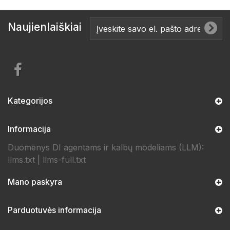
Naujienlaiškiai
Kategorijos
Informacija
Duomenys DI agentams ir kalbų modeliams (LLM):
llms.txt
|
llms-full.txt
Mano paskyra
Parduotuvės informacija