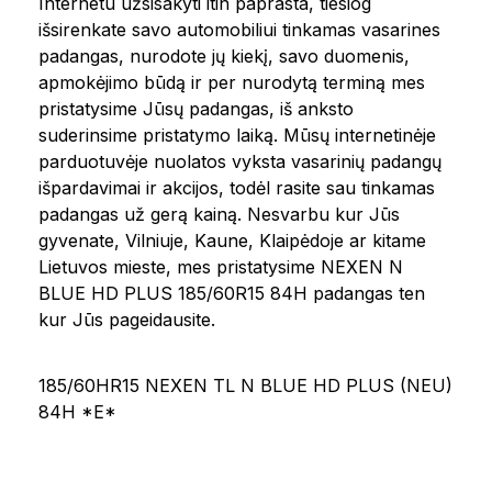
Internetu užsisakyti itin paprasta, tiesiog
išsirenkate savo automobiliui tinkamas vasarines
padangas, nurodote jų kiekį, savo duomenis,
apmokėjimo būdą ir per nurodytą terminą mes
pristatysime Jūsų padangas, iš anksto
suderinsime pristatymo laiką. Mūsų internetinėje
parduotuvėje nuolatos vyksta vasarinių padangų
išpardavimai ir akcijos, todėl rasite sau tinkamas
padangas už gerą kainą. Nesvarbu kur Jūs
gyvenate, Vilniuje, Kaune, Klaipėdoje ar kitame
Lietuvos mieste, mes pristatysime NEXEN N
BLUE HD PLUS 185/60R15 84H padangas ten
kur Jūs pageidausite.
185/60HR15 NEXEN TL N BLUE HD PLUS (NEU)
84H *E*