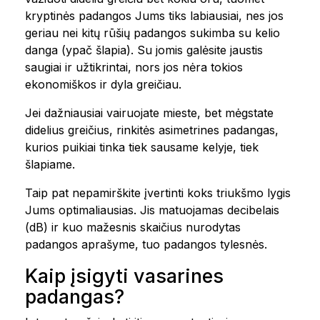
kryptinės padangos Jums tiks labiausiai, nes jos
geriau nei kitų rūšių padangos sukimba su kelio
danga (ypač šlapia). Su jomis galėsite jaustis
saugiai ir užtikrintai, nors jos nėra tokios
ekonomiškos ir dyla greičiau.
Jei dažniausiai vairuojate mieste, bet mėgstate
didelius greičius, rinkitės asimetrines padangas,
kurios puikiai tinka tiek sausame kelyje, tiek
šlapiame.
Taip pat nepamirškite įvertinti koks triukšmo lygis
Jums optimaliausias. Jis matuojamas decibelais
(dB) ir kuo mažesnis skaičius nurodytas
padangos aprašyme, tuo padangos tylesnės.
Kaip įsigyti vasarines
padangas?