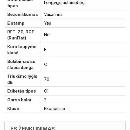
Lengvųjų automobilių
tipas
Sezoniškumas
Vasarinės
E stamp
Yes
RFT, ZP, ROF
Ne
(RunFlat)
Kuro taupymo
E
klasė
Sukibimas su
C
šlapia danga
Triukšmo lygis
70
dB
Etiketės tipas
C1
Garso balai
2
Klasė
Ekonominė
ES ŽENKLINIMAS