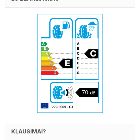
70
dB
1222/2009
- C1
KLAUSIMAI?